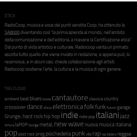
ETICA
RadioCoop, musica e voce dei punti vendita Coop, ha ottenuto la
SA8000
diventando così "la prima azienda al mondo, nell'ambito
della comunicazione e dell'editoria, a ricevere la Certificazione etica".
Dal punto di vista artistico e culturale, Radiocoop vanta un primato:
ascolta tutto quello che viene inviato in redazione, e appena può, lo
recensisce, e in alcuni casi, chiede collaborazione agli artisti.
Radiocoop sostiene l'arte, la cultura e la musica di ogni genere.
TAG CLOUD
cantautore
blues
beat
country
ambient
classica
bossa
elettronica
dance
folk
funk
crossover
garage
fusion
disco
indie
italiani
jazz
hip hop
Grunge;
hard rock
indie pop
new wave
metal;
nuova musica italiana
laPOP
lounge
kimura
pop
punk
rap
psichedelia
reggae
prog
post rock
r&b
rap italiano