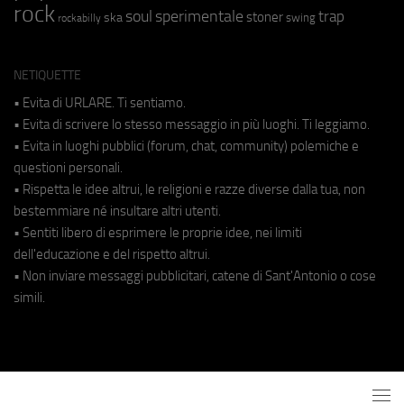
rock
soul
sperimentale
trap
stoner
ska
swing
rockabilly
NETIQUETTE
• Evita di URLARE. Ti sentiamo.
• Evita di scrivere lo stesso messaggio in più luoghi. Ti leggiamo.
• Evita in luoghi pubblici (forum, chat, community) polemiche e
questioni personali.
• Rispetta le idee altrui, le religioni e razze diverse dalla tua, non
bestemmiare né insultare altri utenti.
• Sentiti libero di esprimere le proprie idee, nei limiti
dell'educazione e del rispetto altrui.
• Non inviare messaggi pubblicitari, catene di Sant'Antonio o cose
simili.