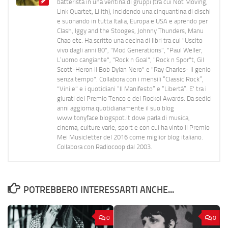
batterista in una ventina di gruppi (tra cui Not Moving,
Link Quartet, Lilith), incidendo una cinquantina di dischi
e suonando in tutta Italia, Europa e USA e aprendo per
Clash, Iggy and the Stooges, Johnny Thunders, Manu
Chao etc. Ha scritto una decina di libri tra cui "Uscito
vivo dagli anni 80", "Mod Generations", "Paul Weller,
L’uomo cangiante", "Rock n Goal", "Rock n Spor"t, Gil
Scott-Heron Il Bob Dylan Nero" e "Ray Charles- Il genio
senza tempo". Collabora con i mensili “Classic Rock”,
"Vinile" e i quotidiani “Il Manifesto” e “Libertà”. E' tra i
giurati del Premio Tenco e del Rockol Awards. Da sedici
anni aggiorna quotidianamente il suo blog
www.tonyface.blogspot.it dove parla di musica,
cinema, culture varie, sport e con cui ha vinto il Premio
Mei Musicletter del 2016 come miglior blog italiano.
Collabora con Radiocoop dal 2003.
POTREBBERO INTERESSARTI ANCHE...
0
0