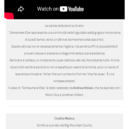
Le parole della band sul brano:
“
Somewhere Else
rappresenta una continuità nella fuga dalla realtà grigia e monocolore
di questi tempi, verso un altrove (somewhere else appunto).
Questo altrove non è necessariamente migliore, ma sembra offrire la possibilità di
provarci davvero a essere protagonisti della propria esistenza.
Nel brano è sotteso un incitamento quasi rabbioso alla vita. Nonostante tutto. Anche
dove tutto sembra perduto e non si aspetta più neanche la morte, ecco un verso di
speranza a chiudere “When the sun comes to find me I’ll be far away”. È una
consapevolezza.”
Il video di “Somewhere Else” è stato realizzato da
Andrew Knives
, che ha lavorato con i
Moon Duo e Jonathan Wilson.
Credits Musica
Scritto e suonato dai Big Mountain County