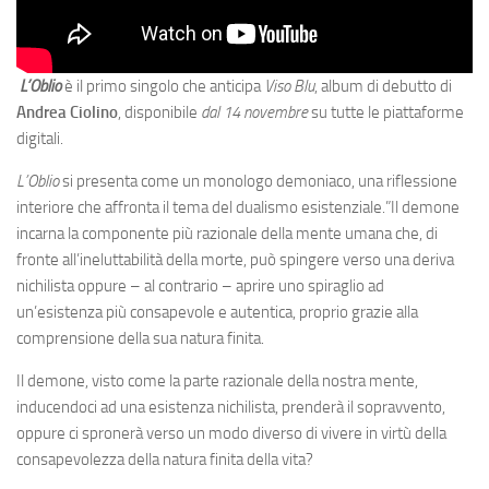
L’Oblio
è il primo singolo che anticipa
Viso Blu
, album di debutto di
Andrea Ciolino
, disponibile
dal 14 novembre
su tutte le piattaforme
digitali.
L’Oblio
si presenta come un monologo demoniaco, una riflessione
interiore che affronta il tema del dualismo esistenziale.”Il demone
incarna la componente più razionale della mente umana che, di
fronte all’ineluttabilità della morte, può spingere verso una deriva
nichilista oppure – al contrario – aprire uno spiraglio ad
un’esistenza più consapevole e autentica, proprio grazie alla
comprensione della sua natura finita.
Il demone, visto come la parte razionale della nostra mente,
inducendoci ad una esistenza nichilista, prenderà il sopravvento,
oppure ci spronerà verso un modo diverso di vivere in virtù della
consapevolezza della natura finita della vita?