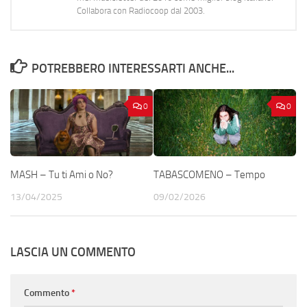
Collabora con Radiocoop dal 2003.
POTREBBERO INTERESSARTI ANCHE...
0
0
MASH – Tu ti Ami o No?
TABASCOMENO – Tempo
13/04/2025
09/02/2026
LASCIA UN COMMENTO
Commento
*