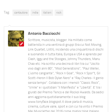
Tag:
cantautore
indie
italiani
rock
Antonio Bacciocchi
Scrittore, musicista, blogger. Ha militato come
batterista in una ventina di gruppi (tra cui Not Moving,
Link Quartet, Lilith), incidendo una cinquantina di dischi
e suonando in tutta Italia, Europa e USA e aprendo per
Clash, Iggy and the Stooges, Johnny Thunders, Manu
Chao etc. Ha scritto una decina di libri tra cui "Uscito
vivo dagli anni 80", "Mod Generations", "Paul Weller,
L’uomo cangiante", "Rock n Goal", "Rock n Spor"t, Gil
Scott-Heron Il Bob Dylan Nero" e "Ray Charles- Il genio
senza tempo". Collabora con i mensili “Classic Rock”,
"Vinile" e i quotidiani “Il Manifesto” e “Libertà”. E' tra i
giurati del Premio Tenco e del Rockol Awards. Da sedici
anni aggiorna quotidianamente il suo blog
www.tonyface.blogspot.it dove parla di musica,
cinema, culture varie, sport e con cui ha vinto il Premio
Mei Musicletter del 2016 come miglior blog italiano.