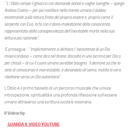
“
L’ Oblio rompe il ghiaccio con domande banali e vaghe lusinghe – spiega
Andrea Ciolino – per poi instillare nella mente umana il dubbio
esistenziale sulla natura finita del proprio essere e, proprio come il
serpente con Eva, lo fa con il dono-maledizione della conoscenza,
rappresentato dalla consapevolezza dell’inevitabile morte nella
sua
lettura più razionale”
.
E prosegue :
“ Implicitamente si dichiara l’ inesistenza di un Dio
misericordioso – come dico nel brano: disciolta in una lacrima per Dio o
per chissà – di cui il cuore umano avrebbe bisogno. Il demone sa che la
sete di conoscenza è inarrestabile, e donandola all’uomo, instilla la vera
ribellione verso un Dio autoritario”.
L’Oblio è il primo tassello di un percorso musicale che unisce
introspezione, spiritualità e una profonda riflessione sull’essere
umano attraverso una scrittura lucida e visionaria.
Il Videoclip
GUARDA IL VIDEO YOUTUBE