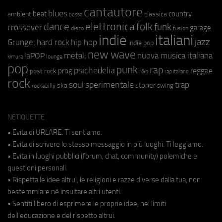
cantautore
blues
beat
country
ambient
classica
bossa
elettronica
dance
folk
funk
crossover
garage
fusion
disco
indie
italiani
jazz
hip hop
Grunge;
hard rock
indie pop
new wave
metal;
nuova musica italiana
laPOP
lounge
kimura
pop
punk
rap
psichedelia
reggae
prog
post rock
r&b
rap italiano
rock
soul
sperimentale
trap
stoner
ska
swing
rockabilly
NETIQUETTE
• Evita di URLARE. Ti sentiamo.
• Evita di scrivere lo stesso messaggio in più luoghi. Ti leggiamo.
• Evita in luoghi pubblici (forum, chat, community) polemiche e
questioni personali.
• Rispetta le idee altrui, le religioni e razze diverse dalla tua, non
bestemmiare né insultare altri utenti.
• Sentiti libero di esprimere le proprie idee, nei limiti
dell'educazione e del rispetto altrui.