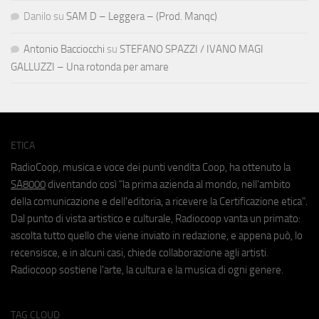
Danilo
su
SAM D – Leggera – (Prod. Manqc)
Antonio Bacciocchi
su
STEFANO SPAZZI / IVANO MAGI
GALLUZZI – Una rotonda per amare
ETICA
RadioCoop, musica e voce dei punti vendita Coop, ha ottenuto la
SA8000
diventando così "la prima azienda al mondo, nell'ambito
della comunicazione e dell'editoria, a ricevere la Certificazione etica".
Dal punto di vista artistico e culturale, Radiocoop vanta un primato:
ascolta tutto quello che viene inviato in redazione, e appena può, lo
recensisce, e in alcuni casi, chiede collaborazione agli artisti.
Radiocoop sostiene l'arte, la cultura e la musica di ogni genere.
TAG CLOUD