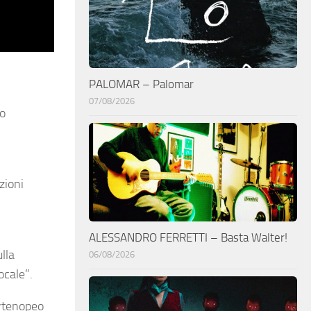
PALOMAR – Palomar
07/08/2026
no
zioni
ALESSANDRO FERRETTI – Basta Walter!
lla
06/08/2026
ocale”.
artenopeo