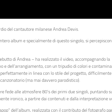
rdio del cantautore milanese
Andrea Devis
.
’intero album e specialmente di questo singolo, si percepisco
debutto di
Andrea
– ha realizzato il video, accompagnando la
no e dell’arrangiamento, con un tripudio di colori e contamina
i è perfettamente in linea con lo stile del progetto, difficilmente
 canzonatorio (ma mai davvero parodistico).
e fede alle atmosfere 80’s dei primi due singoli, puntando su
te ironico, a partire dai contenuti e dalla interpretazione v
rapop”
dell’album, realizzata con il contributo del fotografo p