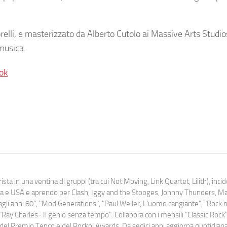
elli
, e masterizzato da Alberto Cutolo ai Massive Arts Studio
 musica.
ok
ista in una ventina di gruppi (tra cui Not Moving, Link Quartet, Lilith), inc
uropa e USA e aprendo per Clash, Iggy and the Stooges, Johnny Thunders, 
o dagli anni 80", "Mod Generations", "Paul Weller, L’uomo cangiante", "Rock n
Ray Charles- Il genio senza tempo". Collabora con i mensili “Classic Rock”,
urati del Premio Tenco e del Rockol Awards. Da sedici anni aggiorna quotidia