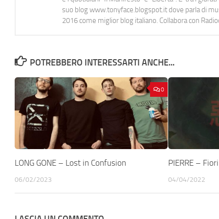
suo blog www.tonyface.blogspot.it dove parla di music
2016 come miglior blog italiano. Collabora con Radi
POTREBBERO INTERESSARTI ANCHE...
0
LONG GONE – Lost in Confusion
PIERRE – Fiori
06/02/2023
04/04/2022