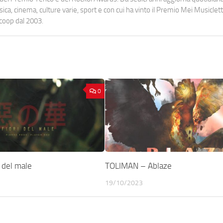
a, cinema, culture varie, sport e con cui ha vinto il Premio Mei Musiclett
ocoop dal 2003.
0
 del male
TOLIMAN – Ablaze
19/10/2023