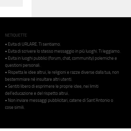
NETIQUETTE
• Evita di URLARE. Ti sentiamo.
• Evita di scrivere lo stesso messaggio in più luoghi. Ti leggiamo.
• Evita in luoghi pubblici (forum, chat, community) polemiche e
questioni personali.
• Rispetta le idee altrui, le religioni e razze diverse dalla tua, non
bestemmiare né insultare altri utenti.
• Sentiti libero di esprimere le proprie idee, nei limiti
dell'educazione e del rispetto altrui.
• Non inviare messaggi pubblicitari, catene di Sant'Antonio o
cose simili.