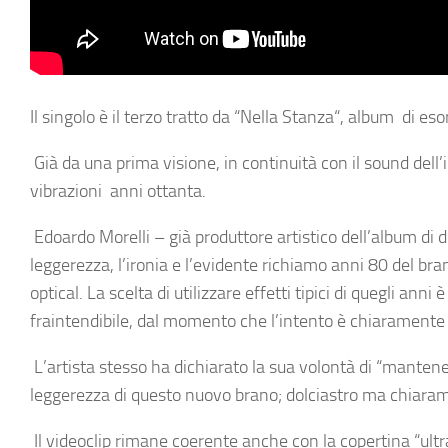
Il singolo è il terzo tratto da “
Nella Stanza
“, album di eso
Già da una prima visione, in continuità con il sound dell
vibrazioni anni ottanta.
Edoardo Morelli
– già produttore artistico dell’album di 
leggerezza, l’ironia e l’evidente richiamo anni 80 del bra
optical. La scelta di utilizzare effetti tipici di quegli ann
fraintendibile, dal momento che l’intento è chiaramente
L’artista stesso ha dichiarato la sua volontà di
“mantener
leggerezza di questo nuovo brano; dolciastro ma chiaramen
Il videoclip rimane coerente anche con la copertina
“ult