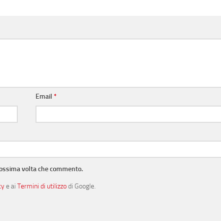
Email
*
prossima volta che commento.
cy
e ai
Termini di utilizzo
di Google.