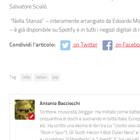
Salvatore Scialò
.
“Nella Stanza” – interamente arrangiato da
Edoardo Mor
– è già disponibile su Spotify e in tutti i negozi digitali di
Condividi l'articolo:
on Twitter
on Facebo
Tag:
indie
italiani
pop
Antonio Bacciocchi
Scrittore, musicista, blogger. Ha militato come batter
cinquantina di dischi e suonando in tutta Italia, E
etc. Ha scritto una decina di libri tra cui "Uscito viv
"Rock n Spor"t, Gil Scott-Heron Il Bob Dylan Nero" e "
e i quotidiani “Il Manifesto” e “Libertà”. E' tra i gi