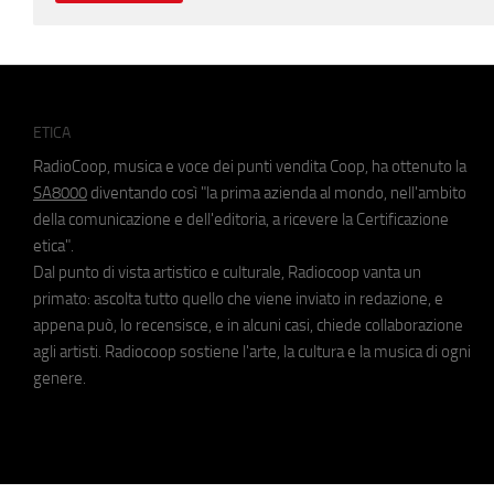
ETICA
RadioCoop, musica e voce dei punti vendita Coop, ha ottenuto la
SA8000
diventando così "la prima azienda al mondo, nell'ambito
della comunicazione e dell'editoria, a ricevere la Certificazione
etica".
Dal punto di vista artistico e culturale, Radiocoop vanta un
primato: ascolta tutto quello che viene inviato in redazione, e
appena può, lo recensisce, e in alcuni casi, chiede collaborazione
agli artisti. Radiocoop sostiene l'arte, la cultura e la musica di ogni
genere.