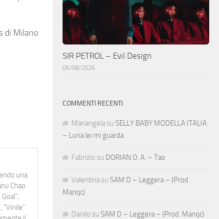
s di Milano
SIR PETROL – Evil Design
06/08/2026
COMMENTI RECENTI
Mariangela
su
SELLY BABY MODELLA ITALIA
– Luna lei mi guarda
Fabrizio
su
DORIAN O. A. – Tao
idendo una
Valentina
su
SAM D – Leggera – (Prod.
Manu Chao
Manqc)
 Goal",
 "Vinile"
Danilo
su
SAM D – Leggera – (Prod. Manqc)
namente il