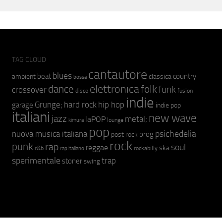
TAG CLOUD
cantautore
blues
beat
country
ambient
classica
bossa
elettronica
dance
folk
funk
crossover
fusion
disco
indie
hip hop
Grunge;
hard rock
garage
indie pop
italiani
new wave
jazz
metal;
laPOP
lounge
kimura
pop
psichedelia
nuova musica italiana
prog
post rock
rock
punk
rap
soul
reggae
ska
r&b
rockabilly
rap italiano
sperimentale
trap
stoner
swing