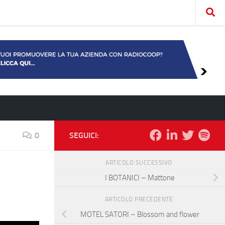
0
SEGUICI:
ARTICOLO SUCCESSIVO
I BOTANICI – Mattone
ARTICOLO PRECEDENTE
MOTEL SATORI – Blossom and flower