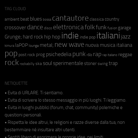
TAG CLOUD
cantautore
blues
beat
country
ambient
classica
bossa
elettronica
dance
folk
funk
crossover
garage
fusion
disco
indie
italiani
jazz
hip hop
Grunge;
hard rock
indie pop
new wave
metal;
nuova musica italiana
laPOP
lounge
kimura
pop
punk
rap
psichedelia
reggae
prog
post rock
r&b
rap italiano
rock
soul
sperimentale
trap
stoner
ska
swing
rockabilly
NETIQUETTE
• Evita di URLARE. Ti sentiamo.
• Evita di scrivere lo stesso messaggio in più luoghi. Ti leggiamo.
• Evita in luoghi pubblici (forum, chat, community) polemiche e
questioni personali.
• Rispetta le idee altrui, le religioni e razze diverse dalla tua, non
bestemmiare né insultare altri utenti.
• Sentiti libero di esprimere le proprie idee, nei limiti