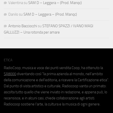
Valentina
su
SAM D – Leggera – (Prod. Manqc)
Danilo
su
SAM D – Leggera – (Prod. Manqc)
Antonio Bacciocchi
su
STEFANO SPAZZI / IVANO MAGI
GALLUZZI – Una rotonda per amare
ETICA
RadioCoop, musica e voce dei punti vendita Coop, ha ottenuto la
SA8000
diventando così "la prima azienda al mondo, nell'ambito
della comunicazione e dell'editoria, a ricevere la Certificazione etica".
Dal punto di vista artistico e culturale, Radiocoop vanta un primato:
ascolta tutto quello che viene inviato in redazione, e appena può, lo
recensisce, e in alcuni casi, chiede collaborazione agli artisti.
Radiocoop sostiene l'arte, la cultura e la musica di ogni genere.