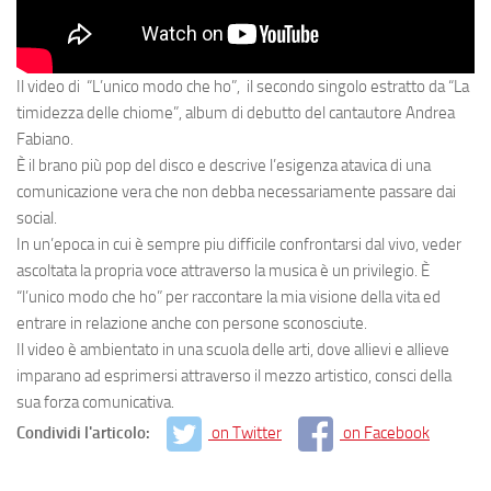
Il video di “L’unico modo che ho”, il secondo singolo estratto da “La
timidezza delle chiome”, album di debutto del cantautore Andrea
Fabiano.
È il brano più pop del disco e descrive l’esigenza atavica di una
comunicazione vera che non debba necessariamente passare dai
social.
In un’epoca in cui è sempre piu difficile confrontarsi dal vivo, veder
ascoltata la propria voce attraverso la musica è un privilegio. È
“l’unico modo che ho” per raccontare la mia visione della vita ed
entrare in relazione anche con persone sconosciute.
Il video è ambientato in una scuola delle arti, dove allievi e allieve
imparano ad esprimersi attraverso il mezzo artistico, consci della
sua forza comunicativa.
Condividi l'articolo:
on Twitter
on Facebook