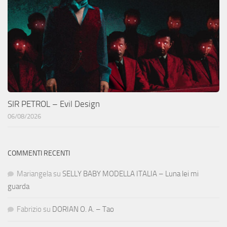
SIR PETROL – Evil Design
06/08/2026
COMMENTI RECENTI
Mariangela
su
SELLY BABY MODELLA ITALIA – Luna lei mi
guarda
Fabrizio
su
DORIAN O. A. – Tao