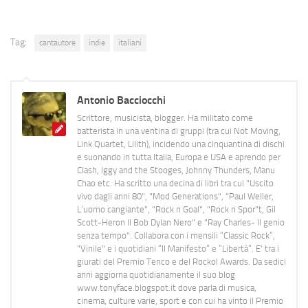
Tag:
cantautore
indie
italiani
Antonio Bacciocchi
Scrittore, musicista, blogger. Ha militato come
batterista in una ventina di gruppi (tra cui Not Moving,
Link Quartet, Lilith), incidendo una cinquantina di dischi
e suonando in tutta Italia, Europa e USA e aprendo per
Clash, Iggy and the Stooges, Johnny Thunders, Manu
Chao etc. Ha scritto una decina di libri tra cui "Uscito
vivo dagli anni 80", "Mod Generations", "Paul Weller,
L’uomo cangiante", "Rock n Goal", "Rock n Spor"t, Gil
Scott-Heron Il Bob Dylan Nero" e "Ray Charles- Il genio
senza tempo". Collabora con i mensili “Classic Rock”,
"Vinile" e i quotidiani “Il Manifesto” e “Libertà”. E' tra i
giurati del Premio Tenco e del Rockol Awards. Da sedici
anni aggiorna quotidianamente il suo blog
www.tonyface.blogspot.it dove parla di musica,
cinema, culture varie, sport e con cui ha vinto il Premio