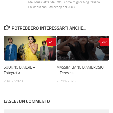
Mei Musicletter del 2016 come miglior blog italiano.
Collabora con Radiocoop dal 2003.
POTREBBERO INTERESSARTI ANCHE...
0
0
SUONNO D’AJERE –
MASSIMILIANO D’AMBROSIO
Fotografia
– Teresina
29/07/2023
25/11/2025
LASCIA UN COMMENTO