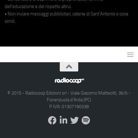
dell'educazione e del rispetto altrui.
• Non inviare messaggi pubblicitari, catene di Sant'Antonio o cose
simili.
© 2015 - Radiocoop Edizioni srl - Viale Giacomo Matteotti, 36/b -
Fiorenzuola d'Arda (PC)
P.IVA: 01307190338