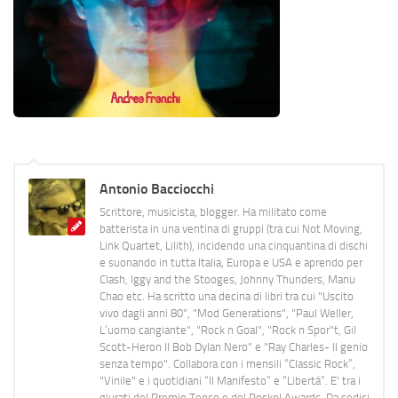
Antonio Bacciocchi
Scrittore, musicista, blogger. Ha militato come
batterista in una ventina di gruppi (tra cui Not Moving,
Link Quartet, Lilith), incidendo una cinquantina di dischi
e suonando in tutta Italia, Europa e USA e aprendo per
Clash, Iggy and the Stooges, Johnny Thunders, Manu
Chao etc. Ha scritto una decina di libri tra cui "Uscito
vivo dagli anni 80", "Mod Generations", "Paul Weller,
L’uomo cangiante", "Rock n Goal", "Rock n Spor"t, Gil
Scott-Heron Il Bob Dylan Nero" e "Ray Charles- Il genio
senza tempo". Collabora con i mensili “Classic Rock”,
"Vinile" e i quotidiani “Il Manifesto” e “Libertà”. E' tra i
giurati del Premio Tenco e del Rockol Awards. Da sedici