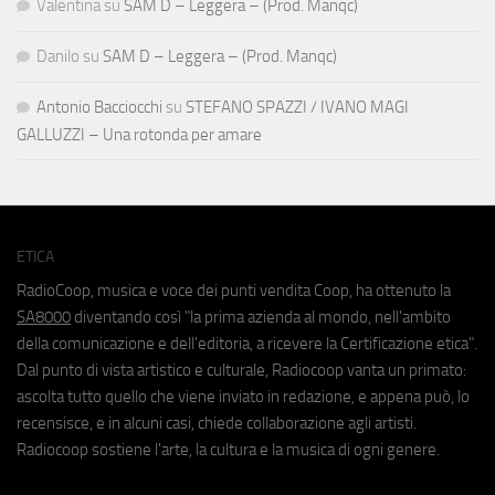
Valentina
su
SAM D – Leggera – (Prod. Manqc)
Danilo
su
SAM D – Leggera – (Prod. Manqc)
Antonio Bacciocchi
su
STEFANO SPAZZI / IVANO MAGI
GALLUZZI – Una rotonda per amare
ETICA
RadioCoop, musica e voce dei punti vendita Coop, ha ottenuto la
SA8000
diventando così "la prima azienda al mondo, nell'ambito
della comunicazione e dell'editoria, a ricevere la Certificazione etica".
Dal punto di vista artistico e culturale, Radiocoop vanta un primato:
ascolta tutto quello che viene inviato in redazione, e appena può, lo
recensisce, e in alcuni casi, chiede collaborazione agli artisti.
Radiocoop sostiene l'arte, la cultura e la musica di ogni genere.