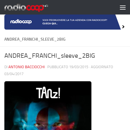
Salta al contenuto
ANDREA_FRANCHI_SLEEVE_2BIG
ANDREA_FRANCHI_sleeve_2BIG
DI
ANTONIO BACCIOCCHI
· PUBBLICATO
19/03/2015
· AGGIORNATO
03/04/2017