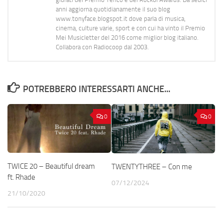
anni aggiorna quotidianamente il suo blog
www.tonyface.blogspot.it dove parla di musica,
cinema, culture varie, sport e con cui ha vinto il Premio
Mei Musicletter del 2016 come miglior blog italiano.
Collabora con Radiocoop dal 2003.
POTREBBERO INTERESSARTI ANCHE...
0
0
TWICE 20 – Beautiful dream
TWENTYTHREE – Con me
ft. Rhade
07/12/2024
21/10/2020