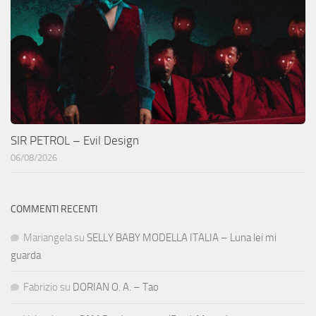
SIR PETROL – Evil Design
06/08/2026
COMMENTI RECENTI
Mariangela
su
SELLY BABY MODELLA ITALIA – Luna lei mi
guarda
Fabrizio
su
DORIAN O. A. – Tao