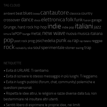
TAG CLOUD
cantautore
blues
beat
country
ambient
classica
bossa
elettronica
dance
folk
funk
crossover
garage
fusion
disco
indie
italiani
jazz
hip hop
Grunge;
hard rock
indie pop
new wave
metal;
nuova musica italiana
laPOP
lounge
kimura
pop
punk
rap
psichedelia
reggae
prog
post rock
r&b
rap italiano
rock
soul
sperimentale
trap
stoner
ska
swing
rockabilly
NETIQUETTE
• Evita di URLARE. Ti sentiamo.
• Evita di scrivere lo stesso messaggio in più luoghi. Ti leggiamo.
• Evita in luoghi pubblici (forum, chat, community) polemiche e
questioni personali.
• Rispetta le idee altrui, le religioni e razze diverse dalla tua, non
bestemmiare né insultare altri utenti.
• Sentiti libero di esprimere le proprie idee, nei limiti