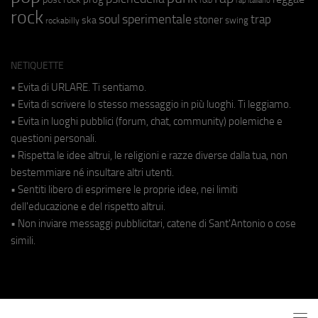
rap italiano
rock
soul
sperimentale
trap
stoner
ska
swing
rockabilly
NETIQUETTE
• Evita di URLARE. Ti sentiamo.
• Evita di scrivere lo stesso messaggio in più luoghi. Ti leggiamo.
• Evita in luoghi pubblici (forum, chat, community) polemiche e
questioni personali.
• Rispetta le idee altrui, le religioni e razze diverse dalla tua, non
bestemmiare né insultare altri utenti.
• Sentiti libero di esprimere le proprie idee, nei limiti
dell'educazione e del rispetto altrui.
• Non inviare messaggi pubblicitari, catene di Sant'Antonio o cose
simili.