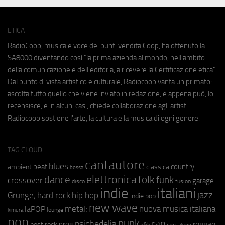
ETICA
RadioCoop, musica e voce dei punti vendita Coop, ha ottenuto la
SA8000
diventando così "la prima azienda al mondo, nell'ambito
della comunicazione e dell'editoria, a ricevere la Certificazione etica".
Dal punto di vista artistico e culturale, Radiocoop vanta un primato:
ascolta tutto quello che viene inviato in redazione, e appena può, lo
recensisce, e in alcuni casi, chiede collaborazione agli artisti.
Radiocoop sostiene l'arte, la cultura e la musica di ogni genere.
TAG CLOUD
cantautore
blues
beat
country
ambient
classica
bossa
elettronica
dance
folk
funk
crossover
garage
fusion
disco
indie
italiani
jazz
hip hop
Grunge;
hard rock
indie pop
new wave
metal;
nuova musica italiana
laPOP
lounge
kimura
pop
punk
rap
psichedelia
reggae
prog
post rock
r&b