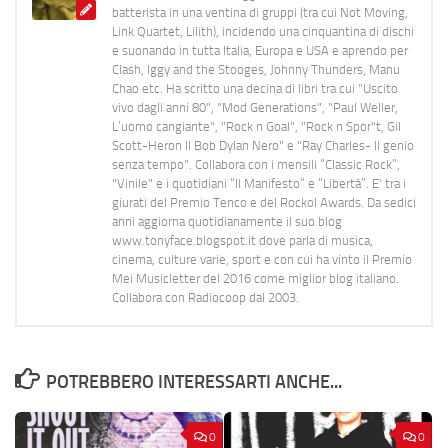
batterista in una ventina di gruppi (tra cui Not Moving,
Link Quartet, Lilith), incidendo una cinquantina di dischi
e suonando in tutta Italia, Europa e USA e aprendo per
Clash, Iggy and the Stooges, Johnny Thunders, Manu
Chao etc. Ha scritto una decina di libri tra cui "Uscito
vivo dagli anni 80", "Mod Generations", "Paul Weller,
L’uomo cangiante", "Rock n Goal", "Rock n Spor"t, Gil
Scott-Heron Il Bob Dylan Nero" e "Ray Charles- Il genio
senza tempo". Collabora con i mensili “Classic Rock”,
"Vinile" e i quotidiani “Il Manifesto” e “Libertà”. E' tra i
giurati del Premio Tenco e del Rockol Awards. Da sedici
anni aggiorna quotidianamente il suo blog
www.tonyface.blogspot.it dove parla di musica,
cinema, culture varie, sport e con cui ha vinto il Premio
Mei Musicletter del 2016 come miglior blog italiano.
Collabora con Radiocoop dal 2003.
POTREBBERO INTERESSARTI ANCHE...
0
0