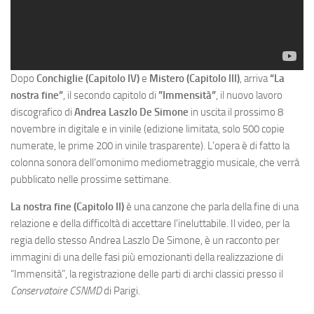
Dopo
Conchiglie (Capitolo IV)
e
Mistero (Capitolo III)
, arriva
“La
nostra fine”
, il secondo capitolo di
”Immensità”
, il nuovo lavoro
discografico di
Andrea Laszlo De Simone
in uscita il prossimo 8
novembre in digitale e in vinile (edizione limitata, solo 500 copie
numerate, le prime 200 in vinile trasparente). L’opera è di fatto la
colonna sonora dell’omonimo mediometraggio musicale, che verrà
pubblicato nelle prossime settimane.
La nostra fine (Capitolo II)
è una canzone che parla della fine di una
relazione e della difficoltà di accettare l’ineluttabile. Il video, per la
regia dello stesso Andrea Laszlo De Simone, è un racconto per
immagini di una delle fasi più emozionanti della realizzazione di
“Immensità”, la registrazione delle parti di archi classici presso il
Conservatoire CSNMD
di Parigi.