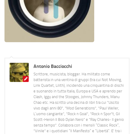
Antonio Bacciocchi
Scrittore, musicista, blogger. Ha militato come
batterista in una ventina di gruppi (tra cui Not Moving,
Link Quartet, Lilith), incidendo una cinquantina di dischi
e suonando in tutta Italia, Europa e USA e aprendo per
Clash, Iggy and the Stooges, Johnny Thunders, Manu
Chao etc. Ha scritto una decina di libri tra cui "Uscito
vivo dagli anni 80", "Mod Generations", "Paul Weller,
L’uomo cangiante", "Rock n Goal", "Rock n Spor"t, Gil
Scott-Heron Il Bob Dylan Nero" e "Ray Charles- Il genio
senza tempo". Collabora con i mensili “Classic Rock”,
"Vinile" e i quotidiani “Il Manifesto” e “Libertà”. E' tra i