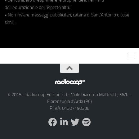
dell'educazione e del rispetto altrui.
• Non inviare messaggi pubblicitari, catene di Sant'Antonio o cose
simili.
© 2015 - Radiocoop Edizioni srl - Viale Giacomo Matteotti, 36/b -
Fiorenzuola d'Arda (PC)
P.IVA: 01307190338