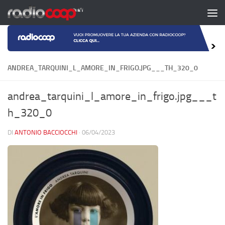
Salta al contenuto
ANDREA_TARQUINI_L_AMORE_IN_FRIGO.JPG___TH_320_0
andrea_tarquini_l_amore_in_frigo.jpg___t
h_320_0
DI
ANTONIO BACCIOCCHI
·
06/04/2023