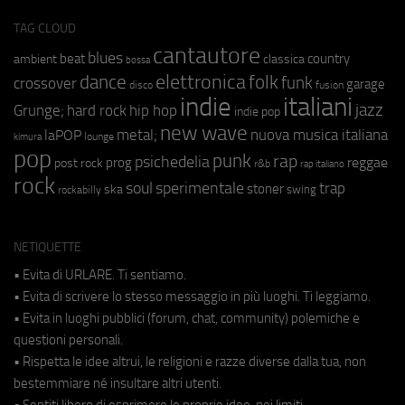
TAG CLOUD
cantautore
blues
beat
country
ambient
classica
bossa
elettronica
dance
folk
funk
crossover
garage
fusion
disco
indie
italiani
jazz
hip hop
Grunge;
hard rock
indie pop
new wave
metal;
nuova musica italiana
laPOP
lounge
kimura
pop
punk
rap
psichedelia
reggae
prog
post rock
r&b
rap italiano
rock
soul
sperimentale
trap
stoner
ska
swing
rockabilly
NETIQUETTE
• Evita di URLARE. Ti sentiamo.
• Evita di scrivere lo stesso messaggio in più luoghi. Ti leggiamo.
• Evita in luoghi pubblici (forum, chat, community) polemiche e
questioni personali.
• Rispetta le idee altrui, le religioni e razze diverse dalla tua, non
bestemmiare né insultare altri utenti.
• Sentiti libero di esprimere le proprie idee, nei limiti