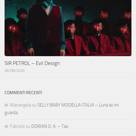
SIR PETROL – Evil Design
06/08/2026
COMMENTI RECENTI
Mariangela
su
SELLY BABY MODELLA ITALIA – Luna lei mi
guarda
Fabrizio
su
DORIAN O. A. – Tao