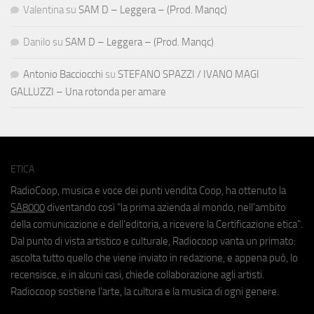
Valentina
su
SAM D – Leggera – (Prod. Manqc)
Danilo
su
SAM D – Leggera – (Prod. Manqc)
Antonio Bacciocchi
su
STEFANO SPAZZI / IVANO MAGI
GALLUZZI – Una rotonda per amare
ETICA
RadioCoop, musica e voce dei punti vendita Coop, ha ottenuto la
SA8000
diventando così "la prima azienda al mondo, nell'ambito
della comunicazione e dell'editoria, a ricevere la Certificazione etica".
Dal punto di vista artistico e culturale, Radiocoop vanta un primato:
ascolta tutto quello che viene inviato in redazione, e appena può, lo
recensisce, e in alcuni casi, chiede collaborazione agli artisti.
Radiocoop sostiene l'arte, la cultura e la musica di ogni genere.