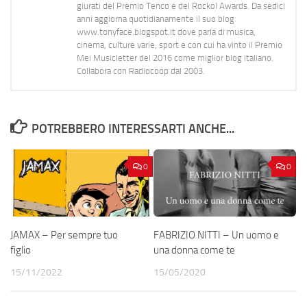
giurati del Premio Tenco e del Rockol Awards. Da sedici
anni aggiorna quotidianamente il suo blog
www.tonyface.blogspot.it dove parla di musica,
cinema, culture varie, sport e con cui ha vinto il Premio
Mei Musicletter del 2016 come miglior blog italiano.
Collabora con Radiocoop dal 2003.
POTREBBERO INTERESSARTI ANCHE...
0
0
JAMAX – Per sempre tuo
FABRIZIO NITTI – Un uomo e
figlio
una donna come te
15/11/2022
15/05/2020