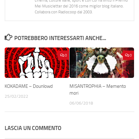
cinema, culture varie, sport e con cui ha vinto il Premio
Mei Musicletter del 2016 come miglior blog italiano.
Collabora con Radiocoop dal 2003.
POTREBBERO INTERESSARTI ANCHE...
0
0
KOKADAME – Dounlowd
MISANTROPHIA – Memento
mori
25/02/2022
06/06/2018
LASCIA UN COMMENTO