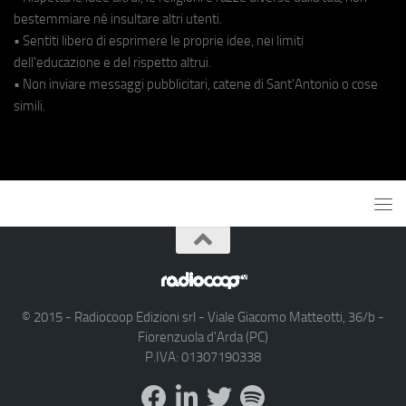
bestemmiare né insultare altri utenti.
• Sentiti libero di esprimere le proprie idee, nei limiti
dell'educazione e del rispetto altrui.
• Non inviare messaggi pubblicitari, catene di Sant'Antonio o cose
simili.
© 2015 - Radiocoop Edizioni srl - Viale Giacomo Matteotti, 36/b -
Fiorenzuola d'Arda (PC)
P.IVA: 01307190338