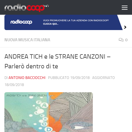
Salta al contenuto
NUOVA MUSICA ITALIANA
0
ANDREA TICH e le STRANE CANZONI –
Parlerò dentro di te
DI
ANTONIO BACCIOCCHI
· PUBBLICATO
19/09/2018
· AGGIORNATO
18/09/2018