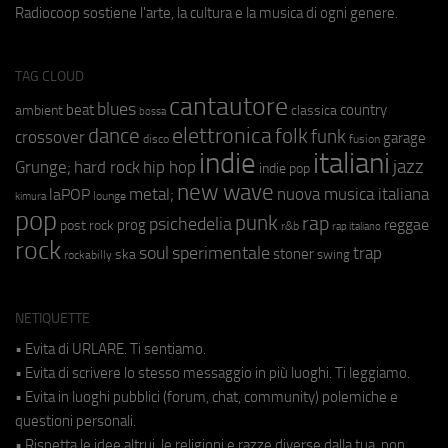
Radiocoop sostiene l'arte, la cultura e la musica di ogni genere.
TAG CLOUD
cantautore
blues
beat
country
ambient
classica
bossa
elettronica
dance
folk
funk
crossover
garage
fusion
disco
indie
italiani
jazz
hip hop
Grunge;
hard rock
indie pop
new wave
metal;
nuova musica italiana
laPOP
lounge
kimura
pop
punk
rap
psichedelia
reggae
prog
post rock
r&b
rap italiano
rock
soul
sperimentale
trap
stoner
ska
swing
rockabilly
NETIQUETTE
• Evita di URLARE. Ti sentiamo.
• Evita di scrivere lo stesso messaggio in più luoghi. Ti leggiamo.
• Evita in luoghi pubblici (forum, chat, community) polemiche e
questioni personali.
• Rispetta le idee altrui, le religioni e razze diverse dalla tua, non