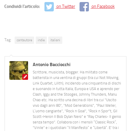
Condividi l'articolo:
on Twitter
on Facebook
Tag:
cantautore
indie
italiani
Antonio Bacciocchi
Scrittore, musicista, blogger. Ha militato come
batterista in una ventina di gruppi (tra cui Not Moving,
Link Quartet, Lilith), incidendo una cinquantina di dischi
e suonando in tutta Italia, Europa e USA e aprendo per
Clash, Iggy and the Stooges, Johnny Thunders, Manu
Chao etc. Ha scritto una decina di libri tra cui "Uscito
vivo dagli anni 80", "Mod Generations", "Paul Weller,
L’uomo cangiante", "Rock n Goal", "Rock n Spor"t, Gil
Scott-Heron Il Bob Dylan Nero" e "Ray Charles- Il genio
senza tempo". Collabora con i mensili “Classic Rock”,
"Vinile" e i quotidiani “Il Manifesto” e “Libertà”. E' tra i