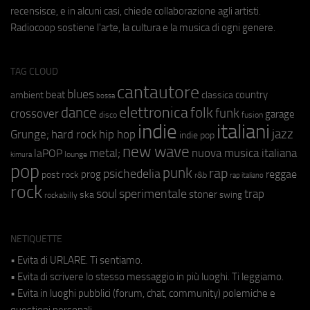
recensisce, e in alcuni casi, chiede collaborazione agli artisti.
Radiocoop sostiene l'arte, la cultura e la musica di ogni genere.
TAG CLOUD
cantautore
blues
beat
country
ambient
classica
bossa
elettronica
dance
folk
funk
crossover
garage
fusion
disco
indie
italiani
jazz
hip hop
Grunge;
hard rock
indie pop
new wave
metal;
nuova musica italiana
laPOP
lounge
kimura
pop
punk
rap
psichedelia
reggae
prog
post rock
r&b
rap italiano
rock
soul
sperimentale
trap
stoner
ska
swing
rockabilly
NETIQUETTE
• Evita di URLARE. Ti sentiamo.
• Evita di scrivere lo stesso messaggio in più luoghi. Ti leggiamo.
• Evita in luoghi pubblici (forum, chat, community) polemiche e
questioni personali.