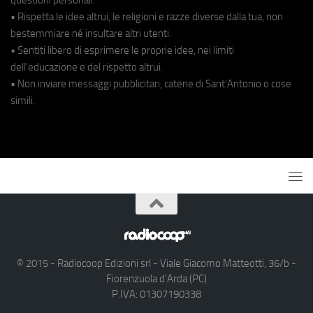
• Rispetta le idee altrui, le religioni e razze diverse dalla tua, non
bestemmiare né insultare altri utenti.
• Sentiti libero di esprimere le proprie idee, nei limiti
dell'educazione e del rispetto altrui.
• Non inviare messaggi pubblicitari, catene di Sant'Antonio o cose
simili.
© 2015 - Radiocoop Edizioni srl - Viale Giacomo Matteotti, 36/b -
Fiorenzuola d'Arda (PC)
P.IVA: 01307190338