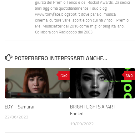
giurati del Premio Tenco e del Rockol Awards. Da sedici
anni aggiorna quotidianamente il suo blog
www.tonyface.blogspot.it dove parla di musica,
cinema, culture varie, sport e con cui ha vinto il Premio
Mei Musicletter del 2016 come miglior blog italiano.
Collabora con Radiocoop dal 2003.
POTREBBERO INTERESSARTI ANCHE...
0
0
EDY – Samurai
BRIGHT LIGHTS APART –
Fooled
22/06/2023
19/09/2022