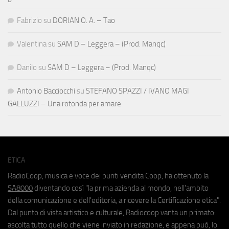
Fabrizio
su
DORIAN O. A. – Tao
Valentina
su
SAM D – Leggera – (Prod. Manqc)
Danilo
su
SAM D – Leggera – (Prod. Manqc)
Antonio Bacciocchi
su
STEFANO SPAZZI / IVANO MAGI
GALLUZZI – Una rotonda per amare
ETICA
RadioCoop, musica e voce dei punti vendita Coop, ha ottenuto la
SA8000
diventando così "la prima azienda al mondo, nell'ambito
della comunicazione e dell'editoria, a ricevere la Certificazione etica".
Dal punto di vista artistico e culturale, Radiocoop vanta un primato:
ascolta tutto quello che viene inviato in redazione, e appena può, lo