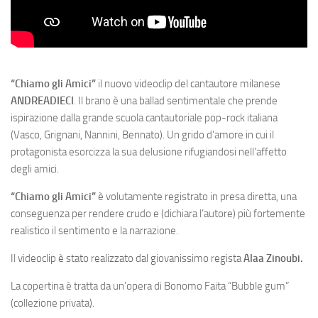
“Chiamo gli Amici”
il nuovo videoclip del cantautore milanese
ANDREADIECI
. Il brano è una ballad sentimentale che prende
ispirazione dalla grande scuola cantautoriale pop-rock italiana
(Vasco, Grignani, Nannini, Bennato). Un grido d’amore in cui il
protagonista esorcizza la sua delusione rifugiandosi nell’affetto
degli amici.
“Chiamo gli Amici”
è volutamente registrato in presa diretta, una
conseguenza per rendere crudo e (dichiara l’autore) più fortemente
realistico il sentimento e la narrazione.
Il videoclip è stato realizzato dal giovanissimo regista
Alaa Zinoubi.
La copertina è tratta da un’opera di Bonomo Faita “Bubble gum”
(collezione privata).