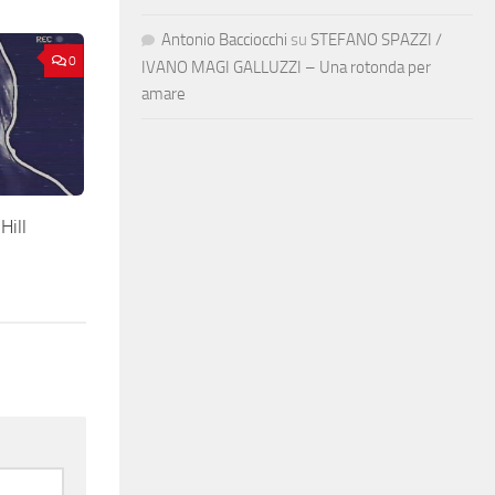
Antonio Bacciocchi
su
STEFANO SPAZZI /
0
IVANO MAGI GALLUZZI – Una rotonda per
amare
ill