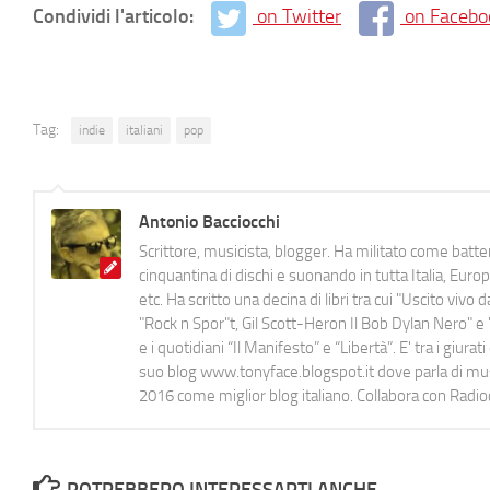
Condividi l'articolo:
on Twitter
on Facebo
Tag:
indie
italiani
pop
Antonio Bacciocchi
Scrittore, musicista, blogger. Ha militato come batter
cinquantina di dischi e suonando in tutta Italia, E
etc. Ha scritto una decina di libri tra cui "Uscito viv
"Rock n Spor"t, Gil Scott-Heron Il Bob Dylan Nero" e "
e i quotidiani “Il Manifesto” e “Libertà”. E' tra i gi
suo blog www.tonyface.blogspot.it dove parla di music
2016 come miglior blog italiano. Collabora con Radi
POTREBBERO INTERESSARTI ANCHE...