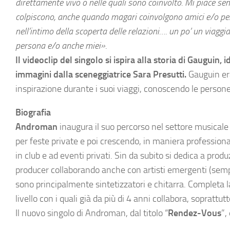
direttamente vivo o nelle quali sono coinvolto. Mi piace sem
colpiscono, anche quando magari coinvolgono amici e/o pe
nell’intimo della scoperta delle relazioni…. un po’ un viaggi
persona e/o anche miei
»
.
Il videoclip del singolo si ispira alla storia di Gaugui
immagini dalla sceneggiatrice Sara Presutti.
Gauguin era
inspirazione durante i suoi viaggi, conoscendo le persone, 
Biografia
Androman
inaugura il suo percorso nel settore musicale c
per feste private e poi crescendo, in maniera profession
in club e ad eventi privati. Sin da subito si dedica a pr
producer collaborando anche con artisti emergenti (sempr
sono principalmente sintetizzatori e chitarra. Completa la
livello con i quali già da più di 4 anni collabora, soprattut
Il nuovo singolo di Androman, dal titolo “
Rendez-Vous
”,