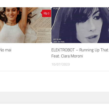
0
No mai
ELEKTROBOT – Running Up That H
Feat. Clara Moroni
10/07/2023