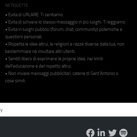
NETIQUETTE
• Evita di URLARE. Ti sentiamo.
• Evita di scrivere lo stesso messaggio in più luoghi. Ti leggiamo.
• Evita in luoghi pubblici (forum, chat, community) polemiche e
questioni personali.
• Rispetta le idee altrui, le religioni e razze diverse dalla tua, non
bestemmiare né insultare altri utenti.
• Sentiti libero di esprimere le proprie idee, nei limiti
dell'educazione e del rispetto altrui.
• Non inviare messaggi pubblicitari, catene di Sant'Antonio o
cose simili.
cy