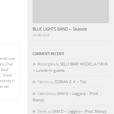
BLUE LIGHTS BAND – Seaside
05/08/2026
COMMENTI RECENTI
idendo una
Manu Chao
Mariangela
su
SELLY BABY MODELLA ITALIA
 Goal",
– Luna lei mi guarda
 "Vinile"
namente il
Fabrizio
su
DORIAN O. A. – Tao
er del
Valentina
su
SAM D – Leggera – (Prod.
Manqc)
Danilo
su
SAM D – Leggera – (Prod. Manqc)