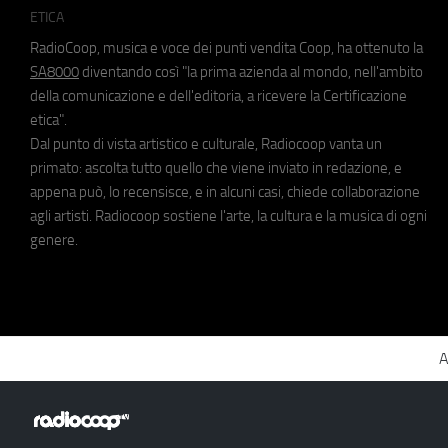
ETICA
RadioCoop, musica e voce dei punti vendita Coop, ha ottenuto la
SA8000
diventando così "la prima azienda al mondo, nell'ambito
della comunicazione e dell'editoria, a ricevere la Certificazione
etica".
Dal punto di vista artistico e culturale, Radiocoop vanta un
primato: ascolta tutto quello che viene inviato in redazione, e
appena può, lo recensisce, e in alcuni casi, chiede collaborazione
agli artisti. Radiocoop sostiene l'arte, la cultura e la musica di ogni
genere.
A