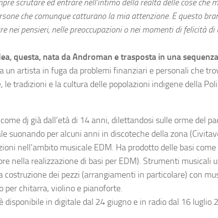
pre scrutare ed entrare nell’intimo della realtà delle cose che m
rsone che comunque catturano la mia attenzione. E questo bra
are nei pensieri, nelle preoccupazioni o nei momenti di felicità di
n, idea, questa, nata da Androman e trasposta in una sequenza
 un artista in fuga da problemi finanziari e personali che tro
le tradizioni e la cultura delle popolazioni indigene della Pol
ome dj già dall’età di 14 anni, dilettandosi sulle orme del pad
ale suonando per alcuni anni in discoteche della zona (Civitav
oduzioni nell’ambito musicale EDM. Ha prodotto delle basi come
e nella realizzazione di basi per EDM). Strumenti musicali ut
 costruzione dei pezzi (arrangiamenti in particolare) con musi
to per chitarra, violino e pianoforte.
 è disponibile in digitale dal 24 giugno e in radio dal 16 luglio