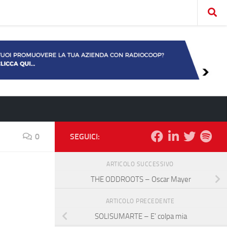
0
SEGUICI:
ARTICOLO SUCCESSIVO
THE ODDROOTS – Oscar Mayer
ARTICOLO PRECEDENTE
SOLISUMARTE – E’ colpa mia