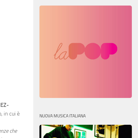
EZ-
 in cui è
NUOVA MUSICA ITALIANA
ienze che