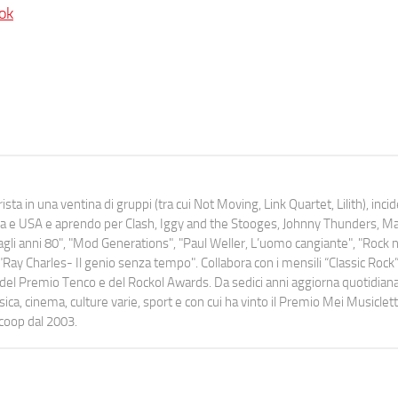
ok
ista in una ventina di gruppi (tra cui Not Moving, Link Quartet, Lilith), inc
uropa e USA e aprendo per Clash, Iggy and the Stooges, Johnny Thunders, 
o dagli anni 80", "Mod Generations", "Paul Weller, L’uomo cangiante", "Rock n
Ray Charles- Il genio senza tempo". Collabora con i mensili “Classic Rock”,
urati del Premio Tenco e del Rockol Awards. Da sedici anni aggiorna quotidia
a, cinema, culture varie, sport e con cui ha vinto il Premio Mei Musiclett
ocoop dal 2003.