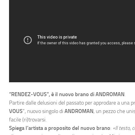
“RENDEZ-VOUS”, è il nuovo brano di ANDROMAN
.
Partire dalle delusioni del passato per approdare a una pr
VOUS
”, nuovo singolo di
ANDROMAN
, un pezzo che unis
facile (ri)trovarsi.
Spiega l’artista a proposito del nuovo brano
:
«
Il testo,