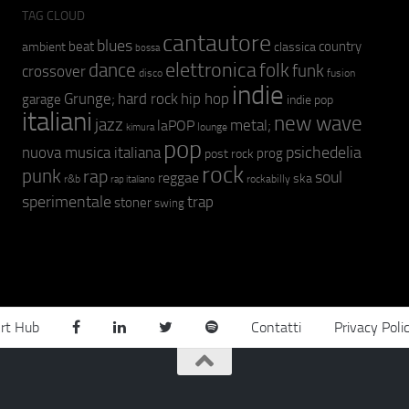
TAG CLOUD
cantautore
blues
beat
country
ambient
classica
bossa
elettronica
dance
folk
funk
crossover
fusion
disco
indie
hip hop
Grunge;
hard rock
garage
indie pop
italiani
new wave
jazz
metal;
laPOP
lounge
kimura
pop
psichedelia
nuova musica italiana
prog
post rock
rock
punk
rap
soul
reggae
ska
r&b
rockabilly
rap italiano
sperimentale
trap
stoner
swing
rt Hub
Contatti
Privacy Poli