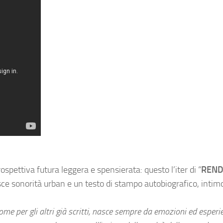
ospettiva futura leggera e spensierata: questo l’iter di “
REND
ce sonorità urban e un testo di stampo autobiografico, intimo,
 come per gli altri già scritti, nasce sempre da emozioni ed esper