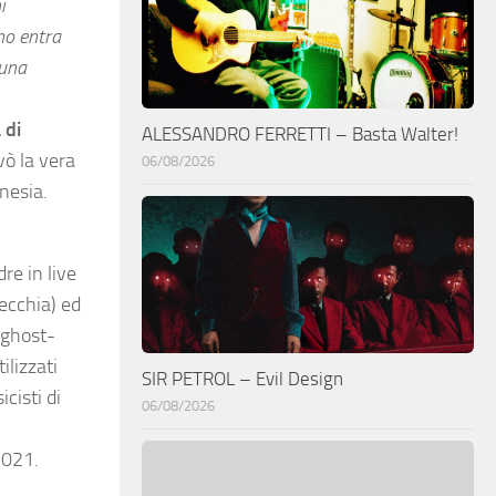
i
no entra
 una
 di
ALESSANDRO FERRETTI – Basta Walter!
vò la vera
06/08/2026
inesia.
re in live
ecchia) ed
 ghost-
ilizzati
SIR PETROL – Evil Design
cisti di
06/08/2026
 2021.