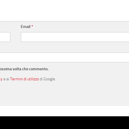
Email
*
prossima volta che commento.
cy
e ai
Termini di utilizzo
di Google.