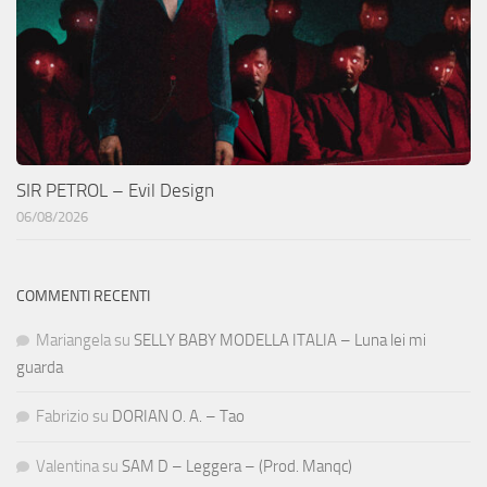
SIR PETROL – Evil Design
06/08/2026
COMMENTI RECENTI
Mariangela
su
SELLY BABY MODELLA ITALIA – Luna lei mi
guarda
Fabrizio
su
DORIAN O. A. – Tao
Valentina
su
SAM D – Leggera – (Prod. Manqc)