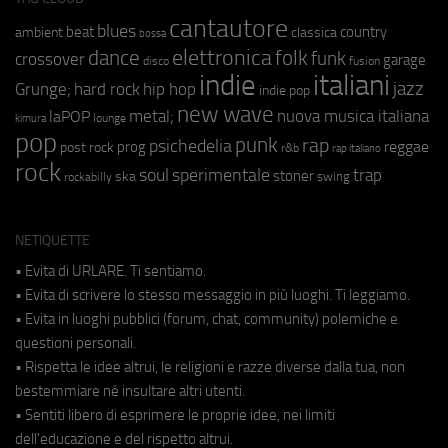
cantautore
blues
beat
country
ambient
classica
bossa
elettronica
dance
folk
funk
crossover
garage
fusion
disco
indie
italiani
jazz
hip hop
Grunge;
hard rock
indie pop
new wave
metal;
nuova musica italiana
laPOP
lounge
kimura
pop
punk
rap
psichedelia
reggae
prog
post rock
r&b
rap italiano
rock
soul
sperimentale
trap
stoner
ska
swing
rockabilly
NETIQUETTE
• Evita di URLARE. Ti sentiamo.
• Evita di scrivere lo stesso messaggio in più luoghi. Ti leggiamo.
• Evita in luoghi pubblici (forum, chat, community) polemiche e
questioni personali.
• Rispetta le idee altrui, le religioni e razze diverse dalla tua, non
bestemmiare né insultare altri utenti.
• Sentiti libero di esprimere le proprie idee, nei limiti
dell'educazione e del rispetto altrui.