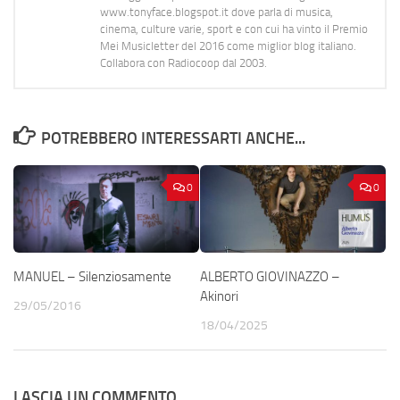
www.tonyface.blogspot.it dove parla di musica,
cinema, culture varie, sport e con cui ha vinto il Premio
Mei Musicletter del 2016 come miglior blog italiano.
Collabora con Radiocoop dal 2003.
POTREBBERO INTERESSARTI ANCHE...
0
0
MANUEL – Silenziosamente
ALBERTO GIOVINAZZO –
Akinori
29/05/2016
18/04/2025
LASCIA UN COMMENTO