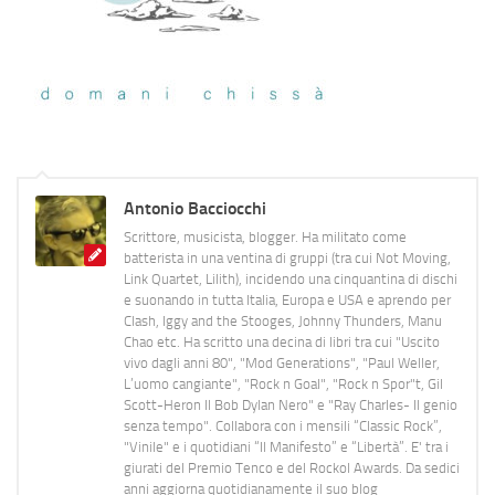
Antonio Bacciocchi
Scrittore, musicista, blogger. Ha militato come
batterista in una ventina di gruppi (tra cui Not Moving,
Link Quartet, Lilith), incidendo una cinquantina di dischi
e suonando in tutta Italia, Europa e USA e aprendo per
Clash, Iggy and the Stooges, Johnny Thunders, Manu
Chao etc. Ha scritto una decina di libri tra cui "Uscito
vivo dagli anni 80", "Mod Generations", "Paul Weller,
L’uomo cangiante", "Rock n Goal", "Rock n Spor"t, Gil
Scott-Heron Il Bob Dylan Nero" e "Ray Charles- Il genio
senza tempo". Collabora con i mensili “Classic Rock”,
"Vinile" e i quotidiani “Il Manifesto” e “Libertà”. E' tra i
giurati del Premio Tenco e del Rockol Awards. Da sedici
anni aggiorna quotidianamente il suo blog