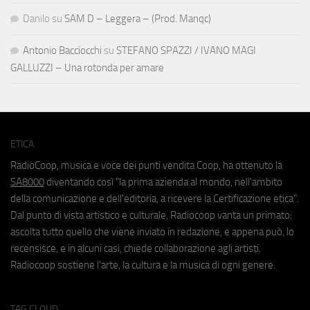
Danilo
su
SAM D – Leggera – (Prod. Manqc)
Antonio Bacciocchi
su
STEFANO SPAZZI / IVANO MAGI
GALLUZZI – Una rotonda per amare
ETICA
RadioCoop, musica e voce dei punti vendita Coop, ha ottenuto la
SA8000
diventando così "la prima azienda al mondo, nell'ambito
della comunicazione e dell'editoria, a ricevere la Certificazione etica".
Dal punto di vista artistico e culturale, Radiocoop vanta un primato:
ascolta tutto quello che viene inviato in redazione, e appena può, lo
recensisce, e in alcuni casi, chiede collaborazione agli artisti.
Radiocoop sostiene l'arte, la cultura e la musica di ogni genere.
TAG CLOUD