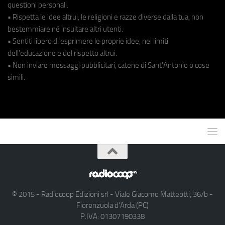
questioni personali.
• Rispetta le idee altrui, le religioni e razze diverse dalla tua, non
bestemmiare né insultare altri utenti.
• Sentiti libero di esprimere le proprie idee, nei limiti
dell'educazione e del rispetto altrui.
• Non inviare messaggi pubblicitari, catene di Sant'Antonio o cose
simili.
© 2015 - Radiocoop Edizioni srl - Viale Giacomo Matteotti, 36/b -
Fiorenzuola d'Arda (PC)
P.IVA: 01307190338