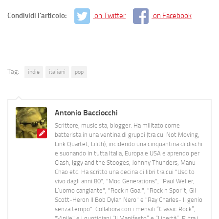
Condividi l'articolo:
on Twitter
on Facebook
Tag:
indie
italiani
pop
Antonio Bacciocchi
Scrittore, musicista, blogger. Ha militato come
batterista in una ventina di gruppi (tra cui Not Moving,
Link Quartet, Lilith), incidendo una cinquantina di dischi
e suonando in tutta Italia, Europa e USA e aprendo per
Clash, Iggy and the Stooges, Johnny Thunders, Manu
Chao etc. Ha scritto una decina di libri tra cui "Uscito
vivo dagli anni 80", "Mod Generations", "Paul Weller,
L’uomo cangiante", "Rock n Goal", "Rock n Spor"t, Gil
Scott-Heron Il Bob Dylan Nero" e "Ray Charles- Il genio
senza tempo". Collabora con i mensili “Classic Rock”,
"Vinile" e i quotidiani “Il Manifesto” e “Libertà”. E' tra i