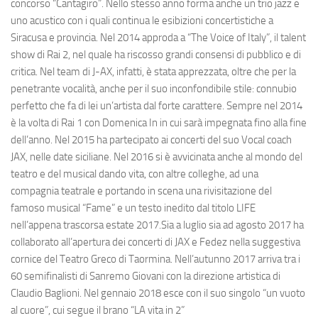
concorso
“Cantagiro”.
Nello stesso anno forma anche
un trio jazz e
uno acustico
con i quali continua le esibizioni concertistiche a
Siracusa e provincia. Nel 2014 approda a
“The Voice of Italy”,
il talent
show di Rai 2, nel quale ha riscosso grandi consensi di pubblico e di
critica. Nel team di
J-AX,
infatti, è stata apprezzata, oltre che per la
penetrante vocalità, anche per il suo inconfondibile stile: connubio
perfetto che fa di lei un’artista dal forte carattere. Sempre nel
2014
è la volta di Rai 1 con Domenica In
in cui sarà impegnata fino alla fine
dell’anno. Nel 2015 ha partecipato ai concerti del suo Vocal coach
JAX, nelle date siciliane. Nel 2016 si è avvicinata anche al mondo del
teatro e del musical dando vita, con altre colleghe, ad una
compagnia teatrale e portando in scena una rivisitazione del
famoso musical
“Fame”
e un testo inedito dal titolo LIFE
nell’appena trascorsa estate 2017.Sia a luglio sia ad agosto 2017 ha
collaborato all’apertura dei concerti di
JAX e Fedez nella suggestiva
cornice del Teatro Greco di Taormina.
Nell’autunno 2017 arriva tra i
60 semifinalisti di Sanremo Giovani con la direzione artistica di
Claudio Baglioni. Nel gennaio 2018 esce con il suo singolo
“un vuoto
al cuore”
, cui segue il brano
“LA vita in 2”