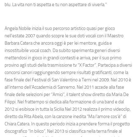
blu. La vita non ti aspetta e tu non aspettare di viverla.”
Angela Nobile
inizia il suo percorso artistico quasi per gioco
nell’estate 2007 quando scopre le sue doti vocali con il
Maestro
Barbara Catera
che ancora oggi è per lei mentore, guida e
insostituibile vocal coach. Da subito sperimenta generi diversi
mettendosi in gioco in grandi contesti e arriva, per il suo primo
provino agli studi della trasmissione tv “X Factor”. Partecipa a diversi
concorsi canori raggiungendo sempre risultati gratificanti, come la
fase finale del
Festival di San Valentino a Terni nel 2009.
Nel 2010 è
all’interno
dell’Accademia di Sanremo
. Nel 2011 accede alla fase
finale delle selezioni per
“Amici”,
il talent show diretto da Maria De
Filippi. Nel frattempo si dedica alla formazione di una band e dal
2012 si esibisce in tutta la Sicilia Nel 2012 realizza il primo videoclip,
diretto da
Rita Abela
, con la canzone inedita
“Ma l’amore cos’è”
di
Chiara Catera
. In questo periodo inizia a prendere forma il progetto
discografico
“In bilico”.
Nel 2013 si classifica nella terna finale al