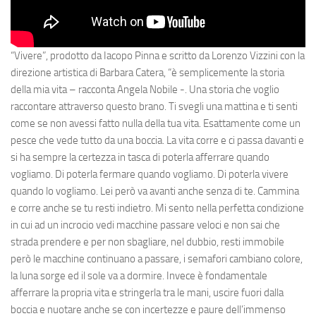
“Vivere”, prodotto da
Iacopo Pinna
e scritto da
Lorenzo Vizzini
con la
direzione artistica di
Barbara Catera
, “
è semplicemente la storia
della mia vita
– racconta
Angela Nobile
-.
Una storia che voglio
raccontare attraverso questo brano. Ti svegli una mattina e ti senti
come se non avessi fatto nulla della tua vita. Esattamente come un
pesce che vede tutto da una boccia. La vita corre e ci passa davanti e
si ha sempre la certezza in tasca di poterla afferrare quando
vogliamo. Di poterla fermare quando vogliamo. Di poterla vivere
quando lo vogliamo. Lei però va avanti anche senza di te.
Cammina
e corre anche se tu resti indietro. Mi sento nella perfetta condizione
in cui ad un incrocio vedi macchine passare veloci e non sai che
strada prendere e per non sbagliare, nel dubbio, resti immobile
però le macchine continuano a passare, i semafori cambiano colore,
la luna sorge ed il sole va a dormire.
Invece è fondamentale
afferrare la propria vita e stringerla tra le mani, uscire fuori dalla
boccia e nuotare anche se con incertezze e paure dell’immenso