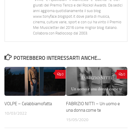
giurati del Premio Tenco e del Rockol Awards. Da sedici
anni aggiorna quotidianamente il suo blog
www.tonyface.blogspot.it dove parla di musica,
cinema, culture varie, sport e con cui ha vinto il Premio
Mei Musicletter del 2016 come miglior blog italiano.
Collabora con Radiocoop dal 2003.
POTREBBERO INTERESSARTI ANCHE...
0
0
VOLPE – Celabbiamofatta
FABRIZIO NITTI – Un uomo e
una donna come te
10/03/2022
15/05/2020