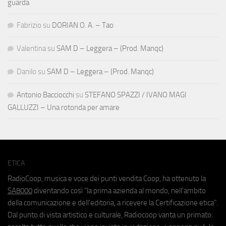
guarda
Fabrizio
su
DORIAN O. A. – Tao
Valentina
su
SAM D – Leggera – (Prod. Manqc)
Danilo
su
SAM D – Leggera – (Prod. Manqc)
Antonio Bacciocchi
su
STEFANO SPAZZI / IVANO MAGI
GALLUZZI – Una rotonda per amare
ETICA
RadioCoop, musica e voce dei punti vendita Coop, ha ottenuto la
SA8000
diventando così "la prima azienda al mondo, nell'ambito
della comunicazione e dell'editoria, a ricevere la Certificazione etica".
Dal punto di vista artistico e culturale, Radiocoop vanta un primato: