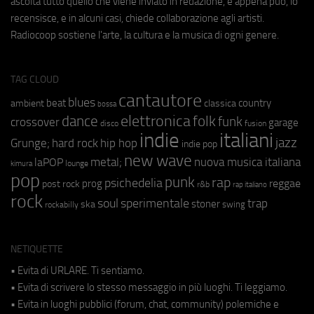
ascolta tutto quello che viene inviato in redazione, e appena può, lo
recensisce, e in alcuni casi, chiede collaborazione agli artisti.
Radiocoop sostiene l'arte, la cultura e la musica di ogni genere.
TAG CLOUD
cantautore
blues
beat
country
ambient
classica
bossa
elettronica
dance
folk
funk
crossover
garage
fusion
disco
indie
italiani
jazz
hip hop
Grunge;
hard rock
indie pop
new wave
metal;
nuova musica italiana
laPOP
lounge
kimura
pop
punk
rap
psichedelia
reggae
prog
post rock
r&b
rap italiano
rock
soul
sperimentale
trap
stoner
ska
swing
rockabilly
NETIQUETTE
• Evita di URLARE. Ti sentiamo.
• Evita di scrivere lo stesso messaggio in più luoghi. Ti leggiamo.
• Evita in luoghi pubblici (forum, chat, community) polemiche e