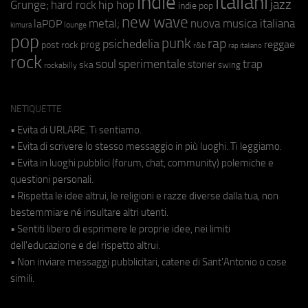
indie
italiani
jazz
hip hop
Grunge;
hard rock
indie pop
new wave
metal;
nuova musica italiana
laPOP
lounge
kimura
pop
punk
rap
psichedelia
reggae
prog
post rock
r&b
rap italiano
rock
soul
sperimentale
trap
stoner
ska
swing
rockabilly
NETIQUETTE
• Evita di URLARE. Ti sentiamo.
• Evita di scrivere lo stesso messaggio in più luoghi. Ti leggiamo.
• Evita in luoghi pubblici (forum, chat, community) polemiche e
questioni personali.
• Rispetta le idee altrui, le religioni e razze diverse dalla tua, non
bestemmiare né insultare altri utenti.
• Sentiti libero di esprimere le proprie idee, nei limiti
dell'educazione e del rispetto altrui.
• Non inviare messaggi pubblicitari, catene di Sant'Antonio o cose
simili.