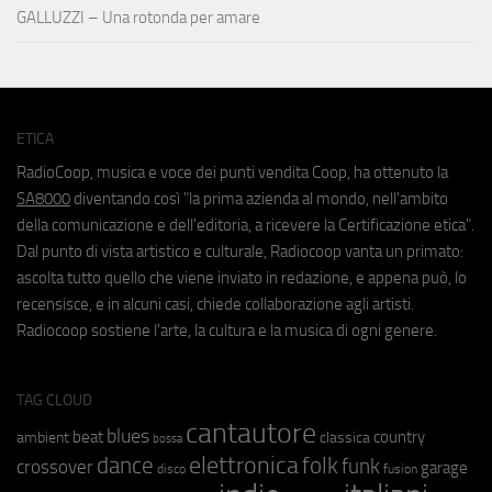
GALLUZZI – Una rotonda per amare
ETICA
RadioCoop, musica e voce dei punti vendita Coop, ha ottenuto la
SA8000
diventando così "la prima azienda al mondo, nell'ambito
della comunicazione e dell'editoria, a ricevere la Certificazione etica".
Dal punto di vista artistico e culturale, Radiocoop vanta un primato:
ascolta tutto quello che viene inviato in redazione, e appena può, lo
recensisce, e in alcuni casi, chiede collaborazione agli artisti.
Radiocoop sostiene l'arte, la cultura e la musica di ogni genere.
TAG CLOUD
cantautore
blues
beat
country
ambient
classica
bossa
elettronica
dance
folk
funk
crossover
garage
fusion
disco