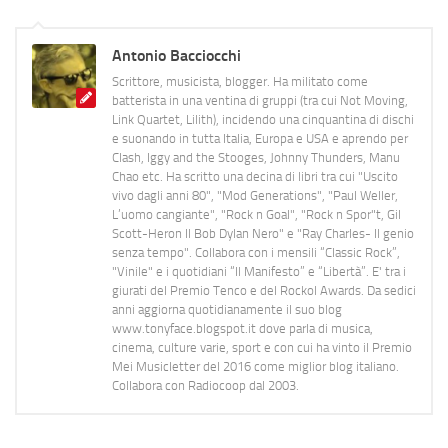
Antonio Bacciocchi
Scrittore, musicista, blogger. Ha militato come
batterista in una ventina di gruppi (tra cui Not Moving,
Link Quartet, Lilith), incidendo una cinquantina di dischi
e suonando in tutta Italia, Europa e USA e aprendo per
Clash, Iggy and the Stooges, Johnny Thunders, Manu
Chao etc. Ha scritto una decina di libri tra cui "Uscito
vivo dagli anni 80", "Mod Generations", "Paul Weller,
L’uomo cangiante", "Rock n Goal", "Rock n Spor"t, Gil
Scott-Heron Il Bob Dylan Nero" e "Ray Charles- Il genio
senza tempo". Collabora con i mensili “Classic Rock”,
"Vinile" e i quotidiani “Il Manifesto” e “Libertà”. E' tra i
giurati del Premio Tenco e del Rockol Awards. Da sedici
anni aggiorna quotidianamente il suo blog
www.tonyface.blogspot.it dove parla di musica,
cinema, culture varie, sport e con cui ha vinto il Premio
Mei Musicletter del 2016 come miglior blog italiano.
Collabora con Radiocoop dal 2003.