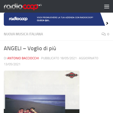
Salta al contenuto
NUOVA MUSICA ITALIANA
0
ANGELI – Voglio di più
DI
ANTONIO BACCIOCCHI
· PUBBLICATO
18/05/2021
· AGGIORNATO
13/05/2021