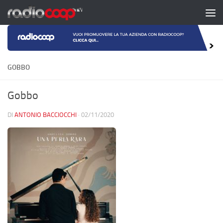
Salta al contenuto
GOBBO
Gobbo
DI
ANTONIO BACCIOCCHI
·
02/11/2020