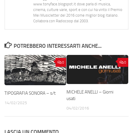
www.tonyface.blogspot.it dove parla di musica,
cinema, culture varie, sport e con cui ha vinto il Premio
Mei Musicletter del 2016 come miglior blog italiano.
Collabora con Radiocoop dal 2003.
POTREBBERO INTERESSARTI ANCHE...
0
0
MICHELE ANELLI – Giorni
TIPOGRAFIA SONORA – s/t
usati
14/02/2025
04/02/2016
LASCIA UN COMMENTO