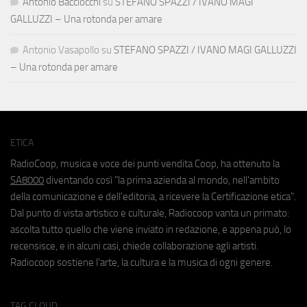
Antonio Bacciocchi
su
STEFANO SPAZZI / IVANO MAGI
GALLUZZI – Una rotonda per amare
Antonio Vasapollo
su
STEFANO SPAZZI / IVANO MAGI GALLUZZI
– Una rotonda per amare
ETICA
RadioCoop, musica e voce dei punti vendita Coop, ha ottenuto la
SA8000
diventando così "la prima azienda al mondo, nell'ambito
della comunicazione e dell'editoria, a ricevere la Certificazione etica".
Dal punto di vista artistico e culturale, Radiocoop vanta un primato:
ascolta tutto quello che viene inviato in redazione, e appena può, lo
recensisce, e in alcuni casi, chiede collaborazione agli artisti.
Radiocoop sostiene l'arte, la cultura e la musica di ogni genere.
TAG CLOUD