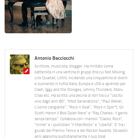
Antonio Bacciocchi
Scrittore, musicista, blogger. Ha militato come
batterista in una ventina di gruppi (tra cui Not Moving,
Link Quartet, Lilith), incidendo una cinquantina di dischi
e suonando in tutta Italia, Europa e USA e aprendo per
Clash, Iggy and the Stooges, Johnny Thunders, Manu
Chao etc. Ha scritto una decina di libri tra cui "Uscito
vivo dagli anni 80", "Mod Generations", "Paul Weller,
L’uomo cangiante", "Rock n Goal", "Rock n Spor"t, Gil
Scott-Heron Il Bob Dylan Nero" e "Ray Charles- Il genio
senza tempo". Collabora con i mensili “Classic Rock”,
"Vinile" e i quotidiani “Il Manifesto” e “Libertà”. E' tra i
giurati del Premio Tenco e del Rockol Awards. Da sedici
anni aggiorna quotidianamente il suo blog