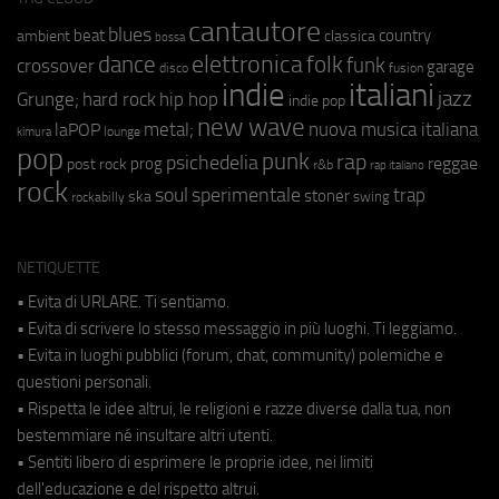
cantautore
blues
beat
country
ambient
classica
bossa
elettronica
dance
folk
funk
crossover
garage
fusion
disco
indie
italiani
jazz
hip hop
Grunge;
hard rock
indie pop
new wave
metal;
nuova musica italiana
laPOP
lounge
kimura
pop
punk
rap
psichedelia
reggae
prog
post rock
r&b
rap italiano
rock
soul
sperimentale
trap
stoner
ska
swing
rockabilly
NETIQUETTE
• Evita di URLARE. Ti sentiamo.
• Evita di scrivere lo stesso messaggio in più luoghi. Ti leggiamo.
• Evita in luoghi pubblici (forum, chat, community) polemiche e
questioni personali.
• Rispetta le idee altrui, le religioni e razze diverse dalla tua, non
bestemmiare né insultare altri utenti.
• Sentiti libero di esprimere le proprie idee, nei limiti
dell'educazione e del rispetto altrui.