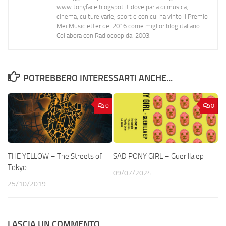
www.tonyface.blogspot.it dove parla di musica,
cinema, culture varie, sport e con cui ha vinto il Premio
Mei Musicletter del 2016 come miglior blog italiano.
Collabora con Radiocoop dal 2003.
POTREBBERO INTERESSARTI ANCHE...
0
0
THE YELLOW – The Streets of
SAD PONY GIRL – Guerilla ep
Tokyo
09/07/2024
25/10/2019
LASCIA UN COMMENTO