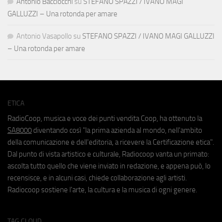
Antonio Bacciocchi
su
STEFANO SPAZZI / IVANO MAGI
GALLUZZI – Una rotonda per amare
Antonio Vasapollo
su
STEFANO SPAZZI / IVANO MAGI GALLUZZI
– Una rotonda per amare
ETICA
RadioCoop, musica e voce dei punti vendita Coop, ha ottenuto la
SA8000
diventando così "la prima azienda al mondo, nell'ambito
della comunicazione e dell'editoria, a ricevere la Certificazione etica".
Dal punto di vista artistico e culturale, Radiocoop vanta un primato:
ascolta tutto quello che viene inviato in redazione, e appena può, lo
recensisce, e in alcuni casi, chiede collaborazione agli artisti.
Radiocoop sostiene l'arte, la cultura e la musica di ogni genere.
TAG CLOUD