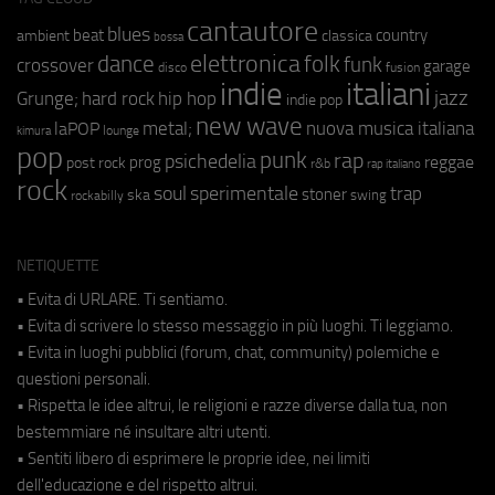
cantautore
blues
beat
country
ambient
classica
bossa
elettronica
dance
folk
funk
crossover
garage
fusion
disco
indie
italiani
jazz
hip hop
Grunge;
hard rock
indie pop
new wave
metal;
nuova musica italiana
laPOP
lounge
kimura
pop
punk
rap
psichedelia
reggae
prog
post rock
r&b
rap italiano
rock
soul
sperimentale
trap
stoner
ska
swing
rockabilly
NETIQUETTE
• Evita di URLARE. Ti sentiamo.
• Evita di scrivere lo stesso messaggio in più luoghi. Ti leggiamo.
• Evita in luoghi pubblici (forum, chat, community) polemiche e
questioni personali.
• Rispetta le idee altrui, le religioni e razze diverse dalla tua, non
bestemmiare né insultare altri utenti.
• Sentiti libero di esprimere le proprie idee, nei limiti
dell'educazione e del rispetto altrui.