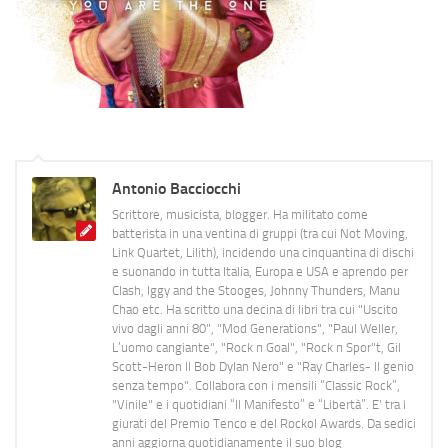
Antonio Bacciocchi
Scrittore, musicista, blogger. Ha militato come
batterista in una ventina di gruppi (tra cui Not Moving,
Link Quartet, Lilith), incidendo una cinquantina di dischi
e suonando in tutta Italia, Europa e USA e aprendo per
Clash, Iggy and the Stooges, Johnny Thunders, Manu
Chao etc. Ha scritto una decina di libri tra cui "Uscito
vivo dagli anni 80", "Mod Generations", "Paul Weller,
L’uomo cangiante", "Rock n Goal", "Rock n Spor"t, Gil
Scott-Heron Il Bob Dylan Nero" e "Ray Charles- Il genio
senza tempo". Collabora con i mensili “Classic Rock”,
"Vinile" e i quotidiani “Il Manifesto” e “Libertà”. E' tra i
giurati del Premio Tenco e del Rockol Awards. Da sedici
anni aggiorna quotidianamente il suo blog