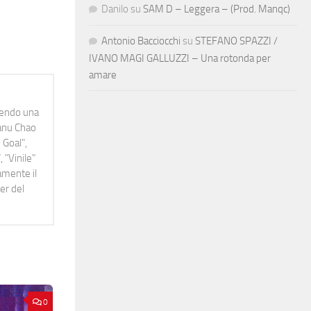
Danilo
su
SAM D – Leggera – (Prod. Manqc)
Antonio Bacciocchi
su
STEFANO SPAZZI /
IVANO MAGI GALLUZZI – Una rotonda per
amare
idendo una
Manu Chao
 Goal",
 "Vinile"
namente il
er del
0