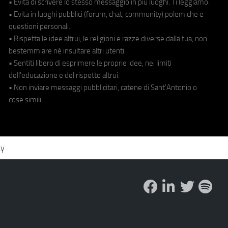
• Evita di scrivere lo stesso messaggio in più luoghi. Ti leggiamo.
• Evita in luoghi pubblici (forum, chat, community) polemiche e
questioni personali.
• Rispetta le idee altrui, le religioni e razze diverse dalla tua, non
bestemmiare né insultare altri utenti.
• Sentiti libero di esprimere le proprie idee, nei limiti
dell'educazione e del rispetto altrui.
• Non inviare messaggi pubblicitari, catene di Sant'Antonio o
cose simili.
cy