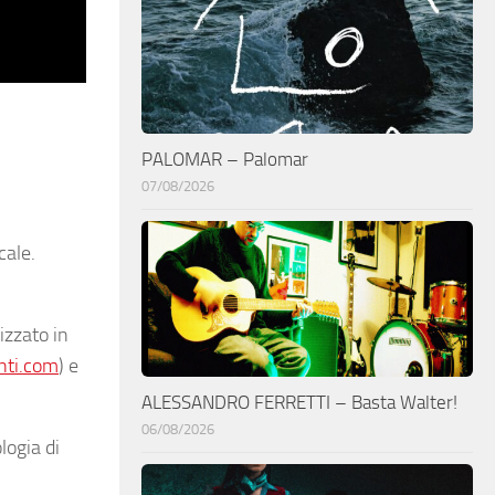
PALOMAR – Palomar
07/08/2026
cale.
izzato in
nti.com
) e
ALESSANDRO FERRETTI – Basta Walter!
06/08/2026
logia di