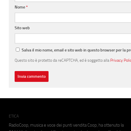
Nome
*
Sito web
Salva il mio nome, email e sito web in questo browser per la 
Questo sito è protetto da reCAPTCHA, ed è soggetto alla
Privacy Poli
ETICA
RadioCoop, musica e voce dei punti vendita Coop, ha ottenuto la