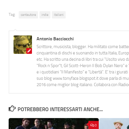
Tag:
cantautore
indie
italiani
Antonio Bacciocchi
Scrittore, musicista, blogger. Ha militato come batter
cinquantina di dischi e suonando in tutta Italia, E
etc. Ha scritto una decina di libri tra cui "Uscito viv
"Rock n Spor"t, Gil Scott-Heron Il Bob Dylan Nero" e "
e i quotidiani “Il Manifesto” e “Libertà”. E' tra i gi
suo blog www.tonyface.blogspot.it dove parla di music
2016 come miglior blog italiano. Collabora con Radi
POTREBBERO INTERESSARTI ANCHE...
0