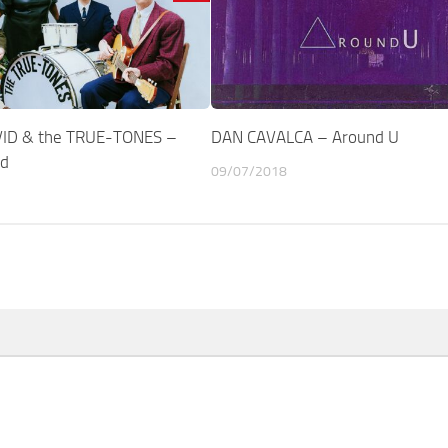
ID & the TRUE-TONES –
DAN CAVALCA – Around U
ld
09/07/2018