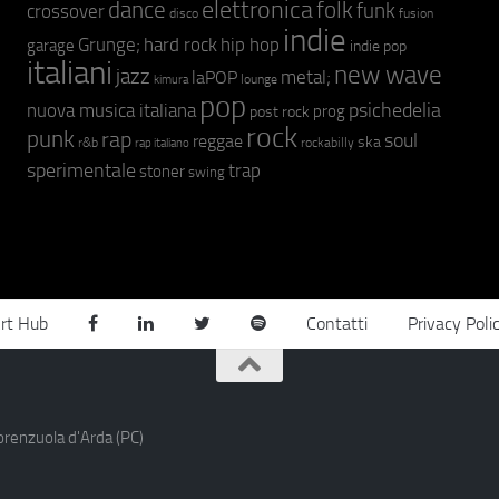
elettronica
dance
folk
funk
crossover
fusion
disco
indie
hip hop
Grunge;
hard rock
garage
indie pop
italiani
new wave
jazz
metal;
laPOP
lounge
kimura
pop
psichedelia
nuova musica italiana
prog
post rock
rock
punk
rap
soul
reggae
ska
r&b
rockabilly
rap italiano
sperimentale
trap
stoner
swing
rt Hub
Contatti
Privacy Poli
orenzuola d'Arda (PC)