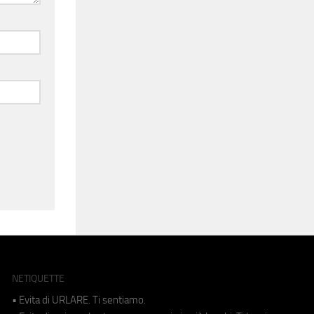
NETIQUETTE
• Evita di URLARE. Ti sentiamo.