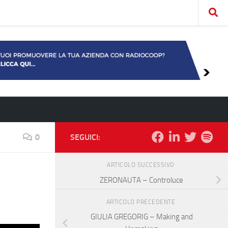
0
SEGUICI:
ARTICOLO SUCCESSIVO
ZERONAUTA – Controluce
ARTICOLO PRECEDENTE
GIULIA GREGORIG – Making and