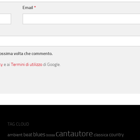
Email
*
prossima volta che commento.
cy
e ai
Termini di utilizzo
di Google.
TAG CLOUD
cantautore
blues
beat
country
ambient
classica
bossa