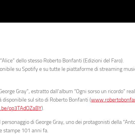
Alice” dello stesso Roberto Bonfanti (Edizioni del Faro).
ponibile su Spotify e su tutte le piattaforme di streaming musi
eorge Gray”
, estratto dall’album
“Ogni sorso un ricordo”
real
à disponibile sul sito di
Roberto Bonfanti
(
www.robertobonfa
tu.be/op3TAdOZaBY
).
l personaggio di George Gray, uno dei protagonisti della
“Anto
lle stampe 101 anni fa.