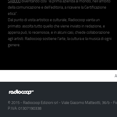
SA8000
diventando così "la prima azienda al mondo, nell'ambito
della comunicazione e dell'editoria, a ricevere la Certificazione
etica".
Dal punto di vista artistico e culturale, Radiocoop vanta un
primato: ascolta tutto quello che viene inviato in redazione, e
appena può, lo recensisce, e in alcuni casi, chiede collaborazione
agli artisti. Radiocoop sostiene l'arte, la cultura e la musica di ogni
genere.
A
© 2015 - Radiocoop Edizioni srl - Viale Giacomo Matteotti, 36/b - Fi
P.IVA: 01307190338