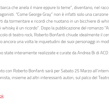
a barca che anela il mare eppure lo teme”, diventano, nel racc
tagonisti.
“Come George Gray”
non è infatti solo una canzon
ti da tormentare e ricordi che nuotano in un bicchiere di whi
i whisky è un ricordo”
. Dopo la pubblicazione del romanzo
“Al
colo di teatro rock,
Roberto Bonfanti
chiude idealmente il ce
do ancora una volta le inquietudini dei suoi personaggi in mod
o state interamente realizzate e curate da
Andrea Bi
di
ACD
ento con
Roberto Bonfanti
sarà per Sabato 25 Marzo all’inter
nista, insieme ad altri interessanti autori, sul palco del Teatr
ok