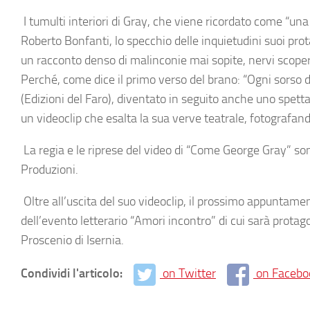
I tumulti interiori di Gray, che viene ricordato come “un
Roberto Bonfanti
, lo specchio delle inquietudini suoi pro
un racconto denso di malinconie mai sopite, nervi scoper
Perché, come dice il primo verso del brano:
“Ogni sorso d
(Edizioni del Faro), diventato in seguito anche uno spetta
un videoclip che esalta la sua verve teatrale, fotografan
La regia e le riprese del video di
“Come George Gray”
son
Produzioni
.
Oltre all’uscita del suo videoclip, il prossimo appuntam
dell’evento letterario
“Amori incontro”
di cui sarà protago
Proscenio di Isernia.
Condividi l'articolo:
on Twitter
on Facebo