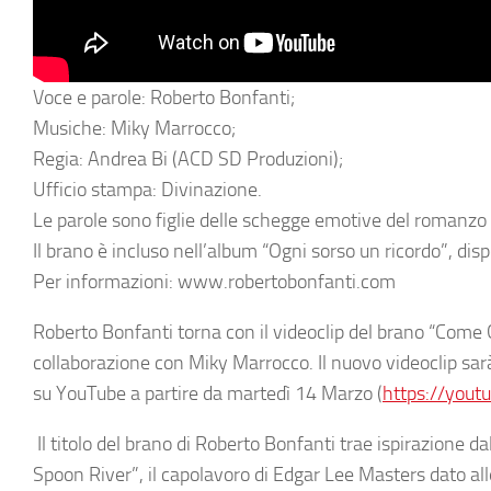
Voce e parole: Roberto Bonfanti;
Musiche: Miky Marrocco;
Regia: Andrea Bi (ACD SD Produzioni);
Ufficio stampa: Divinazione.
Le parole sono figlie delle schegge emotive del romanzo “
Il brano è incluso nell’album “Ogni sorso un ricordo”, dis
Per informazioni: www.robertobonfanti.com
Roberto Bonfanti
torna con il videoclip del brano
“Come G
collaborazione con
Miky Marrocco
. Il nuovo videoclip sar
su YouTube a partire da martedì 14 Marzo (
https://you
Il titolo del brano di
Roberto Bonfanti
trae ispirazione da
Spoon River”
, il capolavoro di Edgar Lee Masters dato a