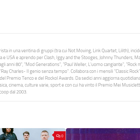
ista in una ventina di gruppi (tra cui Not Moving, Link Quartet, Lilith), inc
uropa e USA e aprendo per Clash, Iggy and the Stooges, Johnny Thunders, 
o dagli anni 80", "Mod Generations", "Paul Weller, L’uomo cangiante", "Rock n
Ray Charles- Il genio senza tempo". Collabora con i mensili “Classic Rock”,
urati del Premio Tenco e del Rockol Awards. Da sedici anni aggiorna quotidia
a, cinema, culture varie, sport e con cui ha vinto il Premio Mei Musiclett
ocoop dal 2003.
0