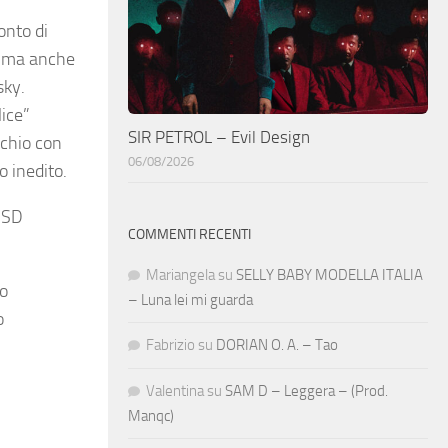
onto di
e ma anche
sky.
ice”
SIR PETROL – Evil Design
rchio con
06/08/2026
o inedito.
 SD
COMMENTI RECENTI
Mariangela
su
SELLY BABY MODELLA ITALIA
no
– Luna lei mi guarda
o
Fabrizio
su
DORIAN O. A. – Tao
Valentina
su
SAM D – Leggera – (Prod.
Manqc)