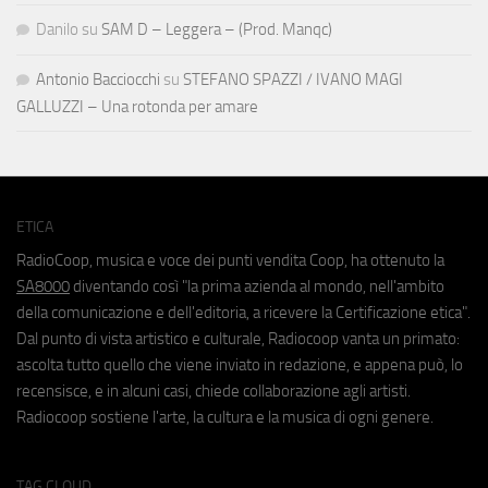
Danilo
su
SAM D – Leggera – (Prod. Manqc)
Antonio Bacciocchi
su
STEFANO SPAZZI / IVANO MAGI
GALLUZZI – Una rotonda per amare
ETICA
RadioCoop, musica e voce dei punti vendita Coop, ha ottenuto la
SA8000
diventando così "la prima azienda al mondo, nell'ambito
della comunicazione e dell'editoria, a ricevere la Certificazione etica".
Dal punto di vista artistico e culturale, Radiocoop vanta un primato:
ascolta tutto quello che viene inviato in redazione, e appena può, lo
recensisce, e in alcuni casi, chiede collaborazione agli artisti.
Radiocoop sostiene l'arte, la cultura e la musica di ogni genere.
TAG CLOUD