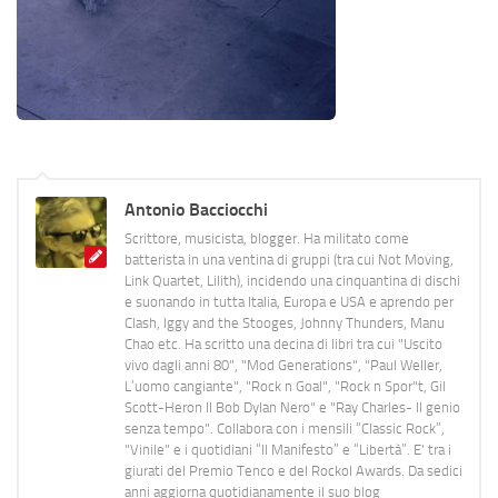
Antonio Bacciocchi
Scrittore, musicista, blogger. Ha militato come
batterista in una ventina di gruppi (tra cui Not Moving,
Link Quartet, Lilith), incidendo una cinquantina di dischi
e suonando in tutta Italia, Europa e USA e aprendo per
Clash, Iggy and the Stooges, Johnny Thunders, Manu
Chao etc. Ha scritto una decina di libri tra cui "Uscito
vivo dagli anni 80", "Mod Generations", "Paul Weller,
L’uomo cangiante", "Rock n Goal", "Rock n Spor"t, Gil
Scott-Heron Il Bob Dylan Nero" e "Ray Charles- Il genio
senza tempo". Collabora con i mensili “Classic Rock”,
"Vinile" e i quotidiani “Il Manifesto” e “Libertà”. E' tra i
giurati del Premio Tenco e del Rockol Awards. Da sedici
anni aggiorna quotidianamente il suo blog