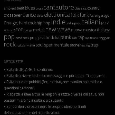
cantautore
blues
beat
country
ambient
classica
bossa
elettronica
dance
folk
funk
crossover
garage
fusion
disco
indie
italiani
jazz
hip hop
Grunge;
hard rock
indie pop
new wave
metal;
nuova musica italiana
laPOP
lounge
kimura
pop
punk
rap
psichedelia
reggae
prog
post rock
r&b
rap italiano
rock
soul
sperimentale
trap
stoner
ska
swing
rockabilly
NETIQUETTE
• Evita di URLARE. Ti sentiamo.
• Evita di scrivere lo stesso messaggio in più luoghi. Ti leggiamo.
• Evita in luoghi pubblici (forum, chat, community) polemiche e
questioni personali.
• Rispetta le idee altrui, le religioni e razze diverse dalla tua, non
bestemmiare né insultare altri utenti.
• Sentiti libero di esprimere le proprie idee, nei limiti
dell'educazione e del rispetto altrui.