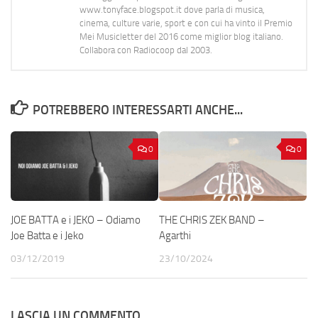
www.tonyface.blogspot.it dove parla di musica,
cinema, culture varie, sport e con cui ha vinto il Premio
Mei Musicletter del 2016 come miglior blog italiano.
Collabora con Radiocoop dal 2003.
POTREBBERO INTERESSARTI ANCHE...
0
0
JOE BATTA e i JEKO – Odiamo
THE CHRIS ZEK BAND –
Joe Batta e i Jeko
Agarthi
03/12/2019
23/10/2024
LASCIA UN COMMENTO