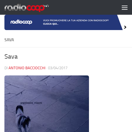
Salta al contenuto
SAVA
Sava
DI
ANTONIO BACCIOCCHI
·
03/04/2017