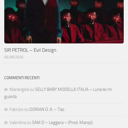
SIR PETROL – Evil Design
06/08/2026
COMMENTI RECENTI
Mariangela
su
SELLY BABY MODELLA ITALIA – Luna lei mi
guarda
Fabrizio
su
DORIAN O. A. – Tao
Valentina
su
SAM D – Leggera – (Prod. Manqc)