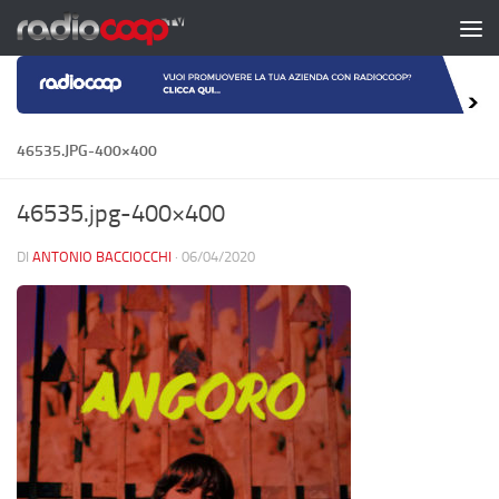
Salta al contenuto
46535.JPG-400×400
46535.jpg-400×400
DI
ANTONIO BACCIOCCHI
·
06/04/2020