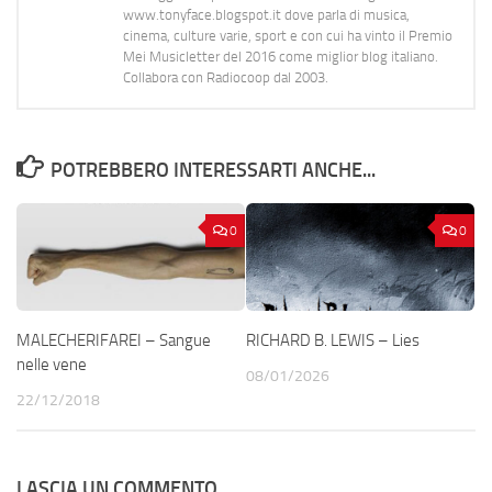
www.tonyface.blogspot.it dove parla di musica,
cinema, culture varie, sport e con cui ha vinto il Premio
Mei Musicletter del 2016 come miglior blog italiano.
Collabora con Radiocoop dal 2003.
POTREBBERO INTERESSARTI ANCHE...
0
0
MALECHERIFAREI – Sangue
RICHARD B. LEWIS – Lies
nelle vene
08/01/2026
22/12/2018
LASCIA UN COMMENTO