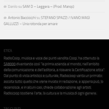
Danilo
su
SAM D – Leggera – (Prod. Manqc)
Antonio Bacciocchi
su
STEFANO SPAZZI / IVANO MAGI
GALLUZZI – Una rotonda per amare
ETICA
RadioCoop, musica e voce dei punti vendita Coop, ha ottenuto la
SA8000
diventando così "la prima azienda al mondo, nell'ambito
della comunicazione e dell'editoria, a ricevere la Certificazione etica".
Dal punto di vista artistico e culturale, Radiocoop vanta un primato:
ascolta tutto quello che viene inviato in redazione, e appena può, lo
recensisce, e in alcuni casi, chiede collaborazione agli artisti.
Radiocoop sostiene l'arte, la cultura e la musica di ogni genere.
TAG CLOUD