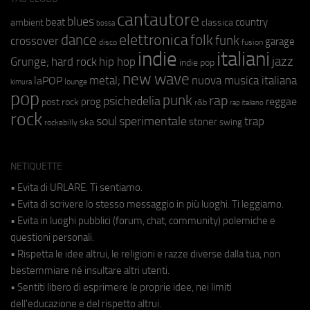
cantautore
blues
beat
country
ambient
classica
bossa
elettronica
dance
folk
funk
crossover
garage
fusion
disco
indie
italiani
jazz
hip hop
Grunge;
hard rock
indie pop
new wave
metal;
nuova musica italiana
laPOP
lounge
kimura
pop
punk
rap
psichedelia
reggae
prog
post rock
r&b
rap italiano
rock
soul
sperimentale
trap
stoner
ska
swing
rockabilly
NETIQUETTE
• Evita di URLARE. Ti sentiamo.
• Evita di scrivere lo stesso messaggio in più luoghi. Ti leggiamo.
• Evita in luoghi pubblici (forum, chat, community) polemiche e
questioni personali.
• Rispetta le idee altrui, le religioni e razze diverse dalla tua, non
bestemmiare né insultare altri utenti.
• Sentiti libero di esprimere le proprie idee, nei limiti
dell'educazione e del rispetto altrui.