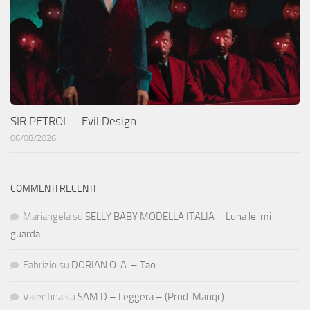
SIR PETROL – Evil Design
06/08/2026
COMMENTI RECENTI
Mariangela
su
SELLY BABY MODELLA ITALIA – Luna lei mi
guarda
Fabrizio
su
DORIAN O. A. – Tao
Valentina
su
SAM D – Leggera – (Prod. Manqc)