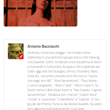
Antonio Bacciocchi
Scrittore, musicista, blogger. Ha militato come
batterista in una ventina di gruppi (tra cui Not Moving,
Link Quartet, Lilith), incidendo una cinquantina di dischi
e suonando in tutta Italia, Europa e USA e aprendo per
Clash, Iggy and the Stooges, Johnny Thunders, Manu
Chao etc. Ha scritto una decina di libri tra cui "Uscito
vivo dagli anni 80", "Mod Generations", "Paul Weller,
L’uomo cangiante", "Rock n Goal", "Rock n Spor"t, Gil
Scott-Heron Il Bob Dylan Nero" e "Ray Charles- Il genio
senza tempo". Collabora con i mensili “Classic Rock”,
"Vinile" e i quotidiani “Il Manifesto” e “Libertà”. E' tra i
giurati del Premio Tenco e del Rockol Awards. Da sedici
anni aggiorna quotidianamente il suo blog