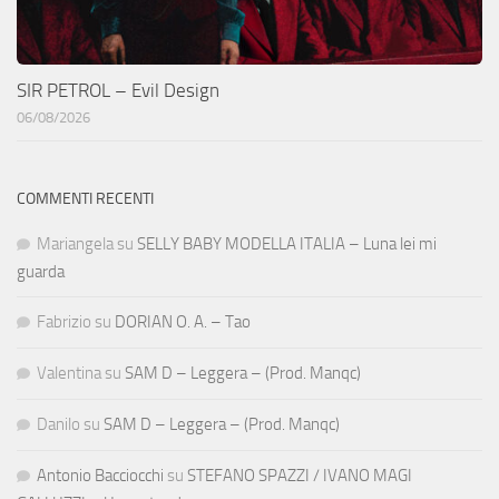
SIR PETROL – Evil Design
06/08/2026
COMMENTI RECENTI
Mariangela
su
SELLY BABY MODELLA ITALIA – Luna lei mi
guarda
Fabrizio
su
DORIAN O. A. – Tao
Valentina
su
SAM D – Leggera – (Prod. Manqc)
Danilo
su
SAM D – Leggera – (Prod. Manqc)
Antonio Bacciocchi
su
STEFANO SPAZZI / IVANO MAGI