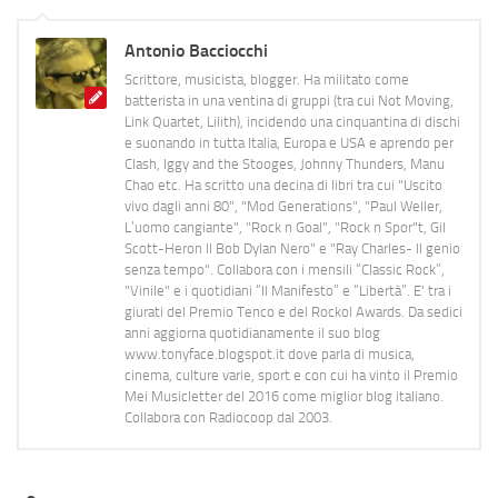
Antonio Bacciocchi
Scrittore, musicista, blogger. Ha militato come
batterista in una ventina di gruppi (tra cui Not Moving,
Link Quartet, Lilith), incidendo una cinquantina di dischi
e suonando in tutta Italia, Europa e USA e aprendo per
Clash, Iggy and the Stooges, Johnny Thunders, Manu
Chao etc. Ha scritto una decina di libri tra cui "Uscito
vivo dagli anni 80", "Mod Generations", "Paul Weller,
L’uomo cangiante", "Rock n Goal", "Rock n Spor"t, Gil
Scott-Heron Il Bob Dylan Nero" e "Ray Charles- Il genio
senza tempo". Collabora con i mensili “Classic Rock”,
"Vinile" e i quotidiani “Il Manifesto” e “Libertà”. E' tra i
giurati del Premio Tenco e del Rockol Awards. Da sedici
anni aggiorna quotidianamente il suo blog
www.tonyface.blogspot.it dove parla di musica,
cinema, culture varie, sport e con cui ha vinto il Premio
Mei Musicletter del 2016 come miglior blog italiano.
Collabora con Radiocoop dal 2003.