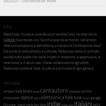
GALLUZZI – Una rotonda per amare
ETICA
RadioCoop, musica e voce dei punti vendita Coop, ha ottenuto la
SA8000
diventando così "la prima azienda al mondo, nell'ambito
della comunicazione e dell'editoria, a ricevere la Certificazione etica".
Dal punto di vista artistico e culturale, Radiocoop vanta un primato:
ascolta tutto quello che viene inviato in redazione, e appena può, lo
recensisce, e in alcuni casi, chiede collaborazione agli artisti.
Radiocoop sostiene l'arte, la cultura e la musica di ogni genere.
TAG CLOUD
cantautore
blues
beat
country
ambient
classica
bossa
elettronica
dance
folk
funk
crossover
garage
fusion
disco
indie
italiani
jazz
hip hop
Grunge;
hard rock
indie pop