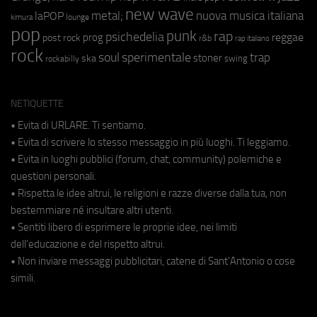
new wave
metal;
nuova musica italiana
laPOP
lounge
kimura
pop
punk
rap
psichedelia
reggae
prog
post rock
r&b
rap italiano
rock
soul
sperimentale
trap
stoner
ska
swing
rockabilly
NETIQUETTE
• Evita di URLARE. Ti sentiamo.
• Evita di scrivere lo stesso messaggio in più luoghi. Ti leggiamo.
• Evita in luoghi pubblici (forum, chat, community) polemiche e
questioni personali.
• Rispetta le idee altrui, le religioni e razze diverse dalla tua, non
bestemmiare né insultare altri utenti.
• Sentiti libero di esprimere le proprie idee, nei limiti
dell'educazione e del rispetto altrui.
• Non inviare messaggi pubblicitari, catene di Sant'Antonio o cose
simili.