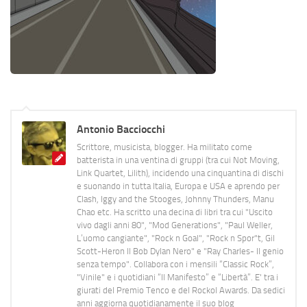
Antonio Bacciocchi
Scrittore, musicista, blogger. Ha militato come
batterista in una ventina di gruppi (tra cui Not Moving,
Link Quartet, Lilith), incidendo una cinquantina di dischi
e suonando in tutta Italia, Europa e USA e aprendo per
Clash, Iggy and the Stooges, Johnny Thunders, Manu
Chao etc. Ha scritto una decina di libri tra cui "Uscito
vivo dagli anni 80", "Mod Generations", "Paul Weller,
L’uomo cangiante", "Rock n Goal", "Rock n Spor"t, Gil
Scott-Heron Il Bob Dylan Nero" e "Ray Charles- Il genio
senza tempo". Collabora con i mensili “Classic Rock”,
"Vinile" e i quotidiani “Il Manifesto” e “Libertà”. E' tra i
giurati del Premio Tenco e del Rockol Awards. Da sedici
anni aggiorna quotidianamente il suo blog