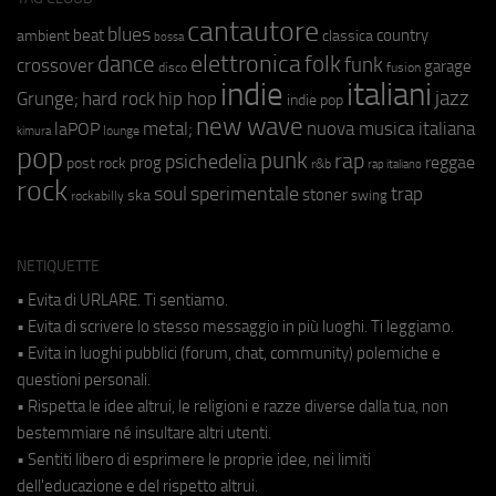
cantautore
blues
beat
country
ambient
classica
bossa
elettronica
dance
folk
funk
crossover
garage
fusion
disco
indie
italiani
jazz
hip hop
Grunge;
hard rock
indie pop
new wave
metal;
nuova musica italiana
laPOP
lounge
kimura
pop
punk
rap
psichedelia
reggae
prog
post rock
r&b
rap italiano
rock
soul
sperimentale
trap
stoner
ska
swing
rockabilly
NETIQUETTE
• Evita di URLARE. Ti sentiamo.
• Evita di scrivere lo stesso messaggio in più luoghi. Ti leggiamo.
• Evita in luoghi pubblici (forum, chat, community) polemiche e
questioni personali.
• Rispetta le idee altrui, le religioni e razze diverse dalla tua, non
bestemmiare né insultare altri utenti.
• Sentiti libero di esprimere le proprie idee, nei limiti
dell'educazione e del rispetto altrui.