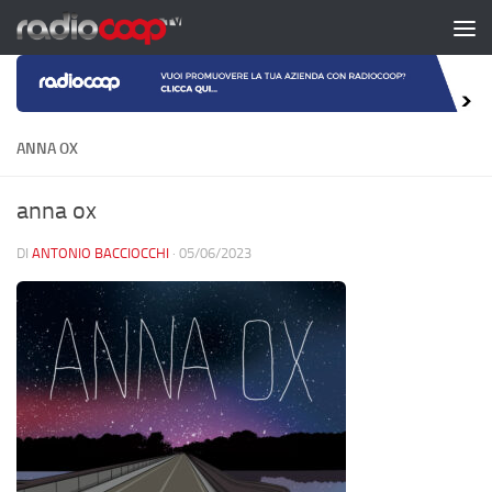
Salta al contenuto
ANNA OX
anna ox
DI
ANTONIO BACCIOCCHI
·
05/06/2023