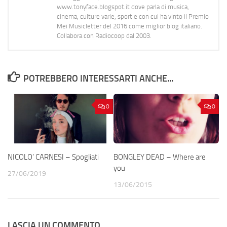
www.tonyface.blogspot.it dove parla di musica,
cinema, culture varie, sport e con cui ha vinto il Premio
Mei Musicletter del 2016 come miglior blog italiano.
Collabora con Radiocoop dal 2003.
POTREBBERO INTERESSARTI ANCHE...
0
0
NICOLO’ CARNESI – Spogliati
BONGLEY DEAD – Where are
you
27/06/2019
13/06/2015
LASCIA UN COMMENTO