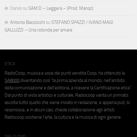
Danilo
su
SAM D – Leggera – (Prod. Manqc)
Antonio Bacciocchi
su
STEFANO SPAZZI / IVANO MAGI
GALLUZZI – Una rotonda per amare
ETICA
RadioCoop, musica e voce dei punti vendita Coop, ha ottenuto la
SA8000
diventando così "la prima azienda al mondo, nell'ambito
della comunicazione e dell'editoria, a ricevere la Certificazione etica".
Dal punto di vista artistico e culturale, Radiocoop vanta un primato:
ascolta tutto quello che viene inviato in redazione, e appena può, lo
recensisce, e in alcuni casi, chiede collaborazione agli artisti.
Radiocoop sostiene l'arte, la cultura e la musica di ogni genere.
TAG CLOUD