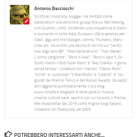
Antonio Bacciocchi
Scrittore, musicista, blogger. Ha militato come
batterista in una ventina di gruppi (tra cui Not Moving,
Link Quartet, Lilith), incidendo una cinquantina di dischi
e suonando in tutta Italia, Europa e USA e aprendo per
Clash, Iggy and the Stooges, Johnny Thunders, Manu
Chao etc. Ha scritto una decina di libri tra cui "Uscito
vivo dagli anni 80", "Mod Generations", "Paul Weller,
L’uomo cangiante", "Rock n Goal", "Rock n Spor"t, Gil
Scott-Heron Il Bob Dylan Nero" e "Ray Charles- Il genio
senza tempo". Collabora con i mensili “Classic Rock”,
"Vinile" e i quotidiani “Il Manifesto” e “Libertà”. E' tra i
giurati del Premio Tenco e del Rockol Awards. Da sedici
anni aggiorna quotidianamente il suo blog
www.tonyface.blogspot.it dove parla di musica,
cinema, culture varie, sport e con cui ha vinto il Premio
Mei Musicletter del 2016 come miglior blog italiano.
Collabora con Radiocoop dal 2003.
POTREBBERO INTERESSARTI ANCHE...