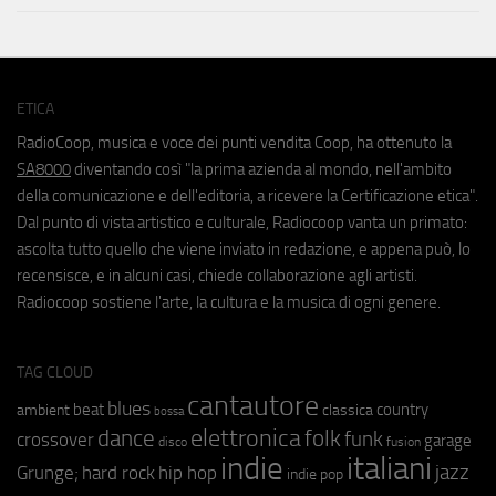
ETICA
RadioCoop, musica e voce dei punti vendita Coop, ha ottenuto la
SA8000
diventando così "la prima azienda al mondo, nell'ambito
della comunicazione e dell'editoria, a ricevere la Certificazione etica".
Dal punto di vista artistico e culturale, Radiocoop vanta un primato:
ascolta tutto quello che viene inviato in redazione, e appena può, lo
recensisce, e in alcuni casi, chiede collaborazione agli artisti.
Radiocoop sostiene l'arte, la cultura e la musica di ogni genere.
TAG CLOUD
cantautore
blues
beat
country
ambient
classica
bossa
elettronica
dance
folk
funk
crossover
garage
fusion
disco
indie
italiani
jazz
hip hop
Grunge;
hard rock
indie pop