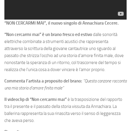
“NON CERCARMI MAI”, il nuovo singolo di Annachiara Cecere.
“Non cercarmi mai” è un brano fresco ed estivo
dalle sonorità
elettriche combinate a strumenti acustici che rappresenta
attraverso la scrittura della giovane cantautrice uno sguardo al
passato che strizza l’occhio ad una storia d’amore finita male, dove
nonostante la speranza di un ritorno, col trascorrere del tempo si
realizza che l’unica cosa a dover vincere è l’amor proprio.
Commenta l’artista a proposito del brano:
“Questa canzone racconta
una mia storia d’amore finita male”
Il videoclip di “Non cercarmi mai”
è la trasposizione del rapporto
tra il presente e il passato della storia vissuta da Annachiara. La
ballerina rappresenta la sua rinascita verso il senso di leggerezza
che aveva perso.