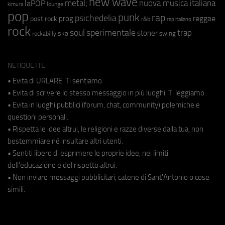
new wave
metal;
nuova musica italiana
laPOP
lounge
kimura
pop
punk
rap
psichedelia
reggae
prog
post rock
r&b
rap italiano
rock
soul
sperimentale
trap
stoner
ska
swing
rockabilly
NETIQUETTE
• Evita di URLARE. Ti sentiamo.
• Evita di scrivere lo stesso messaggio in più luoghi. Ti leggiamo.
• Evita in luoghi pubblici (forum, chat, community) polemiche e
questioni personali.
• Rispetta le idee altrui, le religioni e razze diverse dalla tua, non
bestemmiare né insultare altri utenti.
• Sentiti libero di esprimere le proprie idee, nei limiti
dell'educazione e del rispetto altrui.
• Non inviare messaggi pubblicitari, catene di Sant'Antonio o cose
simili.