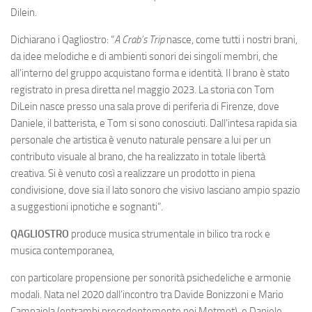
Dilein.
Dichiarano i Qagliostro: “
A Crab’s Trip
nasce, come tutti i nostri brani,
da idee melodiche e di ambienti sonori dei singoli membri, che
all’interno del gruppo acquistano forma e identità. Il brano è stato
registrato in presa diretta nel maggio 2023. La storia con Tom
DiLein nasce presso una sala prove di periferia di Firenze, dove
Daniele, il batterista, e Tom si sono conosciuti. Dall’intesa rapida sia
personale che artistica è venuto naturale pensare a lui per un
contributo visuale al brano, che ha realizzato in totale libertà
creativa. Si è venuto così a realizzare un prodotto in piena
condivisione, dove sia il lato sonoro che visivo lasciano ampio spazio
a suggestioni ipnotiche e sognanti”.
QAGLIOSTRO
produce musica strumentale in bilico tra rock e
musica contemporanea,
con particolare propensione per sonorità psichedeliche e armonie
modali. Nata nel 2020 dall’incontro tra Davide Bonizzoni e Mario
Campajola (entrambi precedentemente nei Motmot), e Daniele