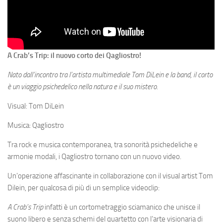
A Crab’s Trip: il nuovo corto dei Qagliostro!
Nato dall’incontro tra l’artista multimediale Tom DiLein e la band, il corto
è un viaggio psichedelico nella natura e il suo mistero.
Visual: Tom DiLein
Musica: Qagliostro
Tra rock e musica contemporanea, tra sonorità psichedeliche e
armonie modali, i Qagliostro tornano con un nuovo video.
Un’operazione affascinante in collaborazione con il visual artist Tom
Dilein, per qualcosa di più di un semplice videoclip:
A Crab’s Trip
infatti è un cortometraggio sciamanico che unisce il
suono libero e senza schemi del quartetto con l’arte visionaria di