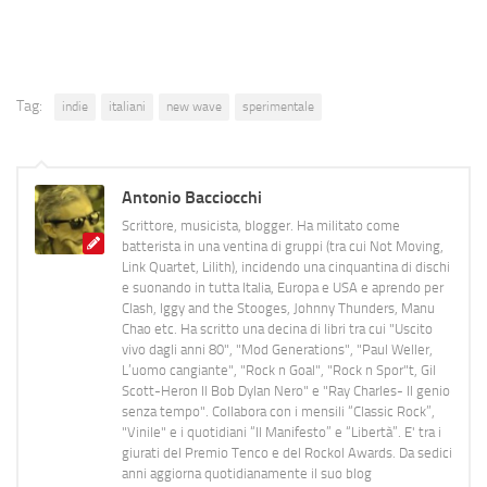
Tag:
indie
italiani
new wave
sperimentale
Antonio Bacciocchi
Scrittore, musicista, blogger. Ha militato come
batterista in una ventina di gruppi (tra cui Not Moving,
Link Quartet, Lilith), incidendo una cinquantina di dischi
e suonando in tutta Italia, Europa e USA e aprendo per
Clash, Iggy and the Stooges, Johnny Thunders, Manu
Chao etc. Ha scritto una decina di libri tra cui "Uscito
vivo dagli anni 80", "Mod Generations", "Paul Weller,
L’uomo cangiante", "Rock n Goal", "Rock n Spor"t, Gil
Scott-Heron Il Bob Dylan Nero" e "Ray Charles- Il genio
senza tempo". Collabora con i mensili “Classic Rock”,
"Vinile" e i quotidiani “Il Manifesto” e “Libertà”. E' tra i
giurati del Premio Tenco e del Rockol Awards. Da sedici
anni aggiorna quotidianamente il suo blog