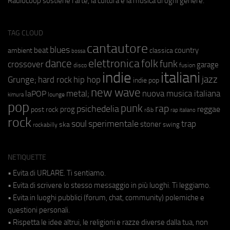
Radiocoop sostiene l'arte, la cultura e la musica di ogni genere.
TAG CLOUD
cantautore
blues
beat
country
ambient
classica
bossa
elettronica
dance
folk
funk
crossover
garage
fusion
disco
indie
italiani
jazz
hip hop
Grunge;
hard rock
indie pop
new wave
metal;
nuova musica italiana
laPOP
lounge
kimura
pop
punk
rap
psichedelia
reggae
prog
post rock
r&b
rap italiano
rock
soul
sperimentale
trap
stoner
ska
swing
rockabilly
NETIQUETTE
• Evita di URLARE. Ti sentiamo.
• Evita di scrivere lo stesso messaggio in più luoghi. Ti leggiamo.
• Evita in luoghi pubblici (forum, chat, community) polemiche e
questioni personali.
• Rispetta le idee altrui, le religioni e razze diverse dalla tua, non