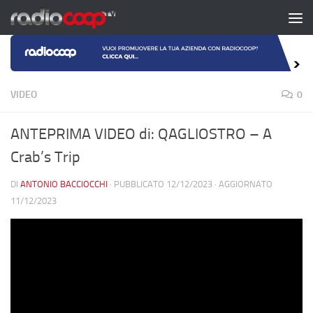
Salta al contenuto
VIDEO
0
ANTEPRIMA VIDEO di: QAGLIOSTRO – A
Crab’s Trip
DI
ANTONIO BACCIOCCHI
· PUBBLICATO
12/12/2023
· AGGIORNATO
11/12/2023