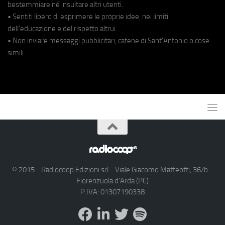
bestemmiare né insultare altri utenti.
• Sentiti libero di esprimere le proprie idee, nei limiti
dell'educazione e del rispetto altrui.
• Non inviare messaggi pubblicitari, catene di Sant'Antonio o cose
simili.
© 2015 - Radiocoop Edizioni srl - Viale Giacomo Matteotti, 36/b -
Fiorenzuola d'Arda (PC)
P.IVA: 01307190338