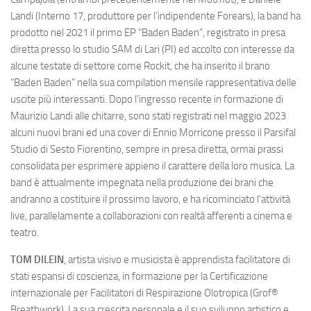
Landi (Interno 17, produttore per l’indipendente Forears), la band ha
prodotto nel 2021 il primo EP “Baden Baden”, registrato in presa
diretta presso lo studio SAM di Lari (PI) ed accolto con interesse da
alcune testate di settore come Rockit, che ha inserito il brano
“Baden Baden” nella sua compilation mensile rappresentativa delle
uscite più interessanti. Dopo l’ingresso recente in formazione di
Maurizio Landi alle chitarre, sono stati registrati nel maggio 2023
alcuni nuovi brani ed una cover di Ennio Morricone presso il Parsifal
Studio di Sesto Fiorentino, sempre in presa diretta, ormai prassi
consolidata per esprimere appieno il carattere della loro musica. La
band è attualmente impegnata nella produzione dei brani che
andranno a costituire il prossimo lavoro, e ha ricominciato l’attività
live, parallelamente a collaborazioni con realtà afferenti a cinema e
teatro.
TOM DILEIN
, artista visivo e musicista è apprendista facilitatore di
stati espansi di coscienza, in formazione per la Certificazione
internazionale per Facilitatori di Respirazione Olotropica (Grof®
Breathwork). La sua crescita personale e il suo sviluppo artistico e