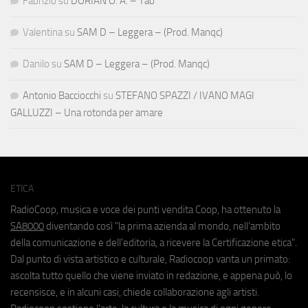
Fabrizio
su
DORIAN O. A. – Tao
Valentina
su
SAM D – Leggera – (Prod. Manqc)
Danilo
su
SAM D – Leggera – (Prod. Manqc)
Antonio Bacciocchi
su
STEFANO SPAZZI / IVANO MAGI
GALLUZZI – Una rotonda per amare
ETICA
RadioCoop, musica e voce dei punti vendita Coop, ha ottenuto la
SA8000
diventando così "la prima azienda al mondo, nell'ambito
della comunicazione e dell'editoria, a ricevere la Certificazione etica".
Dal punto di vista artistico e culturale, Radiocoop vanta un primato:
ascolta tutto quello che viene inviato in redazione, e appena può, lo
recensisce, e in alcuni casi, chiede collaborazione agli artisti.