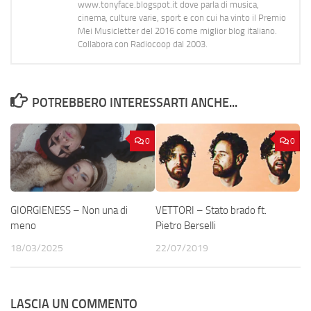
www.tonyface.blogspot.it dove parla di musica,
cinema, culture varie, sport e con cui ha vinto il Premio
Mei Musicletter del 2016 come miglior blog italiano.
Collabora con Radiocoop dal 2003.
POTREBBERO INTERESSARTI ANCHE...
0
0
GIORGIENESS – Non una di
VETTORI – Stato brado ft.
meno
Pietro Berselli
18/03/2025
22/07/2019
LASCIA UN COMMENTO