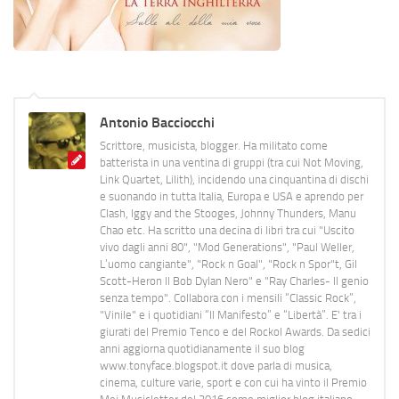
Antonio Bacciocchi
Scrittore, musicista, blogger. Ha militato come
batterista in una ventina di gruppi (tra cui Not Moving,
Link Quartet, Lilith), incidendo una cinquantina di dischi
e suonando in tutta Italia, Europa e USA e aprendo per
Clash, Iggy and the Stooges, Johnny Thunders, Manu
Chao etc. Ha scritto una decina di libri tra cui "Uscito
vivo dagli anni 80", "Mod Generations", "Paul Weller,
L’uomo cangiante", "Rock n Goal", "Rock n Spor"t, Gil
Scott-Heron Il Bob Dylan Nero" e "Ray Charles- Il genio
senza tempo". Collabora con i mensili “Classic Rock”,
"Vinile" e i quotidiani “Il Manifesto” e “Libertà”. E' tra i
giurati del Premio Tenco e del Rockol Awards. Da sedici
anni aggiorna quotidianamente il suo blog
www.tonyface.blogspot.it dove parla di musica,
cinema, culture varie, sport e con cui ha vinto il Premio