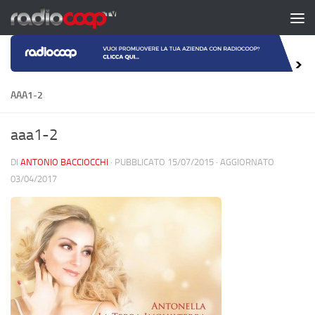
Salta al contenuto
AAA1-2
aaa1-2
DI
ANTONIO BACCIOCCHI
· PUBBLICATO
15/07/2015
· AGGIORNATO
03/04/2017