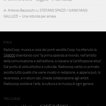
Antonio Bacciocchi
su
STEFANO SPAZZI / IVANO MAGI
GALLUZZI – Una rotonda per amare
ETICA
RadioCoop, musica e voce dei punti vendita Coop, ha ottenuto la
SA8000
diventando così "la prima azienda al mondo, nell'ambito
della comunicazione e dell'editoria, a ricevere la Certificazione etica".
Dal punto di vista artistico e culturale, Radiocoop vanta un primato:
ascolta tutto quello che viene inviato in redazione, e appena può, lo
recensisce, e in alcuni casi, chiede collaborazione agli artisti.
Radiocoop sostiene l'arte, la cultura e la musica di ogni genere.
TAG CLOUD
cantautore