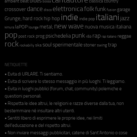
blues
beat
country
ambient
classica
bossa
elettronica
dance
folk
funk
crossover
garage
fusion
disco
indie
italiani
jazz
hip hop
Grunge;
hard rock
indie pop
new wave
metal;
nuova musica italiana
laPOP
lounge
kimura
pop
punk
rap
psichedelia
reggae
prog
post rock
r&b
rap italiano
rock
soul
sperimentale
trap
stoner
ska
swing
rockabilly
NETIQUETTE
• Evita di URLARE. Ti sentiamo.
• Evita di scrivere lo stesso messaggio in più luoghi. Ti leggiamo.
• Evita in luoghi pubblici (forum, chat, community) polemiche e
questioni personali.
• Rispetta le idee altrui, le religioni e razze diverse dalla tua, non
bestemmiare né insultare altri utenti.
• Sentiti libero di esprimere le proprie idee, nei limiti
dell'educazione e del rispetto altrui.
• Non inviare messaggi pubblicitari, catene di Sant'Antonio o cose