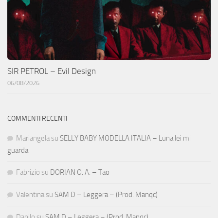
SIR PETROL – Evil Design
06/08/2026
COMMENTI RECENTI
Mariangela
su
SELLY BABY MODELLA ITALIA – Luna lei mi
guarda
Fabrizio
su
DORIAN O. A. – Tao
Valentina
su
SAM D – Leggera – (Prod. Manqc)
Danilo
su
SAM D – Leggera – (Prod. Manqc)