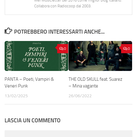
Mei Musicletter del 2016 come miglior blog italiano.
Collabora con Radiocoop dal 2003.
POTREBBERO INTERESSARTI ANCHE...
0
0
PANTA – Poeti, Vampiri &
THE OLD SKULL feat. Suarez
Veneri Punk
– Mina vagante
13/02/2025
26/06/2022
LASCIA UN COMMENTO