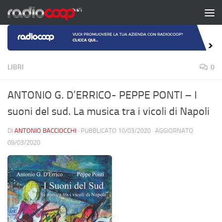
Salta al contenuto
LIBRI
0
ANTONIO G. D’ERRICO- PEPPE PONTI – I
suoni del sud. La musica tra i vicoli di Napoli
DI
ANTONIO BACCIOCCHI
· PUBBLICATO
10/03/2020
· AGGIORNATO
09/03/2020