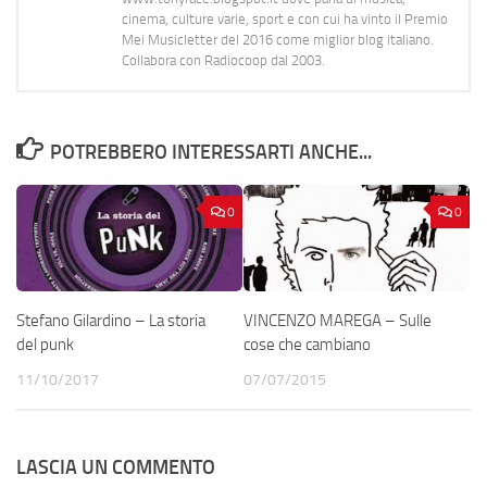
cinema, culture varie, sport e con cui ha vinto il Premio
Mei Musicletter del 2016 come miglior blog italiano.
Collabora con Radiocoop dal 2003.
POTREBBERO INTERESSARTI ANCHE...
0
0
Stefano Gilardino – La storia
VINCENZO MAREGA – Sulle
del punk
cose che cambiano
11/10/2017
07/07/2015
LASCIA UN COMMENTO