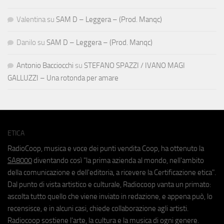
Valentina
su
SAM D – Leggera – (Prod. Manqc)
Danilo
su
SAM D – Leggera – (Prod. Manqc)
Antonio Bacciocchi
su
STEFANO SPAZZI / IVANO MAGI
GALLUZZI – Una rotonda per amare
ETICA
RadioCoop, musica e voce dei punti vendita Coop, ha ottenuto la
SA8000
diventando così "la prima azienda al mondo, nell'ambito
della comunicazione e dell'editoria, a ricevere la Certificazione etica".
Dal punto di vista artistico e culturale, Radiocoop vanta un primato:
ascolta tutto quello che viene inviato in redazione, e appena può, lo
recensisce, e in alcuni casi, chiede collaborazione agli artisti.
Radiocoop sostiene l'arte, la cultura e la musica di ogni genere.