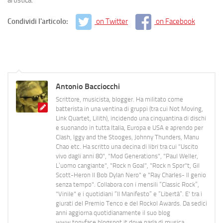
Condividi l'articolo:
on Twitter
on Facebook
Antonio Bacciocchi
Scrittore, musicista, blogger. Ha militato come
batterista in una ventina di gruppi (tra cui Not Moving,
Link Quartet, Lilith), incidendo una cinquantina di dischi
e suonando in tutta Italia, Europa e USA e aprendo per
Clash, Iggy and the Stooges, Johnny Thunders, Manu
Chao etc. Ha scritto una decina di libri tra cui "Uscito
vivo dagli anni 80", "Mod Generations", "Paul Weller,
L’uomo cangiante", "Rock n Goal", "Rock n Spor"t, Gil
Scott-Heron Il Bob Dylan Nero" e "Ray Charles- Il genio
senza tempo". Collabora con i mensili “Classic Rock”,
"Vinile" e i quotidiani “Il Manifesto” e “Libertà”. E' tra i
giurati del Premio Tenco e del Rockol Awards. Da sedici
anni aggiorna quotidianamente il suo blog
www.tonyface.blogspot.it dove parla di musica,