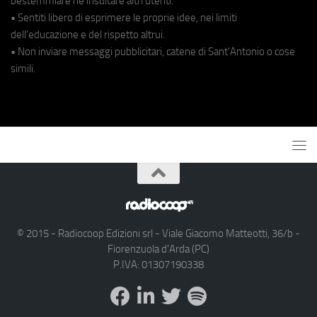
bestemmiare né insultare altri utenti.
• Sentiti libero di esprimere le proprie idee, nei limiti
dell'educazione e del rispetto altrui.
• Non inviare messaggi pubblicitari, catene di Sant'Antonio o cose
simili.
© 2015 - Radiocoop Edizioni srl - Viale Giacomo Matteotti, 36/b -
Fiorenzuola d'Arda (PC)
P.IVA: 01307190338