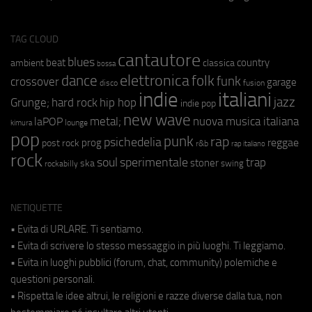
TAG CLOUD
cantautore
blues
beat
country
ambient
classica
bossa
elettronica
dance
folk
funk
crossover
garage
fusion
disco
indie
italiani
jazz
hip hop
Grunge;
hard rock
indie pop
new wave
metal;
nuova musica italiana
laPOP
lounge
kimura
pop
punk
rap
psichedelia
reggae
prog
post rock
r&b
rap italiano
rock
soul
sperimentale
trap
stoner
ska
swing
rockabilly
NETIQUETTE
• Evita di URLARE. Ti sentiamo.
• Evita di scrivere lo stesso messaggio in più luoghi. Ti leggiamo.
• Evita in luoghi pubblici (forum, chat, community) polemiche e
questioni personali.
• Rispetta le idee altrui, le religioni e razze diverse dalla tua, non