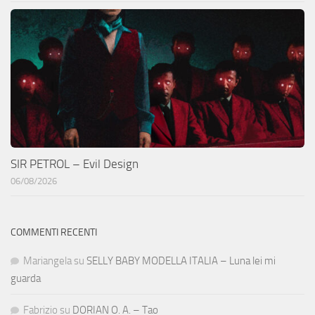
SIR PETROL – Evil Design
06/08/2026
COMMENTI RECENTI
Mariangela
su
SELLY BABY MODELLA ITALIA – Luna lei mi
guarda
Fabrizio
su
DORIAN O. A. – Tao