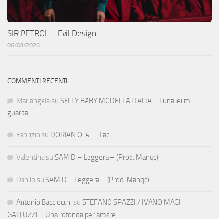
SIR PETROL – Evil Design
06/08/2026
COMMENTI RECENTI
Mariangela
su
SELLY BABY MODELLA ITALIA – Luna lei mi
guarda
Fabrizio
su
DORIAN O. A. – Tao
Valentina
su
SAM D – Leggera – (Prod. Manqc)
Danilo
su
SAM D – Leggera – (Prod. Manqc)
Antonio Bacciocchi
su
STEFANO SPAZZI / IVANO MAGI
GALLUZZI – Una rotonda per amare