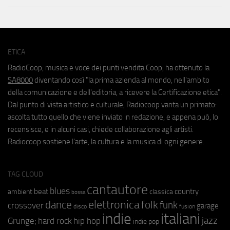
ETICA
RadioCoop, musica e voce dei punti vendita Coop, ha ottenuto la
SA8000
diventando così "la prima azienda al mondo, nell'ambito
della comunicazione e dell'editoria, a ricevere la Certificazione etica".
Dal punto di vista artistico e culturale, Radiocoop vanta un primato:
ascolta tutto quello che viene inviato in redazione, e appena può, lo
recensisce, e in alcuni casi, chiede collaborazione agli artisti.
Radiocoop sostiene l'arte, la cultura e la musica di ogni genere.
TAG CLOUD
cantautore
blues
beat
country
ambient
classica
bossa
elettronica
dance
folk
funk
crossover
garage
fusion
disco
indie
italiani
jazz
hip hop
Grunge;
hard rock
indie pop