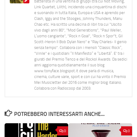
batterista in una ventina di gruppi (tra cui Not Moving,
Link Quartet, Lilith), incidendo una cinquantina di dischi
e suonando in tutta Italia, Europa e USA e aprendo per
Clash, Iggy and the Stooges, Johnny Thunders, Manu
Chao etc. Ha scritto una decina di libri tra cui "Uscito
vivo dagli anni 80", "Mod Generations", "Paul Weller,
L’uomo cangiante", "Rock n Goal", "Rock n Spor"t, Gil
Scott-Heron Il Bob Dylan Nero" e "Ray Charles- Il genio
senza tempo". Collabora con i mensili “Classic Rock”,
"Vinile" e i quotidiani “Il Manifesto” e “Libertà”. E' tra i
giurati del Premio Tenco e del Rockol Awards. Da sedici
anni aggiorna quotidianamente il suo blog
www.tonyface.blogspot.it dove parla di musica,
cinema, culture varie, sport e con cui ha vinto il Premio
Mei Musicletter del 2016 come miglior blog italiano.
Collabora con Radiocoop dal 2003.
POTREBBERO INTERESSARTI ANCHE...
0
0