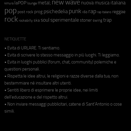
new wave
metal;
nuova musica italiana
laPOP
lounge
kimura
pop
punk
rap
psichedelia
reggae
prog
post rock
r&b
rap italiano
rock
soul
sperimentale
trap
stoner
ska
swing
rockabilly
NETIQUETTE
• Evita di URLARE. Ti sentiamo.
• Evita di scrivere lo stesso messaggio in più luoghi. Ti leggiamo.
• Evita in luoghi pubblici (forum, chat, community) polemiche e
questioni personali.
• Rispetta le idee altrui, le religioni e razze diverse dalla tua, non
bestemmiare né insultare altri utenti.
• Sentiti libero di esprimere le proprie idee, nei limiti
dell'educazione e del rispetto altrui.
• Non inviare messaggi pubblicitari, catene di Sant'Antonio o cose
simili.