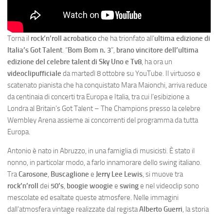
Torna il
rock’n’roll acrobatico
che ha trionfato all’
ultima edizione di
Italia’s Got Talent
. “
Bom Bom n. 3
”,
brano vincitore dell’ultima
edizione del celebre talent di Sky Uno e Tv8
, ha ora un
videoclip
ufficiale
da martedì 8 ottobre su YouTube. Il virtuoso e
scatenato pianista che ha conquistato Mara Maionchi, arriva reduce
da centinaia di concerti tra Europa e Italia, tra cui l’esibizione a
Londra al Britain’s Got Talent – The Champions presso la celebre
Wembley Arena assieme ai concorrenti del programma da tutta
Europa.
Antonio è nato in Abruzzo, in una famiglia di musicisti. È stato il
nonno, in particolar modo, a farlo innamorare dello swing italiano.
Tra
Carosone
,
Buscaglione
e
Jerry Lee Lewis
, si muove tra
rock’n’roll
dei
50’s
,
boogie
woogie
e
swing
e nel videoclip sono
mescolate ed esaltate queste atmosfere. Nelle immagini
dall’atmosfera vintage realizzate dal regista
Alberto Guerri
, la storia