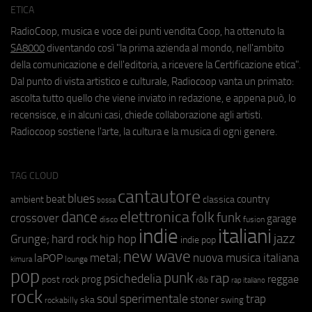
ETICA
RadioCoop, musica e voce dei punti vendita Coop, ha ottenuto la
SA8000
diventando così "la prima azienda al mondo, nell'ambito
della comunicazione e dell'editoria, a ricevere la Certificazione etica".
Dal punto di vista artistico e culturale, Radiocoop vanta un primato:
ascolta tutto quello che viene inviato in redazione, e appena può, lo
recensisce, e in alcuni casi, chiede collaborazione agli artisti.
Radiocoop sostiene l'arte, la cultura e la musica di ogni genere.
TAG CLOUD
cantautore
blues
beat
country
ambient
classica
bossa
elettronica
dance
folk
funk
crossover
garage
fusion
disco
indie
italiani
jazz
hip hop
Grunge;
hard rock
indie pop
new wave
metal;
nuova musica italiana
laPOP
lounge
kimura
pop
punk
rap
psichedelia
reggae
prog
post rock
r&b
rap italiano
rock
soul
sperimentale
trap
stoner
ska
swing
rockabilly