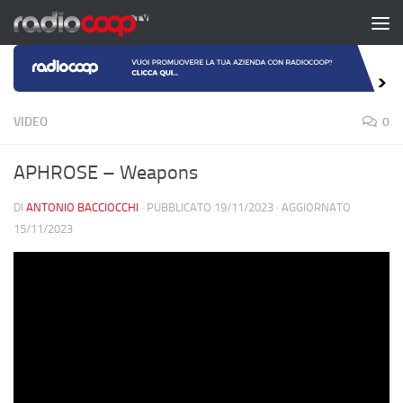
Salta al contenuto
VIDEO
0
APHROSE – Weapons
DI
ANTONIO BACCIOCCHI
· PUBBLICATO
19/11/2023
· AGGIORNATO
15/11/2023