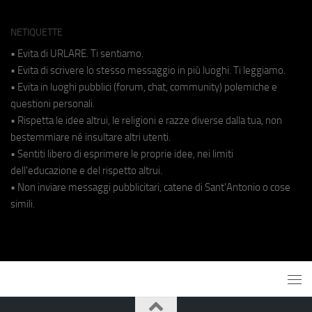
NETIQUETTE
• Evita di URLARE. Ti sentiamo.
• Evita di scrivere lo stesso messaggio in più luoghi. Ti leggiamo.
• Evita in luoghi pubblici (forum, chat, community) polemiche e
questioni personali.
• Rispetta le idee altrui, le religioni e razze diverse dalla tua, non
bestemmiare né insultare altri utenti.
• Sentiti libero di esprimere le proprie idee, nei limiti
dell'educazione e del rispetto altrui.
• Non inviare messaggi pubblicitari, catene di Sant'Antonio o cose
simili.