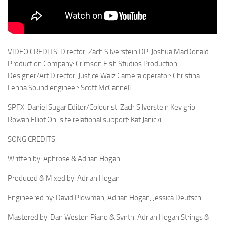
VIDEO CREDITS: Director: Zach Silverstein DP: Joshua MacDonald
Production Company: Crimson Fish Studios Production
Designer/Art Director: Justice Walz Camera operator: Christina
Lenna Sound engineer: Scott McCannell
SPFX: Daniel Sugar Editor/Colourist: Zach Silverstein Key grip:
Rowan Elliot On-site relational support: Kat Janicki
SONG CREDITS:
Written by: Aphrose & Adrian Hogan
Produced & Mixed by: Adrian Hogan
Engineered by: David Plowman, Adrian Hogan, Jessica Deutsch
Mastered by: Dan Weston Piano & Synth: Adrian Hogan Strings &