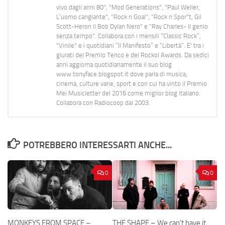
vivo dagli anni 80", "Mod Generations", "Paul Weller,
L’uomo cangiante", "Rock n Goal", "Rock n Spor"t, Gil
Scott-Heron Il Bob Dylan Nero" e "Ray Charles- Il genio
senza tempo". Collabora con i mensili “Classic Rock”,
"Vinile" e i quotidiani “Il Manifesto” e “Libertà”. E' tra i
giurati del Premio Tenco e del Rockol Awards. Da sedici
anni aggiorna quotidianamente il suo blog
www.tonyface.blogspot.it dove parla di musica,
cinema, culture varie, sport e con cui ha vinto il Premio
Mei Musicletter del 2016 come miglior blog italiano.
Collabora con Radiocoop dal 2003.
POTREBBERO INTERESSARTI ANCHE...
0
0
MONKEYS FROM SPACE –
THE SHAPE – We can’t have it