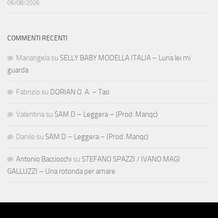
06/08/2026
COMMENTI RECENTI
Mariangela
su
SELLY BABY MODELLA ITALIA – Luna lei mi
guarda
Fabrizio
su
DORIAN O. A. – Tao
Valentina
su
SAM D – Leggera – (Prod. Manqc)
Danilo
su
SAM D – Leggera – (Prod. Manqc)
Antonio Bacciocchi
su
STEFANO SPAZZI / IVANO MAGI
GALLUZZI – Una rotonda per amare