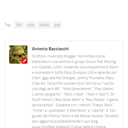
Tag:
folk
indie
italiani
pop
Antonio Bacciocchi
Scrittore, musicista, blogger. Ha militato come
batterista in una ventina di gruppi (tra cui Not Moving,
Link Quartet, Lilith), incidendo una cinquantina di dischi
e suonando in tutta Italia, Europa e USA e aprendo per
Clash, Iggy and the Stooges, Johnny Thunders, Manu
Chao etc. Ha scritto una decina di libri tra cui "Uscito
vivo dagli anni 80", "Mod Generations", "Paul Weller,
L’uomo cangiante", "Rock n Goal", "Rock n Spor"t, Gil
Scott-Heron Il Bob Dylan Nero" e "Ray Charles- Il genio
senza tempo". Collabora con i mensili “Classic Rock”,
"Vinile" e i quotidiani “Il Manifesto” e “Libertà”. E' tra i
giurati del Premio Tenco e del Rockol Awards. Da sedici
anni aggiorna quotidianamente il suo blog
www.tonyface.blogspot.it dove parla di musica,