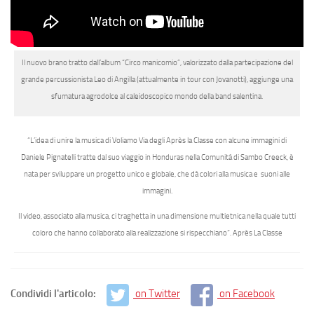
Il nuovo brano tratto dall’album “Circo manicomio”, valorizzato dalla partecipazione del
grande percussionista
Leo di Angilla
(attualmente in tour con Jovanotti), aggiunge una
sfumatura agrodolce al caleidoscopico mondo della band salentina.
“L’idea di unire la musica di Voliamo Via degli Après la Classe con alcune immagini di
Daniele Pignatelli tratte dal suo viaggio in Honduras nella Comunitá di Sambo Creeck, è
nata per sviluppare un progetto unico e globale, che dà colori alla musica e suoni alle
immagini.
Il video, associato alla musica, ci traghetta in una dimensione multietnica nella quale tutti
coloro che hanno collaborato alla realizzazione si rispecchiano
“.
Après La Classe
Condividi l'articolo:
on Twitter
on Facebook