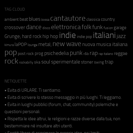
TAG CLOUD
cantautore
blues
beat
country
ambient
classica
bossa
elettronica
dance
folk
funk
crossover
garage
fusion
disco
indie
italiani
jazz
hip hop
Grunge;
hard rock
indie pop
new wave
metal;
nuova musica italiana
laPOP
lounge
kimura
pop
punk
rap
psichedelia
reggae
prog
post rock
r&b
rap italiano
rock
soul
sperimentale
trap
stoner
ska
swing
rockabilly
NETIQUETTE
• Evita di URLARE. Ti sentiamo.
• Evita di scrivere lo stesso messaggio in più luoghi. Ti leggiamo.
• Evita in luoghi pubblici (forum, chat, community) polemiche e
questioni personali.
• Rispetta le idee altrui, le religioni e razze diverse dalla tua, non
bestemmiare né insultare altri utenti.
• Sentiti libero di esprimere le proprie idee, nei limiti