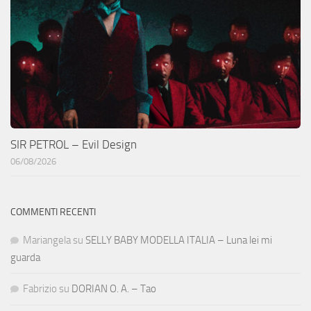
SIR PETROL – Evil Design
06/08/2026
COMMENTI RECENTI
Mariangela
su
SELLY BABY MODELLA ITALIA – Luna lei mi
guarda
Fabrizio
su
DORIAN O. A. – Tao