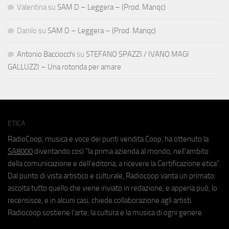
Valentina
su
SAM D – Leggera – (Prod. Manqc)
Danilo
su
SAM D – Leggera – (Prod. Manqc)
Antonio Bacciocchi
su
STEFANO SPAZZI / IVANO MAGI
GALLUZZI – Una rotonda per amare
ETICA
RadioCoop, musica e voce dei punti vendita Coop, ha ottenuto la
SA8000
diventando così "la prima azienda al mondo, nell'ambito
della comunicazione e dell'editoria, a ricevere la Certificazione etica".
Dal punto di vista artistico e culturale, Radiocoop vanta un primato:
ascolta tutto quello che viene inviato in redazione, e appena può, lo
recensisce, e in alcuni casi, chiede collaborazione agli artisti.
Radiocoop sostiene l'arte, la cultura e la musica di ogni genere.