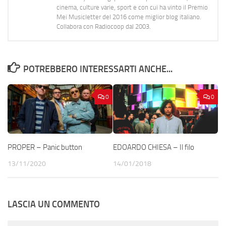
cinema, culture varie, sport e con cui ha vinto il Premio
Mei Musicletter del 2016 come miglior blog italiano.
Collabora con Radiocoop dal 2003.
POTREBBERO INTERESSARTI ANCHE...
0
0
PROPER – Panic button
EDOARDO CHIESA – Il filo
13/11/2020
14/01/2018
LASCIA UN COMMENTO