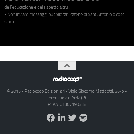
dell'educazione e del rispetto altrui.
• Non inviare messaggi pubblicitari, catene di Sant'Antonio o cose
simili.
© 2015 - Radiocoop Edizioni srl - Viale Giacomo Matteotti, 36/b -
Fiorenzuola d'Arda (PC)
P.IVA: 01307190338