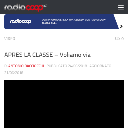
Salta al contenuto
VIDEO
0
APRES LA CLASSE – Voliamo via
DI
ANTONIO BACCIOCCHI
· PUBBLICATO
24/06/2018
· AGGIORNATO
21/06/2018