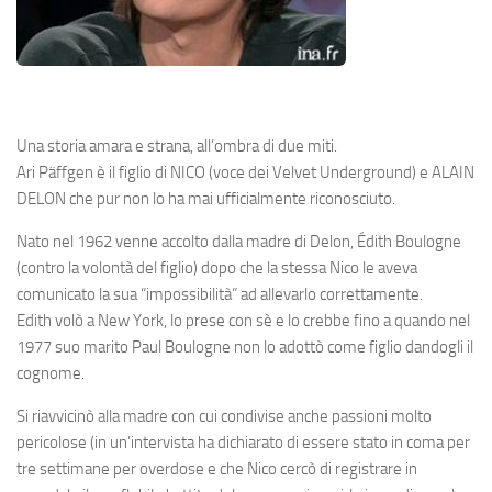
Una storia amara e strana, all’ombra di due miti.
Ari Päffgen
è il figlio di
NICO
(voce dei Velvet Underground) e
ALAIN
DELON
che pur non lo ha mai ufficialmente riconosciuto.
Nato nel 1962 venne accolto dalla madre di Delon, Édith Boulogne
(contro la volontà del figlio) dopo che la stessa Nico le aveva
comunicato la sua “impossibilità” ad allevarlo correttamente.
Edith volò a New York, lo prese con sè e lo crebbe fino a quando nel
1977 suo marito Paul Boulogne non lo adottò come figlio dandogli il
cognome.
Si riavvicinò alla madre con cui condivise anche passioni molto
pericolose (in un’intervista ha dichiarato di essere stato in coma per
tre settimane per overdose e che Nico cercò di registrare in