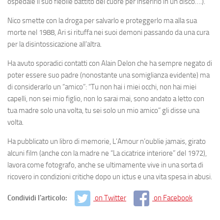
ospedale il suo flebile battito del cuore per inserirlo in un disco….).
Nico smette con la droga per salvarlo e proteggerlo ma alla sua
morte nel 1988, Ari si rituffa nei suoi demoni passando da una cura
per la disintossicazione all’altra.
Ha avuto sporadici contatti con Alain Delon che ha sempre negato di
poter essere suo padre (nonostante una somiglianza evidente) ma
di considerarlo un “amico”:
“Tu non hai i miei occhi, non hai miei
capelli, non sei mio figlio, non lo sarai mai, sono andato a letto con
tua madre solo una volta, tu sei solo un mio amico”
gli disse una
volta.
Ha pubblicato un libro di memorie,
L’Amour n’oublie jamais
, girato
alcuni film (anche con la madre ne “La cicatrice interiore” del 1972),
lavora come fotografo, anche se ultimamente vive in una sorta di
ricovero in condizioni critiche dopo un ictus e una vita spesa in abusi.
Condividi l'articolo:
on Twitter
on Facebook