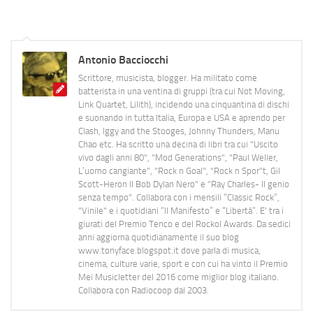
Antonio Bacciocchi
Scrittore, musicista, blogger. Ha militato come
batterista in una ventina di gruppi (tra cui Not Moving,
Link Quartet, Lilith), incidendo una cinquantina di dischi
e suonando in tutta Italia, Europa e USA e aprendo per
Clash, Iggy and the Stooges, Johnny Thunders, Manu
Chao etc. Ha scritto una decina di libri tra cui "Uscito
vivo dagli anni 80", "Mod Generations", "Paul Weller,
L’uomo cangiante", "Rock n Goal", "Rock n Spor"t, Gil
Scott-Heron Il Bob Dylan Nero" e "Ray Charles- Il genio
senza tempo". Collabora con i mensili “Classic Rock”,
"Vinile" e i quotidiani “Il Manifesto” e “Libertà”. E' tra i
giurati del Premio Tenco e del Rockol Awards. Da sedici
anni aggiorna quotidianamente il suo blog
www.tonyface.blogspot.it dove parla di musica,
cinema, culture varie, sport e con cui ha vinto il Premio
Mei Musicletter del 2016 come miglior blog italiano.
Collabora con Radiocoop dal 2003.