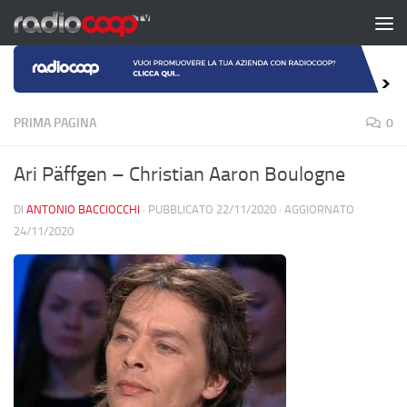
Salta al contenuto
PRIMA PAGINA
0
Ari Päffgen – Christian Aaron Boulogne
DI
ANTONIO BACCIOCCHI
· PUBBLICATO
22/11/2020
· AGGIORNATO
24/11/2020