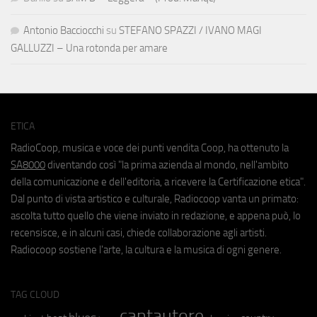
Antonio Bacciocchi
su
STEFANO SPAZZI / IVANO MAGI
GALLUZZI – Una rotonda per amare
ETICA
RadioCoop, musica e voce dei punti vendita Coop, ha ottenuto la
SA8000
diventando così "la prima azienda al mondo, nell'ambito
della comunicazione e dell'editoria, a ricevere la Certificazione etica".
Dal punto di vista artistico e culturale, Radiocoop vanta un primato:
ascolta tutto quello che viene inviato in redazione, e appena può, lo
recensisce, e in alcuni casi, chiede collaborazione agli artisti.
Radiocoop sostiene l'arte, la cultura e la musica di ogni genere.
TAG CLOUD
cantautore