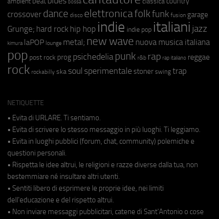
blues
beat
country
ambient
classica
bossa
elettronica
dance
folk
funk
crossover
garage
fusion
disco
indie
italiani
jazz
hip hop
Grunge;
hard rock
indie pop
new wave
metal;
nuova musica italiana
laPOP
lounge
kimura
pop
punk
rap
psichedelia
reggae
prog
post rock
r&b
rap italiano
rock
soul
sperimentale
trap
stoner
ska
swing
rockabilly
NETIQUETTE
• Evita di URLARE. Ti sentiamo.
• Evita di scrivere lo stesso messaggio in più luoghi. Ti leggiamo.
• Evita in luoghi pubblici (forum, chat, community) polemiche e
questioni personali.
• Rispetta le idee altrui, le religioni e razze diverse dalla tua, non
bestemmiare né insultare altri utenti.
• Sentiti libero di esprimere le proprie idee, nei limiti
dell'educazione e del rispetto altrui.
• Non inviare messaggi pubblicitari, catene di Sant'Antonio o cose