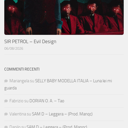
SIR PETROL – Evil Design
06/08/2026
COMMENTI RECENTI
Mariangela
su
SELLY BABY MODELLA ITALIA – Luna lei mi
guarda
Fabrizio
su
DORIAN O. A. – Tao
Valentina
su
SAM D – Leggera – (Prod. Manqc)
Danilo
su
SAM D – Leggera – (Prod. Manqc)