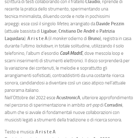
scrittura di testi collaborando con il fratello
Claudio
, riprende di
recente la pratica dello strumento, sperimentando una
tecnica minimalista, diluendo corde e note in pochissimi
arpeggi: esce così il singolo
Meteo,
arrangiato da
Davide Pezzin
(attuale bassista di
Ligabue
,
Cristiano De Andrè
e
Patrizia
Laquidara
).
A r i s t e A
(il
moniker
odierno di
Bruno
), registra in casa
durante l’ultimo
lockdown
, in totale solitudine, utilizzando il solo
telefonino, l’album d’esordio
CasA MadrE
, dove mescola loop e
scarni inserimenti di strumenti elettronici. Il disco sorprenderà per
la variazione dei contenuti, le melodie e soprattutto gli
arrangiamenti sofisticati, contraddistinti da una costante ricerca
sonora, candidandosi a diventare così un caso atipico nell’attuale
panorama italiano.
Nell’Ottobre del 2022 esce
AcustronicA
, ulteriore approfondimento
nel percorso di sperimentazione in ambito
art-pop
di
Corradini
,
album che si avvale di fondamentali nuove collaborazioni con
musicisti legati a strumenti della tradizione o di ricerca sonora.
Testo e musica:
A r i s t e A