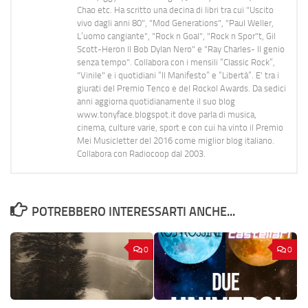
Chao etc. Ha scritto una decina di libri tra cui "Uscito
vivo dagli anni 80", "Mod Generations", "Paul Weller,
L’uomo cangiante", "Rock n Goal", "Rock n Spor"t, Gil
Scott-Heron Il Bob Dylan Nero" e "Ray Charles- Il genio
senza tempo". Collabora con i mensili “Classic Rock”,
"Vinile" e i quotidiani “Il Manifesto” e “Libertà”. E' tra i
giurati del Premio Tenco e del Rockol Awards. Da sedici
anni aggiorna quotidianamente il suo blog
www.tonyface.blogspot.it dove parla di musica,
cinema, culture varie, sport e con cui ha vinto il Premio
Mei Musicletter del 2016 come miglior blog italiano.
Collabora con Radiocoop dal 2003.
POTREBBERO INTERESSARTI ANCHE...
0
0