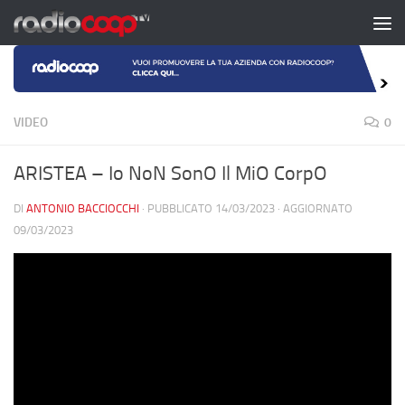
Salta al contenuto
VIDEO
0
ARISTEA – Io NoN SonO Il MiO CorpO
DI
ANTONIO BACCIOCCHI
· PUBBLICATO
14/03/2023
· AGGIORNATO
09/03/2023