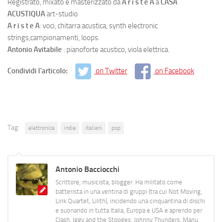
Registrato, mixato e masterizzato da
A r i s t e A
a
CASA
ACUSTIQUA
art-studio
A r i s t e A
: voci, chitarra acustica, synth electronic
strings,campionamenti, loops.
Antonio Avitabile
: pianoforte acustico, viola elettrica.
Condividi l'articolo:
on Twitter
on Facebook
Tag:
elettronica
indie
italiani
pop
Antonio Bacciocchi
Scrittore, musicista, blogger. Ha militato come
batterista in una ventina di gruppi (tra cui Not Moving,
Link Quartet, Lilith), incidendo una cinquantina di dischi
e suonando in tutta Italia, Europa e USA e aprendo per
Clash, Iggy and the Stooges, Johnny Thunders, Manu