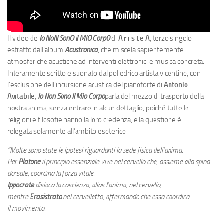
Il video de
Io NoN SonO Il MiO CorpO
di
A r i s t e A
, terzo singolo
estratto dall’album
Acustronica
, che miscela sapientemente
atmosferiche acustiche ad interventi elettronici e musica concreta.
Interamente scritto e suonato dal poliedrico artista vicentino, con
l’esclusione dell’incursione acustica del pianoforte di
Antonio
Avitabile
,
Io Non Sono Il Mio Corpo
parla del mezzo di trasporto della
nostra anima, senza entrare in alcun dettaglio, poiché tutte le
religioni e filosofie hanno la loro credenza, e la questione è
relegata solamente all’ambito esoterico
“Molte sono state le ipotesi riguardanti la sede fisica dell’anima.
Per
Platone
il principio essenziale vive nel cervello che, assieme alla spina
dorsale, coordina la forza vitale.
Ippocrate
disloca la coscienza, alias l’anima, nel cervello,
mentre
Erasistrato
nel cervelletto, affermando che essa coordina
il movimento.