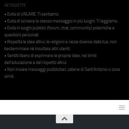
NETIQUETTE
• Evita di URLARE. Ti sentiamo.
• Evita di scrivere lo stesso messaggio in più luoghi. Ti leggiamo.
• Evita in luoghi pubblici (forum, chat, community) polemiche e
questioni personali.
• Rispetta le idee altrui, le religioni e razze diverse dalla tua, non
bestemmiare né insultare altri utenti.
• Sentiti libero di esprimere le proprie idee, nei limiti
dell'educazione e del rispetto altrui.
• Non inviare messaggi pubblicitari, catene di Sant'Antonio o cose
simili.