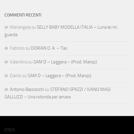
COMMENTI RECENTI
Mariangela
su
SELLY BABY MODELLA ITALIA – Luna lei mi
guarda
Fabrizio
su
DORIAN O. A. – Tao
Valentina
su
SAM D – Leggera – (Prod. Manqc)
Danilo
su
SAM D – Leggera – (Prod. Manqc)
Antonio Bacciocchi
su
STEFANO SPAZZI / IVANO MAGI
GALLUZZI – Una rotonda per amare
ETICA