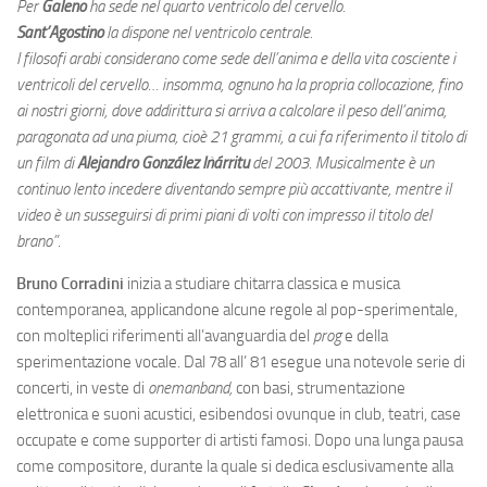
Per
Galeno
ha sede nel quarto ventricolo del cervello.
Sant’Agostino
la dispone nel ventricolo centrale.
I filosofi arabi considerano come sede dell’anima e della vita cosciente i
ventricoli del cervello… insomma, ognuno ha la propria collocazione, fino
ai nostri giorni, dove addirittura si arriva a calcolare il peso dell’anima,
paragonata ad una piuma, cioè 21 grammi, a cui fa riferimento il titolo di
un film di
Alejandro González Iñárritu
del 2003. Musicalmente è un
continuo lento incedere diventando sempre più accattivante, mentre il
video è un susseguirsi di primi piani di volti con impresso il titolo del
brano”
.
Bruno Corradini
inizia a studiare chitarra classica e musica
contemporanea, applicandone alcune regole al pop-sperimentale,
con molteplici riferimenti all’avanguardia del
prog
e della
sperimentazione vocale. Dal 78 all’ 81 esegue una notevole serie di
concerti, in veste di
onemanband,
con basi, strumentazione
elettronica e suoni acustici, esibendosi ovunque in club, teatri, case
occupate e come supporter di artisti famosi. Dopo una lunga pausa
come compositore, durante la quale si dedica esclusivamente alla