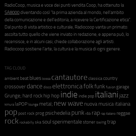
RadioCoop, musica e voce dei punti vendita Coop, ha ottenuto la
SA8000
diventando così "la prima azienda al mondo, nell'ambito
della comunicazione e dell'editoria, a ricevere la Certificazione etica".
Dal punto di vista artistico e culturale, Radiocoop vanta un primato:
ascolta tutto quello che viene inviato in redazione, e appena può, lo
recensisce, e in alcuni casi, chiede collaborazione agli artisti.
Radiocoop sostiene l'arte, la cultura e la musica di ogni genere.
TAG CLOUD
cantautore
blues
beat
country
ambient
classica
bossa
elettronica
dance
folk
funk
crossover
garage
fusion
disco
indie
italiani
jazz
hip hop
Grunge;
hard rock
indie pop
new wave
metal;
nuova musica italiana
laPOP
lounge
kimura
pop
punk
rap
psichedelia
reggae
prog
post rock
r&b
rap italiano
rock
soul
sperimentale
trap
stoner
ska
swing
rockabilly