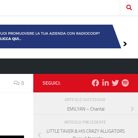
0
SEGUICI:
ARTICOLO SUCCESSIVO
EMILYAN – Chantal
ARTICOLO PRECEDENTE
LITTLE TAVER & HIS CRAZY ALLIGATORS