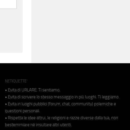
NETIQUETTE
• Evita di URLARE. Ti sentiamo.
• Evita di scrivere lo stesso messaggio in più luoghi. Ti leggiamo.
• Evita in luoghi pubblici (forum, chat, community) polemiche e
questioni personali.
• Rispetta le idee altrui, le religioni e razze diverse dalla tua, non
bestemmiare né insultare altri utenti.