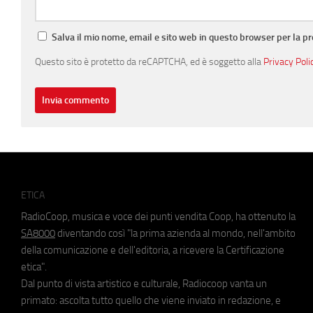
Salva il mio nome, email e sito web in questo browser per la 
Questo sito è protetto da reCAPTCHA, ed è soggetto alla
Privacy Poli
ETICA
RadioCoop, musica e voce dei punti vendita Coop, ha ottenuto la
SA8000
diventando così "la prima azienda al mondo, nell'ambito
della comunicazione e dell'editoria, a ricevere la Certificazione
etica".
Dal punto di vista artistico e culturale, Radiocoop vanta un
primato: ascolta tutto quello che viene inviato in redazione, e