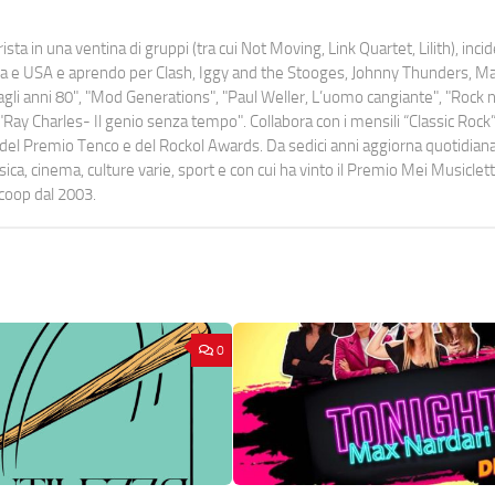
ista in una ventina di gruppi (tra cui Not Moving, Link Quartet, Lilith), inc
uropa e USA e aprendo per Clash, Iggy and the Stooges, Johnny Thunders, 
o dagli anni 80", "Mod Generations", "Paul Weller, L’uomo cangiante", "Rock n
Ray Charles- Il genio senza tempo". Collabora con i mensili “Classic Rock”,
urati del Premio Tenco e del Rockol Awards. Da sedici anni aggiorna quotidia
a, cinema, culture varie, sport e con cui ha vinto il Premio Mei Musiclett
ocoop dal 2003.
0