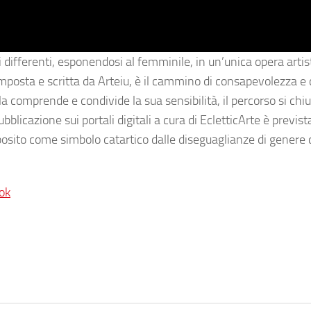
i differenti, esponendosi al femminile, in un’unica opera artist
omposta e scritta da Arteiu, è il cammino di consapevolezza e 
a comprende e condivide la sua sensibilità, il percorso si chiu
licazione sui portali digitali a cura di EcletticArte è prevista
oposito come simbolo catartico dalle diseguaglianze di genere
ok