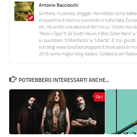
Antonio Bacciocchi
Scrittore, musicista, blogger. Ha militato come batter
cinquantina di dischi e suonando in tutta Italia, E
etc. Ha scritto una decina di libri tra cui "Uscito viv
"Rock n Spor"t, Gil Scott-Heron Il Bob Dylan Nero" e "
e i quotidiani “Il Manifesto” e “Libertà”. E' tra i gi
suo blog www.tonyface.blogspot.it dove parla di music
2016 come miglior blog italiano. Collabora con Radi
POTREBBERO INTERESSARTI ANCHE...
0