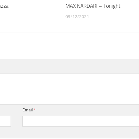
ezza
MAX NARDARI – Tonight
09/12/2021
Email
*