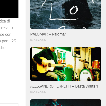
ica di
crescita
PALOMAR – Palomar
de con il
07/08/2026
 per il 25
 che
ALESSANDRO FERRETTI – Basta Walter!
06/08/2026