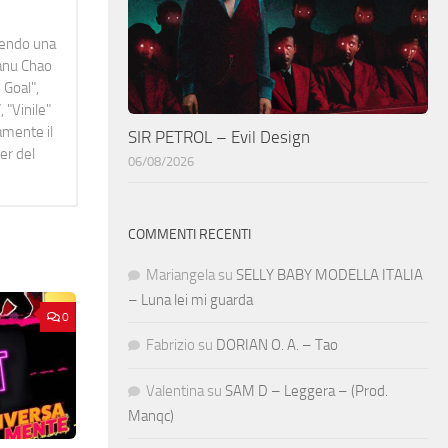
idendo una
Manu Chao
 Goal",
 "Vinile"
namente il
SIR PETROL – Evil Design
er del
06/08/2026
COMMENTI RECENTI
Mariangela
su
SELLY BABY MODELLA ITALIA
– Luna lei mi guarda
0
Fabrizio
su
DORIAN O. A. – Tao
Valentina
su
SAM D – Leggera – (Prod.
Manqc)