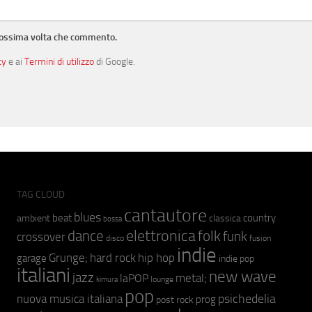
prossima volta che commento.
cy
e ai
Termini di utilizzo
di Google.
TAG CLOUD
cantautore
blues
beat
country
ambient
classica
bossa
elettronica
dance
folk
funk
crossover
fusion
disco
indie
hip hop
Grunge;
hard rock
garage
indie pop
italiani
new wave
jazz
metal;
laPOP
lounge
kimura
pop
psichedelia
nuova musica italiana
prog
post rock