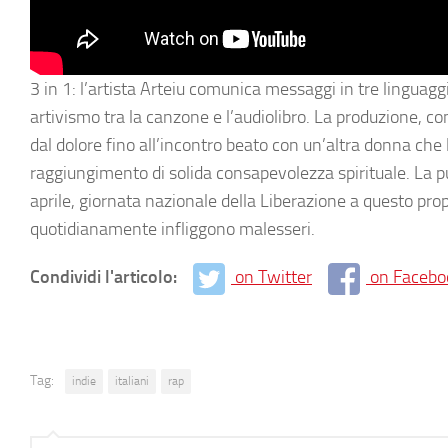
3 in 1: l’artista Arteiu comunica messaggi in tre linguagg
artivismo tra la canzone e l’audiolibro. La produzione, c
dal dolore fino all’incontro beato con un’altra donna che l
raggiungimento di solida consapevolezza spirituale. La pubb
aprile, giornata nazionale della Liberazione a questo pr
quotidianamente infliggono malesseri.
Condividi l'articolo:
on Twitter
on Facebo
Tag:
indie
italiani
rap