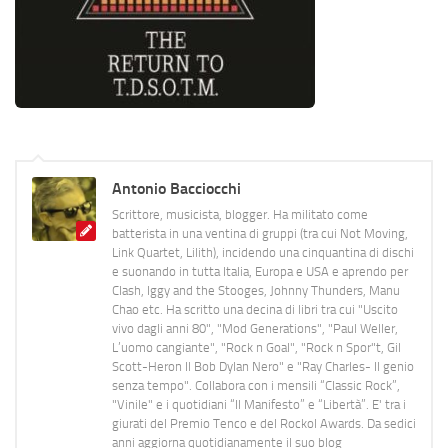
Antonio Bacciocchi
Scrittore, musicista, blogger. Ha militato come
batterista in una ventina di gruppi (tra cui Not Moving,
Link Quartet, Lilith), incidendo una cinquantina di dischi
e suonando in tutta Italia, Europa e USA e aprendo per
Clash, Iggy and the Stooges, Johnny Thunders, Manu
Chao etc. Ha scritto una decina di libri tra cui "Uscito
vivo dagli anni 80", "Mod Generations", "Paul Weller,
L’uomo cangiante", "Rock n Goal", "Rock n Spor"t, Gil
Scott-Heron Il Bob Dylan Nero" e "Ray Charles- Il genio
senza tempo". Collabora con i mensili “Classic Rock”,
"Vinile" e i quotidiani “Il Manifesto” e “Libertà”. E' tra i
giurati del Premio Tenco e del Rockol Awards. Da sedici
anni aggiorna quotidianamente il suo blog