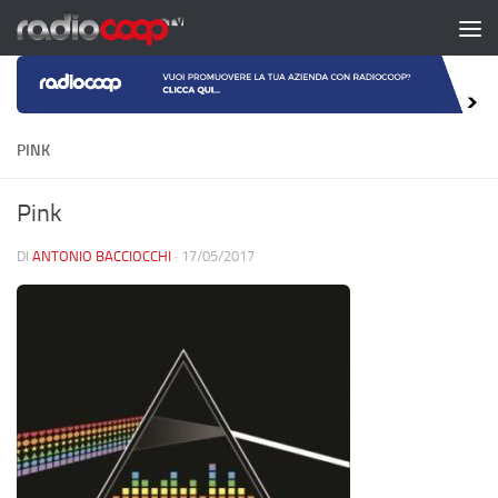
Salta al contenuto
PINK
Pink
DI
ANTONIO BACCIOCCHI
·
17/05/2017