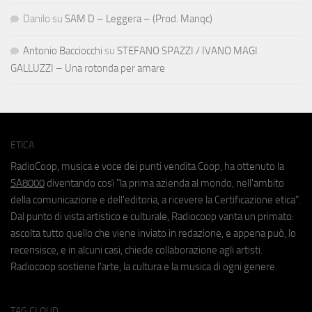
Danilo
su
SAM D – Leggera – (Prod. Manqc)
Antonio Bacciocchi
su
STEFANO SPAZZI / IVANO MAGI
GALLUZZI – Una rotonda per amare
ETICA
RadioCoop, musica e voce dei punti vendita Coop, ha ottenuto la
SA8000
diventando così "la prima azienda al mondo, nell'ambito
della comunicazione e dell'editoria, a ricevere la Certificazione etica".
Dal punto di vista artistico e culturale, Radiocoop vanta un primato:
ascolta tutto quello che viene inviato in redazione, e appena può, lo
recensisce, e in alcuni casi, chiede collaborazione agli artisti.
Radiocoop sostiene l'arte, la cultura e la musica di ogni genere.
TAG CLOUD