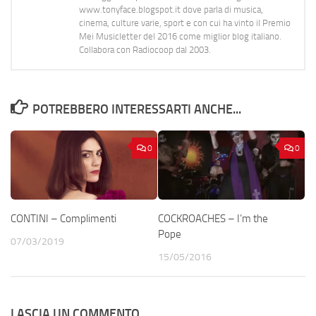
www.tonyface.blogspot.it dove parla di musica,
cinema, culture varie, sport e con cui ha vinto il Premio
Mei Musicletter del 2016 come miglior blog italiano.
Collabora con Radiocoop dal 2003.
POTREBBERO INTERESSARTI ANCHE...
0
0
CONTINI – Complimenti
COCKROACHES – I’m the
Pope
07/03/2019
15/05/2016
LASCIA UN COMMENTO