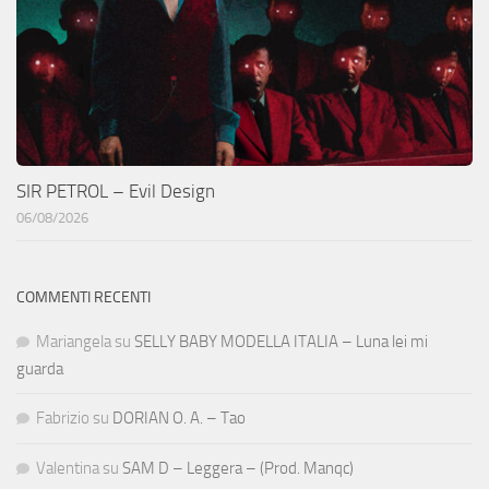
SIR PETROL – Evil Design
06/08/2026
COMMENTI RECENTI
Mariangela
su
SELLY BABY MODELLA ITALIA – Luna lei mi
guarda
Fabrizio
su
DORIAN O. A. – Tao
Valentina
su
SAM D – Leggera – (Prod. Manqc)