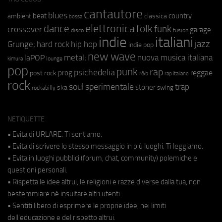
cantautore
blues
beat
country
ambient
classica
bossa
elettronica
dance
folk
funk
crossover
garage
fusion
disco
indie
italiani
jazz
hip hop
Grunge;
hard rock
indie pop
new wave
metal;
nuova musica italiana
laPOP
lounge
kimura
pop
punk
rap
psichedelia
reggae
prog
post rock
r&b
rap italiano
rock
soul
sperimentale
trap
stoner
ska
swing
rockabilly
NETIQUETTE
• Evita di URLARE. Ti sentiamo.
• Evita di scrivere lo stesso messaggio in più luoghi. Ti leggiamo.
• Evita in luoghi pubblici (forum, chat, community) polemiche e
questioni personali.
• Rispetta le idee altrui, le religioni e razze diverse dalla tua, non
bestemmiare né insultare altri utenti.
• Sentiti libero di esprimere le proprie idee, nei limiti
dell'educazione e del rispetto altrui.