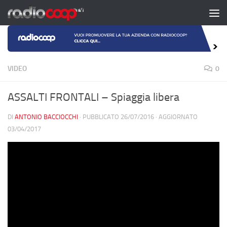
Salta al contenuto
VIDEO
0
ASSALTI FRONTALI – Spiaggia libera
DI
ANTONIO BACCIOCCHI
· PUBBLICATO
26/07/2016
· AGGIORNATO
03/04/2017