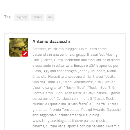
Tag:
hip hop
italiani
rap
Antonio Bacciocchi
Scrittore, musicista, blogger. Ha militato come
batterista in una ventina di gruppi (tra cui Not Moving,
Link Quartet, Lilith), incidendo una cinquantina di dischi
e suonando in tutta Italia, Europa e USA e aprendo per
Clash, Iggy and the Stooges, Johnny Thunders, Manu
Chao etc. Ha scritto una decina di libri tra cui "Uscito
vivo dagli anni 80", "Mod Generations", "Paul Weller,
L’uomo cangiante", "Rock n Goal", "Rock n Spor"t, Gil
Scott-Heron Il Bob Dylan Nero" e "Ray Charles- Il genio
senza tempo". Collabora con i mensili “Classic Rock”,
"Vinile" e i quotidiani “Il Manifesto” e “Libertà”. E' tra i
giurati del Premio Tenco e del Rockol Awards. Da sedici
anni aggiorna quotidianamente il suo blog
www.tonyface.blogspot.it dove parla di musica,
cinema, culture varie, sport e con cui ha vinto il Premio