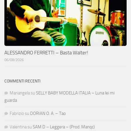
ALESSANDRO FERRETTI – Basta Walter!
06/08/2026
COMMENTI RECENTI
Mariangela
su
SELLY BABY MODELLA ITALIA – Luna lei mi
guarda
Fabrizio
su
DORIAN O. A. – Tao
Valentina
su
SAM D – Leggera – (Prod. Manqc)