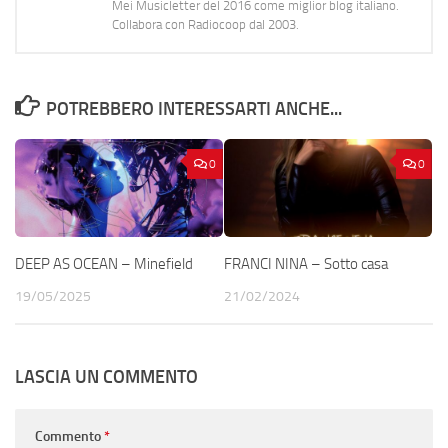
Mei Musicletter del 2016 come miglior blog italiano.
Collabora con Radiocoop dal 2003.
POTREBBERO INTERESSARTI ANCHE...
0
0
DEEP AS OCEAN – Minefield
FRANCI NINA – Sotto casa
19/05/2025
21/02/2024
LASCIA UN COMMENTO
Commento
*