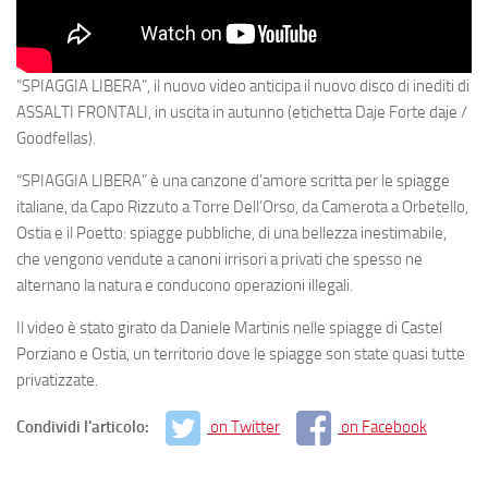
“SPIAGGIA LIBERA”, il nuovo video anticipa il nuovo disco di inediti di
ASSALTI FRONTALI, in uscita in autunno (etichetta Daje Forte daje /
Goodfellas).
“SPIAGGIA LIBERA” è una canzone d’amore scritta per le spiagge
italiane, da Capo Rizzuto a Torre Dell’Orso, da Camerota a Orbetello,
Ostia e il Poetto: spiagge pubbliche, di una bellezza inestimabile,
che vengono vendute a canoni irrisori a privati che spesso ne
alternano la natura e conducono operazioni illegali.
Il video è stato girato da Daniele Martinis nelle spiagge di Castel
Porziano e Ostia, un territorio dove le spiagge son state quasi tutte
privatizzate.
Condividi l'articolo:
on Twitter
on Facebook