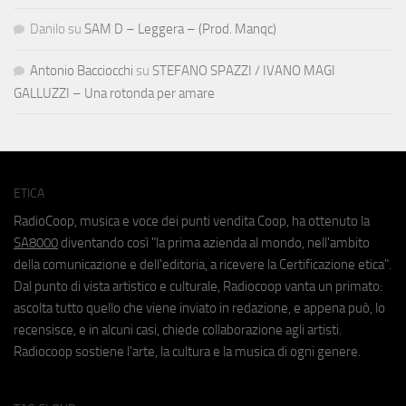
Danilo
su
SAM D – Leggera – (Prod. Manqc)
Antonio Bacciocchi
su
STEFANO SPAZZI / IVANO MAGI
GALLUZZI – Una rotonda per amare
ETICA
RadioCoop, musica e voce dei punti vendita Coop, ha ottenuto la
SA8000
diventando così "la prima azienda al mondo, nell'ambito
della comunicazione e dell'editoria, a ricevere la Certificazione etica".
Dal punto di vista artistico e culturale, Radiocoop vanta un primato:
ascolta tutto quello che viene inviato in redazione, e appena può, lo
recensisce, e in alcuni casi, chiede collaborazione agli artisti.
Radiocoop sostiene l'arte, la cultura e la musica di ogni genere.