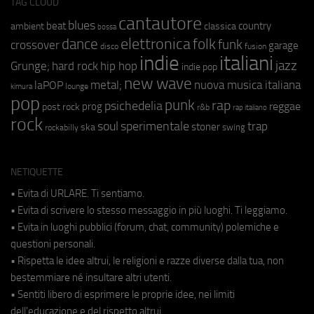
TAG CLOUD
cantautore
blues
beat
country
ambient
classica
bossa
elettronica
dance
folk
funk
crossover
garage
fusion
disco
indie
italiani
jazz
hip hop
Grunge;
hard rock
indie pop
new wave
nuova musica italiana
metal;
laPOP
lounge
kimura
pop
punk
rap
psichedelia
reggae
prog
post rock
r&b
rap italiano
rock
soul
sperimentale
trap
stoner
ska
swing
rockabilly
NETIQUETTE
• Evita di URLARE. Ti sentiamo.
• Evita di scrivere lo stesso messaggio in più luoghi. Ti leggiamo.
• Evita in luoghi pubblici (forum, chat, community) polemiche e
questioni personali.
• Rispetta le idee altrui, le religioni e razze diverse dalla tua, non
bestemmiare né insultare altri utenti.
• Sentiti libero di esprimere le proprie idee, nei limiti
dell'educazione e del rispetto altrui.