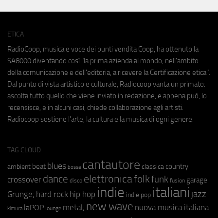
ETICA
RadioCoop, musica e voce dei punti vendita Coop, ha ottenuto la
SA8000
diventando così "la prima azienda al mondo, nell'ambito
della comunicazione e dell'editoria, a ricevere la Certificazione etica".
Dal punto di vista artistico e culturale, Radiocoop vanta un primato:
ascolta tutto quello che viene inviato in redazione, e appena può, lo
recensisce, e in alcuni casi, chiede collaborazione agli artisti.
Radiocoop sostiene l'arte, la cultura e la musica di ogni genere.
TAG CLOUD
cantautore
blues
beat
country
ambient
classica
bossa
elettronica
dance
folk
funk
crossover
garage
fusion
disco
indie
italiani
jazz
hip hop
Grunge;
hard rock
indie pop
new wave
metal;
nuova musica italiana
laPOP
lounge
kimura