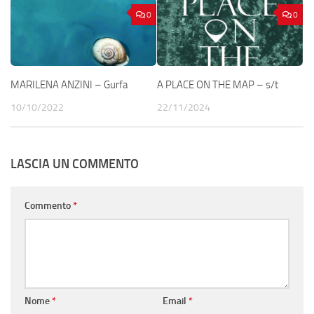
0
0
MARILENA ANZINI – Gurfa
A PLACE ON THE MAP – s/t
10/10/2022
22/11/2024
LASCIA UN COMMENTO
Commento
*
Nome
*
Email
*