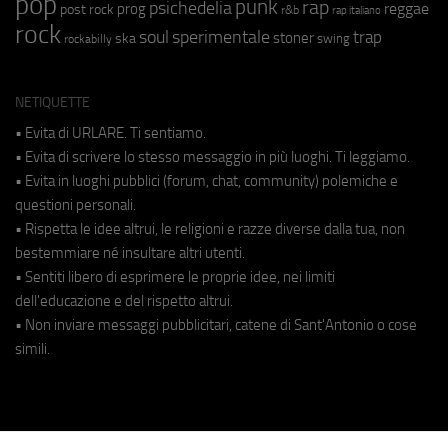
pop
punk
rap
psichedelia
reggae
prog
post rock
r&b
rap italiano
rock
soul
sperimentale
trap
stoner
ska
swing
rockabilly
NETIQUETTE
• Evita di URLARE. Ti sentiamo.
• Evita di scrivere lo stesso messaggio in più luoghi. Ti leggiamo.
• Evita in luoghi pubblici (forum, chat, community) polemiche e
questioni personali.
• Rispetta le idee altrui, le religioni e razze diverse dalla tua, non
bestemmiare né insultare altri utenti.
• Sentiti libero di esprimere le proprie idee, nei limiti
dell'educazione e del rispetto altrui.
• Non inviare messaggi pubblicitari, catene di Sant'Antonio o cose
simili.