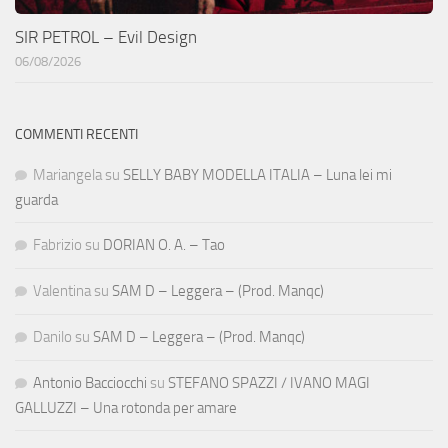
SIR PETROL – Evil Design
06/08/2026
COMMENTI RECENTI
Mariangela
su
SELLY BABY MODELLA ITALIA – Luna lei mi
guarda
Fabrizio
su
DORIAN O. A. – Tao
Valentina
su
SAM D – Leggera – (Prod. Manqc)
Danilo
su
SAM D – Leggera – (Prod. Manqc)
Antonio Bacciocchi
su
STEFANO SPAZZI / IVANO MAGI
GALLUZZI – Una rotonda per amare