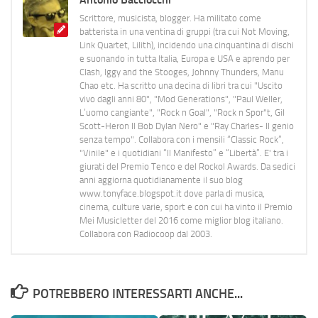
Scrittore, musicista, blogger. Ha militato come
batterista in una ventina di gruppi (tra cui Not Moving,
Link Quartet, Lilith), incidendo una cinquantina di dischi
e suonando in tutta Italia, Europa e USA e aprendo per
Clash, Iggy and the Stooges, Johnny Thunders, Manu
Chao etc. Ha scritto una decina di libri tra cui "Uscito
vivo dagli anni 80", "Mod Generations", "Paul Weller,
L’uomo cangiante", "Rock n Goal", "Rock n Spor"t, Gil
Scott-Heron Il Bob Dylan Nero" e "Ray Charles- Il genio
senza tempo". Collabora con i mensili “Classic Rock”,
"Vinile" e i quotidiani “Il Manifesto” e “Libertà”. E' tra i
giurati del Premio Tenco e del Rockol Awards. Da sedici
anni aggiorna quotidianamente il suo blog
www.tonyface.blogspot.it dove parla di musica,
cinema, culture varie, sport e con cui ha vinto il Premio
Mei Musicletter del 2016 come miglior blog italiano.
Collabora con Radiocoop dal 2003.
POTREBBERO INTERESSARTI ANCHE...