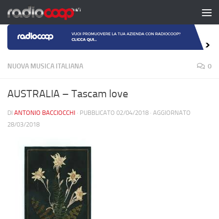
Salta al contenuto
NUOVA MUSICA ITALIANA
0
AUSTRALIA – Tascam love
DI
ANTONIO BACCIOCCHI
· PUBBLICATO
02/04/2018
· AGGIORNATO
28/03/2018