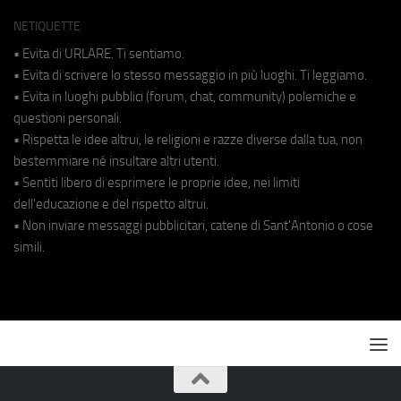
NETIQUETTE
• Evita di URLARE. Ti sentiamo.
• Evita di scrivere lo stesso messaggio in più luoghi. Ti leggiamo.
• Evita in luoghi pubblici (forum, chat, community) polemiche e
questioni personali.
• Rispetta le idee altrui, le religioni e razze diverse dalla tua, non
bestemmiare né insultare altri utenti.
• Sentiti libero di esprimere le proprie idee, nei limiti
dell'educazione e del rispetto altrui.
• Non inviare messaggi pubblicitari, catene di Sant'Antonio o cose
simili.