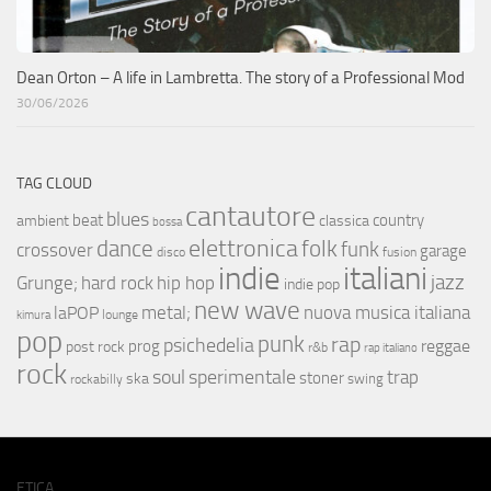
Dean Orton – A life in Lambretta. The story of a Professional Mod
30/06/2026
TAG CLOUD
cantautore
blues
beat
country
ambient
classica
bossa
elettronica
dance
folk
funk
crossover
garage
fusion
disco
indie
italiani
jazz
hip hop
Grunge;
hard rock
indie pop
new wave
metal;
nuova musica italiana
laPOP
lounge
kimura
pop
punk
rap
psichedelia
reggae
prog
post rock
r&b
rap italiano
rock
soul
sperimentale
trap
stoner
ska
swing
rockabilly
ETICA