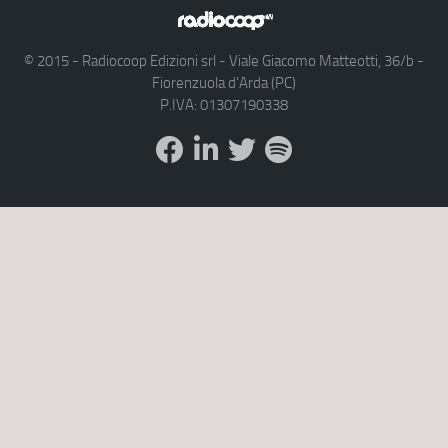
© 2015 - Radiocoop Edizioni srl - Viale Giacomo Matteotti, 36/b -
Fiorenzuola d'Arda (PC)
P.IVA: 01307190338