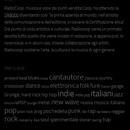
RadioCoop, musica e voce dei punti vendita Coop, ha ottenuto la
SA8000
diventando così "la prima azienda al mondo, nell'ambito
della comunicazione e dell'editoria, a ricevere la Certificazione etica".
Dal punto di vista artistico e culturale, Radiocoop vanta un primato:
ascolta tutto quello che viene inviato in redazione, e appena può, lo
recensisce, e in alcuni casi, chiede collaborazione agli artisti.
Radiocoop sostiene l'arte, la cultura e la musica di ogni genere.
TAG CLOUD
cantautore
blues
beat
country
ambient
classica
bossa
elettronica
dance
folk
funk
crossover
garage
fusion
disco
indie
italiani
jazz
hip hop
Grunge;
hard rock
indie pop
new wave
metal;
nuova musica italiana
laPOP
lounge
kimura
pop
punk
rap
psichedelia
reggae
prog
post rock
r&b
rap italiano
rock
soul
sperimentale
trap
stoner
ska
swing
rockabilly