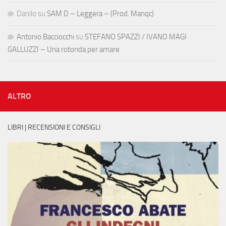
Danilo
su
SAM D – Leggera – (Prod. Manqc)
Antonio Bacciocchi
su
STEFANO SPAZZI / IVANO MAGI
GALLUZZI – Una rotonda per amare
ALTRO
LIBRI | RECENSIONI E CONSIGLI