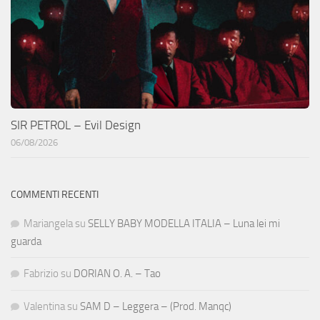
SIR PETROL – Evil Design
06/08/2026
COMMENTI RECENTI
Mariangela
su
SELLY BABY MODELLA ITALIA – Luna lei mi
guarda
Fabrizio
su
DORIAN O. A. – Tao
Valentina
su
SAM D – Leggera – (Prod. Manqc)