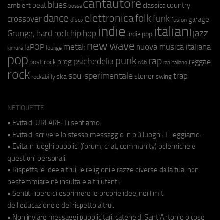
cantautore
blues
beat
country
ambient
classica
bossa
elettronica
dance
folk
funk
crossover
garage
fusion
disco
indie
italiani
jazz
hip hop
Grunge;
hard rock
indie pop
new wave
metal;
nuova musica italiana
laPOP
lounge
kimura
pop
punk
rap
psichedelia
reggae
prog
post rock
r&b
rap italiano
rock
soul
sperimentale
trap
stoner
ska
swing
rockabilly
NETIQUETTE
• Evita di URLARE. Ti sentiamo.
• Evita di scrivere lo stesso messaggio in più luoghi. Ti leggiamo.
• Evita in luoghi pubblici (forum, chat, community) polemiche e
questioni personali.
• Rispetta le idee altrui, le religioni e razze diverse dalla tua, non
bestemmiare né insultare altri utenti.
• Sentiti libero di esprimere le proprie idee, nei limiti
dell'educazione e del rispetto altrui.
• Non inviare messaggi pubblicitari, catene di Sant'Antonio o cose