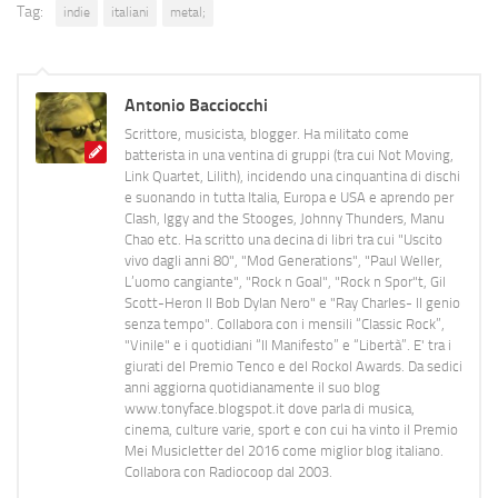
Tag:
indie
italiani
metal;
Antonio Bacciocchi
Scrittore, musicista, blogger. Ha militato come
batterista in una ventina di gruppi (tra cui Not Moving,
Link Quartet, Lilith), incidendo una cinquantina di dischi
e suonando in tutta Italia, Europa e USA e aprendo per
Clash, Iggy and the Stooges, Johnny Thunders, Manu
Chao etc. Ha scritto una decina di libri tra cui "Uscito
vivo dagli anni 80", "Mod Generations", "Paul Weller,
L’uomo cangiante", "Rock n Goal", "Rock n Spor"t, Gil
Scott-Heron Il Bob Dylan Nero" e "Ray Charles- Il genio
senza tempo". Collabora con i mensili “Classic Rock”,
"Vinile" e i quotidiani “Il Manifesto” e “Libertà”. E' tra i
giurati del Premio Tenco e del Rockol Awards. Da sedici
anni aggiorna quotidianamente il suo blog
www.tonyface.blogspot.it dove parla di musica,
cinema, culture varie, sport e con cui ha vinto il Premio
Mei Musicletter del 2016 come miglior blog italiano.
Collabora con Radiocoop dal 2003.