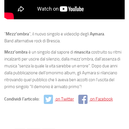
“
Mezz’ombra
”, il nuovo singolo e videoclip degli
Aymara
.
Band alternative rock di Brescia.
Mezz’ombra
è un singolo dal sapore di
rinascita
costruito su ritmi
incalzanti per uscire dal silenzio, dalla mezz’ombra, dall’assenza di
musica “senza la quale la vita sarebbe un errore”. Dopo due anni
dalla pubblicazione dell’omonimo album, gli Aymara si rilanciano
ritrovando quel pubblico che li aveva ben accolti con l’uscita del
primo singolo “Il demonio è arrivato primo”!
Condividi l'articolo:
on Twitter
on Facebook