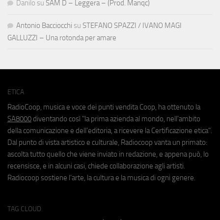
Danilo
su
SAM D – Leggera – (Prod. Manqc)
Antonio Bacciocchi
su
STEFANO SPAZZI / IVANO MAGI
GALLUZZI – Una rotonda per amare
ETICA
RadioCoop, musica e voce dei punti vendita Coop, ha ottenuto la
SA8000
diventando così "la prima azienda al mondo, nell'ambito
della comunicazione e dell'editoria, a ricevere la Certificazione etica".
Dal punto di vista artistico e culturale, Radiocoop vanta un primato:
ascolta tutto quello che viene inviato in redazione, e appena può, lo
recensisce, e in alcuni casi, chiede collaborazione agli artisti.
Radiocoop sostiene l'arte, la cultura e la musica di ogni genere.
TAG CLOUD