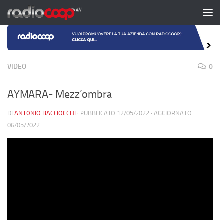
Salta al contenuto
VIDEO
0
AYMARA- Mezz’ombra
DI
ANTONIO BACCIOCCHI
· PUBBLICATO
12/05/2022
· AGGIORNATO
06/05/2022