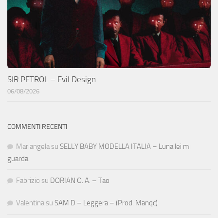
SIR PETROL – Evil Design
06/08/2026
COMMENTI RECENTI
Mariangela
su
SELLY BABY MODELLA ITALIA – Luna lei mi
guarda
Fabrizio
su
DORIAN O. A. – Tao
Valentina
su
SAM D – Leggera – (Prod. Manqc)