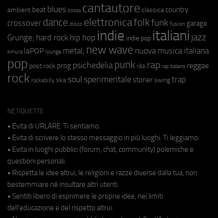
cantautore
blues
beat
country
ambient
classica
bossa
elettronica
dance
folk
funk
crossover
garage
fusion
disco
indie
italiani
jazz
hip hop
Grunge;
hard rock
indie pop
new wave
metal;
nuova musica italiana
laPOP
lounge
kimura
pop
punk
rap
psichedelia
reggae
prog
post rock
r&b
rap italiano
rock
soul
sperimentale
trap
stoner
ska
swing
rockabilly
NETIQUETTE
• Evita di URLARE. Ti sentiamo.
• Evita di scrivere lo stesso messaggio in più luoghi. Ti leggiamo.
• Evita in luoghi pubblici (forum, chat, community) polemiche e
questioni personali.
• Rispetta le idee altrui, le religioni e razze diverse dalla tua, non
bestemmiare né insultare altri utenti.
• Sentiti libero di esprimere le proprie idee, nei limiti
dell'educazione e del rispetto altrui.