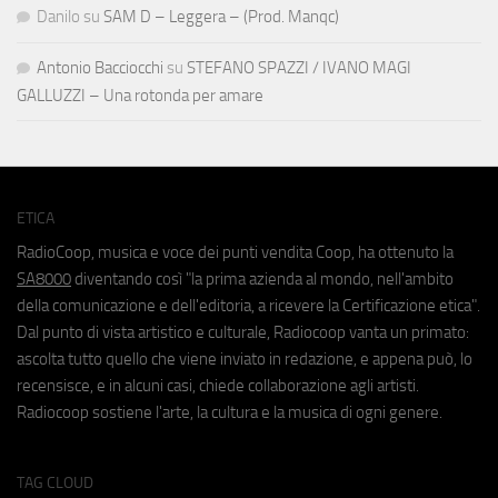
Danilo
su
SAM D – Leggera – (Prod. Manqc)
Antonio Bacciocchi
su
STEFANO SPAZZI / IVANO MAGI
GALLUZZI – Una rotonda per amare
ETICA
RadioCoop, musica e voce dei punti vendita Coop, ha ottenuto la
SA8000
diventando così "la prima azienda al mondo, nell'ambito
della comunicazione e dell'editoria, a ricevere la Certificazione etica".
Dal punto di vista artistico e culturale, Radiocoop vanta un primato:
ascolta tutto quello che viene inviato in redazione, e appena può, lo
recensisce, e in alcuni casi, chiede collaborazione agli artisti.
Radiocoop sostiene l'arte, la cultura e la musica di ogni genere.
TAG CLOUD