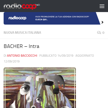
Salta al contenuto
NUOVA MUSICA ITALIANA
0
BACHER – Intra
DI
ANTONIO BACCIOCCHI
· PUBBLICATO
14/09/2019
· AGGIORNATO
12/09/2019