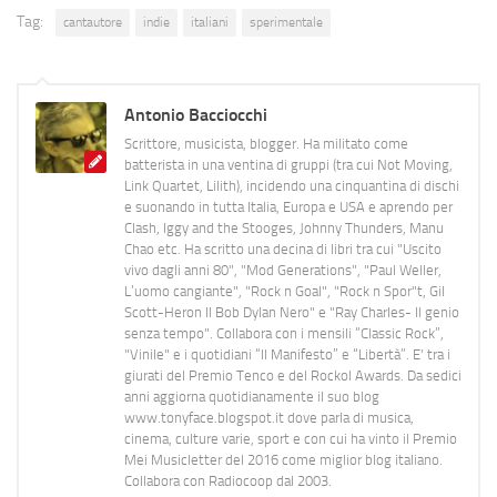
Tag:
cantautore
indie
italiani
sperimentale
Antonio Bacciocchi
Scrittore, musicista, blogger. Ha militato come
batterista in una ventina di gruppi (tra cui Not Moving,
Link Quartet, Lilith), incidendo una cinquantina di dischi
e suonando in tutta Italia, Europa e USA e aprendo per
Clash, Iggy and the Stooges, Johnny Thunders, Manu
Chao etc. Ha scritto una decina di libri tra cui "Uscito
vivo dagli anni 80", "Mod Generations", "Paul Weller,
L’uomo cangiante", "Rock n Goal", "Rock n Spor"t, Gil
Scott-Heron Il Bob Dylan Nero" e "Ray Charles- Il genio
senza tempo". Collabora con i mensili “Classic Rock”,
"Vinile" e i quotidiani “Il Manifesto” e “Libertà”. E' tra i
giurati del Premio Tenco e del Rockol Awards. Da sedici
anni aggiorna quotidianamente il suo blog
www.tonyface.blogspot.it dove parla di musica,
cinema, culture varie, sport e con cui ha vinto il Premio
Mei Musicletter del 2016 come miglior blog italiano.
Collabora con Radiocoop dal 2003.