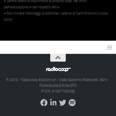
• Sentiti libero di esprimere le proprie idee, nei limiti
dell'educazione e del rispetto altrui.
• Non inviare messaggi pubblicitari, catene di Sant'Antonio o cose
simili.
© 2015 - Radiocoop Edizioni srl - Viale Giacomo Matteotti, 36/b -
Fiorenzuola d'Arda (PC)
P.IVA: 01307190338