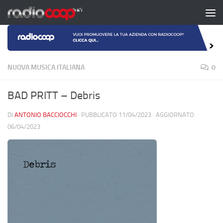
Salta al contenuto
NUOVA MUSICA ITALIANA
0
BAD PRITT – Debris
DI
ANTONIO BACCIOCCHI
· PUBBLICATO
11/04/2023
· AGGIORNATO
06/04/2023