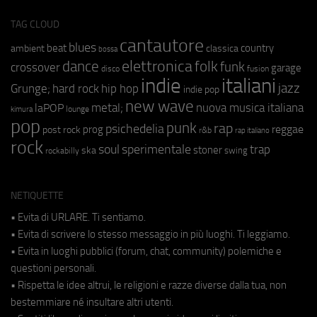
TAG CLOUD
cantautore
blues
beat
country
ambient
classica
bossa
elettronica
dance
folk
funk
crossover
garage
fusion
disco
indie
italiani
jazz
hip hop
Grunge;
hard rock
indie pop
new wave
metal;
nuova musica italiana
laPOP
lounge
kimura
pop
punk
rap
psichedelia
reggae
prog
post rock
r&b
rap italiano
rock
soul
sperimentale
trap
stoner
ska
swing
rockabilly
NETIQUETTE
• Evita di URLARE. Ti sentiamo.
• Evita di scrivere lo stesso messaggio in più luoghi. Ti leggiamo.
• Evita in luoghi pubblici (forum, chat, community) polemiche e
questioni personali.
• Rispetta le idee altrui, le religioni e razze diverse dalla tua, non
bestemmiare né insultare altri utenti.