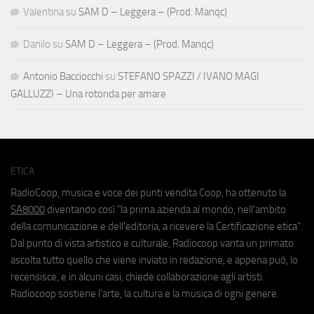
Valentina
su
SAM D – Leggera – (Prod. Manqc)
Danilo
su
SAM D – Leggera – (Prod. Manqc)
Antonio Bacciocchi
su
STEFANO SPAZZI / IVANO MAGI
GALLUZZI – Una rotonda per amare
ETICA
RadioCoop, musica e voce dei punti vendita Coop, ha ottenuto la
SA8000
diventando così "la prima azienda al mondo, nell'ambito
della comunicazione e dell'editoria, a ricevere la Certificazione etica".
Dal punto di vista artistico e culturale, Radiocoop vanta un primato:
ascolta tutto quello che viene inviato in redazione, e appena può, lo
recensisce, e in alcuni casi, chiede collaborazione agli artisti.
Radiocoop sostiene l'arte, la cultura e la musica di ogni genere.