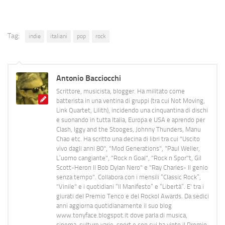
Tag:
indie
italiani
pop
rock
Antonio Bacciocchi
Scrittore, musicista, blogger. Ha militato come
batterista in una ventina di gruppi (tra cui Not Moving,
Link Quartet, Lilith), incidendo una cinquantina di dischi
e suonando in tutta Italia, Europa e USA e aprendo per
Clash, Iggy and the Stooges, Johnny Thunders, Manu
Chao etc. Ha scritto una decina di libri tra cui "Uscito
vivo dagli anni 80", "Mod Generations", "Paul Weller,
L’uomo cangiante", "Rock n Goal", "Rock n Spor"t, Gil
Scott-Heron Il Bob Dylan Nero" e "Ray Charles- Il genio
senza tempo". Collabora con i mensili “Classic Rock”,
"Vinile" e i quotidiani “Il Manifesto” e “Libertà”. E' tra i
giurati del Premio Tenco e del Rockol Awards. Da sedici
anni aggiorna quotidianamente il suo blog
www.tonyface.blogspot.it dove parla di musica,
cinema, culture varie, sport e con cui ha vinto il Premio