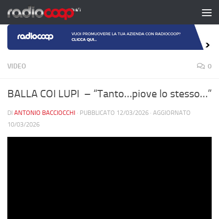
Salta al contenuto
VIDEO
0
BALLA COI LUPI – “Tanto…piove lo stesso…”
DI
ANTONIO BACCIOCCHI
· PUBBLICATO
12/03/2026
· AGGIORNATO
10/03/2026