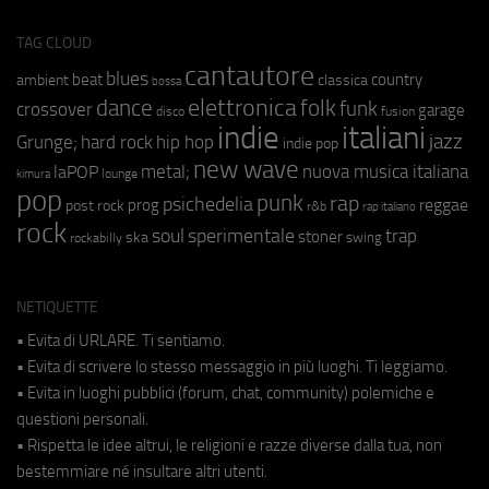
TAG CLOUD
cantautore
blues
beat
country
ambient
classica
bossa
elettronica
dance
folk
funk
crossover
garage
fusion
disco
indie
italiani
jazz
hip hop
Grunge;
hard rock
indie pop
new wave
metal;
nuova musica italiana
laPOP
lounge
kimura
pop
punk
rap
psichedelia
reggae
prog
post rock
r&b
rap italiano
rock
soul
sperimentale
trap
stoner
ska
swing
rockabilly
NETIQUETTE
• Evita di URLARE. Ti sentiamo.
• Evita di scrivere lo stesso messaggio in più luoghi. Ti leggiamo.
• Evita in luoghi pubblici (forum, chat, community) polemiche e
questioni personali.
• Rispetta le idee altrui, le religioni e razze diverse dalla tua, non
bestemmiare né insultare altri utenti.