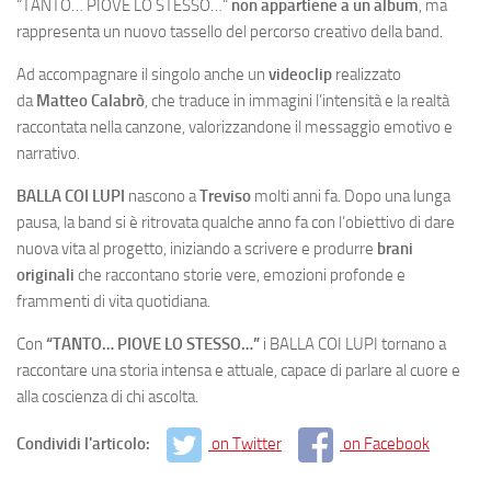
“TANTO… PIOVE LO STESSO…”
non appartiene a un album
, ma
rappresenta un nuovo tassello del percorso creativo della band.
Ad accompagnare il singolo anche un
videoclip
realizzato
da
Matteo Calabrò
, che traduce in immagini l’intensità e la realtà
raccontata nella canzone, valorizzandone il messaggio emotivo e
narrativo.
BALLA COI LUPI
nascono a
Treviso
molti anni fa. Dopo una lunga
pausa, la band si è ritrovata qualche anno fa con l’obiettivo di dare
nuova vita al progetto, iniziando a scrivere e produrre
brani
originali
che raccontano storie vere, emozioni profonde e
frammenti di vita quotidiana.
Con
“TANTO… PIOVE LO STESSO…”
i BALLA COI LUPI tornano a
raccontare una storia intensa e attuale, capace di parlare al cuore e
alla coscienza di chi ascolta.
Condividi l'articolo:
on Twitter
on Facebook