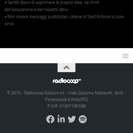
• Sentiti libero di esprimere le proprie idee, nei limiti
dell'educazione e del rispetto altrui.
• Non inviare messaggi pubblicitari, catene di Sant'Antonio o cose
simili.
© 2015 - Radiocoop Edizioni srl - Viale Giacomo Matteotti, 36/b -
Fiorenzuola d'Arda (PC)
P.IVA: 01307190338