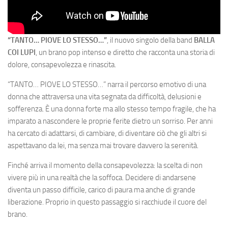
“TANTO… PIOVE LO STESSO…”
, il nuovo singolo della band
BALLA
COI LUPI
, un brano pop intenso e diretto che racconta una storia di
dolore, consapevolezza e rinascita.
“TANTO… PIOVE LO STESSO…” narra il percorso emotivo di una
donna che attraversa una vita segnata da difficoltà, delusioni e
sofferenza. È una donna forte ma allo stesso tempo fragile, che ha
imparato a nascondere le proprie ferite dietro un sorriso. Per anni
ha cercato di adattarsi, di cambiare, di diventare ciò che gli altri si
aspettavano da lei, ma senza mai trovare davvero la serenità.
Finché arriva il momento della consapevolezza: la scelta di non
vivere più in una realtà che la soffoca. Decidere di andarsene
diventa un passo difficile, carico di paura ma anche di grande
liberazione. Proprio in questo passaggio si racchiude il cuore del
brano.