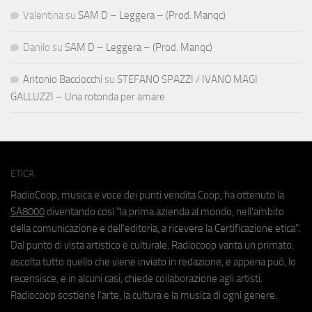
Valentina
su
SAM D – Leggera – (Prod. Manqc)
Danilo
su
SAM D – Leggera – (Prod. Manqc)
Antonio Bacciocchi
su
STEFANO SPAZZI / IVANO MAGI
GALLUZZI – Una rotonda per amare
ETICA
RadioCoop, musica e voce dei punti vendita Coop, ha ottenuto la
SA8000
diventando così "la prima azienda al mondo, nell'ambito
della comunicazione e dell'editoria, a ricevere la Certificazione etica".
Dal punto di vista artistico e culturale, Radiocoop vanta un primato:
ascolta tutto quello che viene inviato in redazione, e appena può, lo
recensisce, e in alcuni casi, chiede collaborazione agli artisti.
Radiocoop sostiene l'arte, la cultura e la musica di ogni genere.