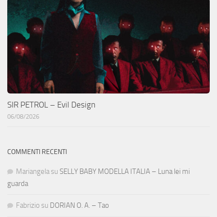
SIR PETROL – Evil Design
06/08/2026
COMMENTI RECENTI
Mariangela
su
SELLY BABY MODELLA ITALIA – Luna lei mi
guarda
Fabrizio
su
DORIAN O. A. – Tao