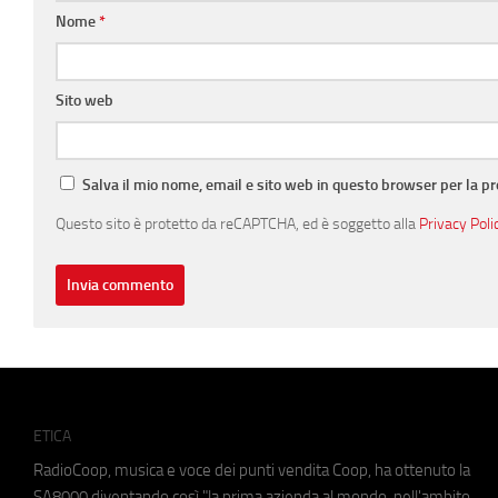
Nome
*
Sito web
Salva il mio nome, email e sito web in questo browser per la 
Questo sito è protetto da reCAPTCHA, ed è soggetto alla
Privacy Poli
ETICA
RadioCoop, musica e voce dei punti vendita Coop, ha ottenuto la
SA8000
diventando così "la prima azienda al mondo, nell'ambito