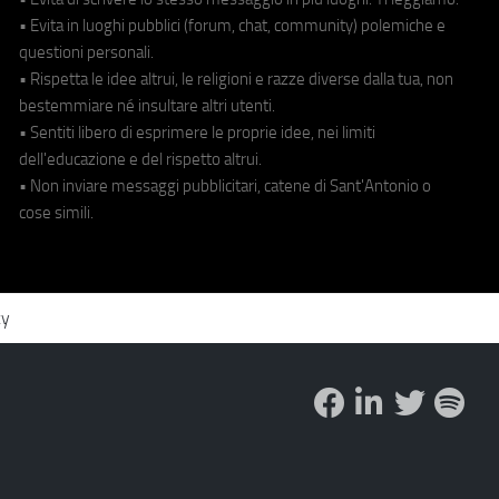
• Evita in luoghi pubblici (forum, chat, community) polemiche e
questioni personali.
• Rispetta le idee altrui, le religioni e razze diverse dalla tua, non
bestemmiare né insultare altri utenti.
• Sentiti libero di esprimere le proprie idee, nei limiti
dell'educazione e del rispetto altrui.
• Non inviare messaggi pubblicitari, catene di Sant'Antonio o
cose simili.
cy