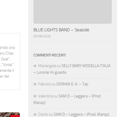
BLUE LIGHTS BAND – Seaside
05/08/2026
idendo una
Manu Chao
COMMENTI RECENTI
 Goal",
 "Vinile"
Mariangela
su
SELLY BABY MODELLA ITALIA
namente il
– Luna lei mi guarda
er del
Fabrizio
su
DORIAN O. A. – Tao
Valentina
su
SAM D – Leggera – (Prod.
Manqc)
Danilo
su
SAM D – Leggera – (Prod. Manqc)