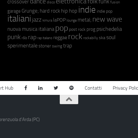
elettronica
dance
folk
funk
crossover
fusion
disco
indie
hip hop
Grunge;
hard rock
garage
indie pop
italiani
new wave
jazz
metal;
laPOP
lounge
kimura
pop
psichedelia
nuova musica italiana
prog
post rock
rock
punk
rap
soul
reggae
ska
r&b
rockabilly
rap italiano
sperimentale
trap
stoner
swing
rt Hub
Contatti
Privacy Poli
orenzuola d'Arda (PC)