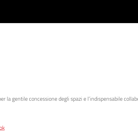
er la gentile concessione degli spazi e l’indispensabile colla
ok