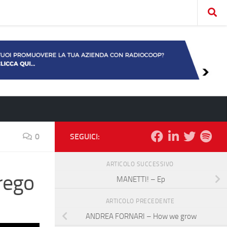
0
SEGUICI:
ARTICOLO SUCCESSIVO
rego
MANETTI! – Ep
ARTICOLO PRECEDENTE
ANDREA FORNARI – How we grow