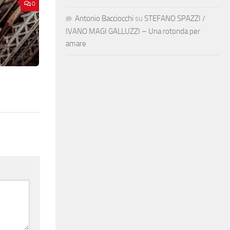
0
Antonio Bacciocchi
su
STEFANO SPAZZI /
IVANO MAGI GALLUZZI – Una rotonda per
amare