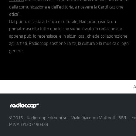
della comunicazione e dell'editoria, a ricevere la Certificazione
etica".
Dal punto di vista artistico e culturale, Radiocoop vanta un
primato: ascolta tutto quello che viene inviato in redazione, e
appena può, lo recensisce, e in alcuni casi, chiede collaborazione
agli artisti. Radiocoop sostiene l'arte, la cultura e la musica di ogni
genere.
A
© 2015 - Radiocoop Edizioni srl - Viale Giacomo Matteotti, 36/b - Fi
P.IVA: 01307190338