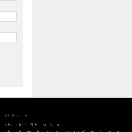
NETIQUETTE
• Evita di URLARE. Ti sentiamo.
• Evita di scrivere lo stesso messaggio in più luoghi. Ti leggiamo.