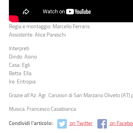
Regia e montaggio: Marcello Ferraris
Assistente: Alice Pareschi
Interpreti
Dindo: Asino
Casa: Egli
Betta: Ella
Ire: Entropia
Grazie all’Az. Agr. Carussin di San Marzano Oliveto (AT) p
Musica: Francesco Casabianca
Condividi l'articolo:
on Twitter
on Facebo