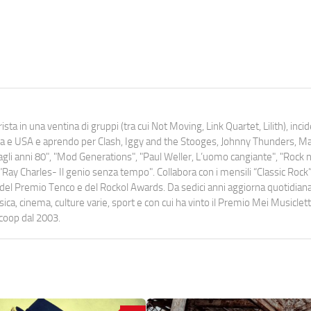
ista in una ventina di gruppi (tra cui Not Moving, Link Quartet, Lilith), inc
uropa e USA e aprendo per Clash, Iggy and the Stooges, Johnny Thunders, 
o dagli anni 80", "Mod Generations", "Paul Weller, L’uomo cangiante", "Rock n
Ray Charles- Il genio senza tempo". Collabora con i mensili “Classic Rock”,
urati del Premio Tenco e del Rockol Awards. Da sedici anni aggiorna quotidia
a, cinema, culture varie, sport e con cui ha vinto il Premio Mei Musiclett
ocoop dal 2003.