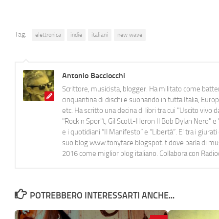
Tag:
elettronica
indie
italiani
new wave
Antonio Bacciocchi
Scrittore, musicista, blogger. Ha militato come batter
cinquantina di dischi e suonando in tutta Italia, E
etc. Ha scritto una decina di libri tra cui "Uscito viv
"Rock n Spor"t, Gil Scott-Heron Il Bob Dylan Nero" e "
e i quotidiani “Il Manifesto” e “Libertà”. E' tra i gi
suo blog www.tonyface.blogspot.it dove parla di music
2016 come miglior blog italiano. Collabora con Radi
POTREBBERO INTERESSARTI ANCHE...