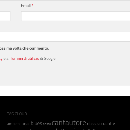
Email
*
prossima volta che commento.
cy
e ai
Termini di utilizzo
di Google.
TAG CLOUD
cantautore
blues
beat
country
ambient
classica
bossa