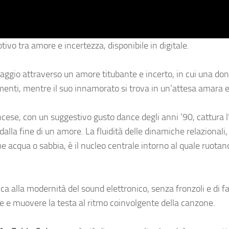
tivo tra amore e incertezza, disponibile in digitale.
viaggio attraverso un amore titubante e incerto, in cui una d
timenti, mentre il suo innamorato si trova in un’attesa amara e
ancese, con un suggestivo gusto dance degli anni ’90, cattura 
alla fine di un amore. La fluidità delle dinamiche relazionali,
 acqua o sabbia, è il nucleo centrale intorno al quale ruotano
a alla modernità del sound elettronico, senza fronzoli e di fa
ede e muovere la testa al ritmo coinvolgente della canzone.