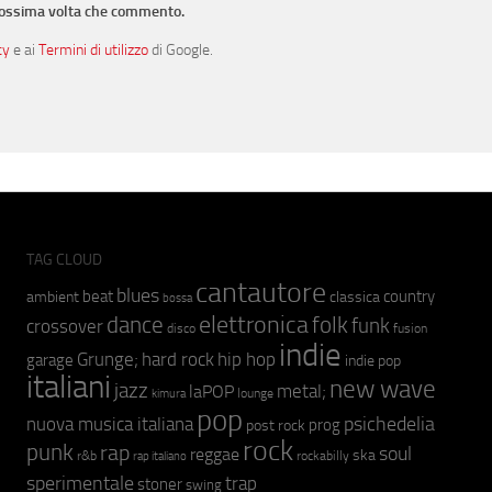
prossima volta che commento.
cy
e ai
Termini di utilizzo
di Google.
TAG CLOUD
cantautore
blues
beat
country
ambient
classica
bossa
elettronica
dance
folk
funk
crossover
fusion
disco
indie
hip hop
Grunge;
hard rock
garage
indie pop
italiani
new wave
jazz
metal;
laPOP
lounge
kimura
pop
psichedelia
nuova musica italiana
prog
post rock
rock
punk
rap
soul
reggae
ska
r&b
rockabilly
rap italiano
sperimentale
trap
stoner
swing