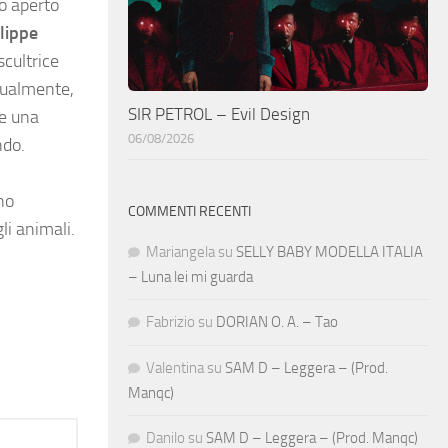
to aperto
lippe
 scultrice
ttualmente,
SIR PETROL – Evil Design
re una
06/08/2026
ndo.
no
COMMENTI RECENTI
li animali.
Mariangela
su
SELLY BABY MODELLA ITALIA
– Luna lei mi guarda
Fabrizio
su
DORIAN O. A. – Tao
Valentina
su
SAM D – Leggera – (Prod.
Manqc)
Danilo
su
SAM D – Leggera – (Prod. Manqc)