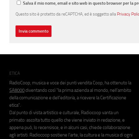
Salva il mio nome, email e sito web in questo browser per la 
Questo sito è protetto da reCAPTCHA, ed è soggetto alla
Privacy Poli
ETICA
RadioCoop, musica e voce dei punti vendita Coop, ha ottenuto la
SA8000
diventando così "la prima azienda al mondo, nell'ambito
della comunicazione e dell'editoria, a ricevere la Certificazione
etica".
Dal punto di vista artistico e culturale, Radiocoop vanta un
primato: ascolta tutto quello che viene inviato in redazione, e
appena può, lo recensisce, e in alcuni casi, chiede collaborazione
agli artisti. Radiocoop sostiene l'arte, la cultura e la musica di ogni