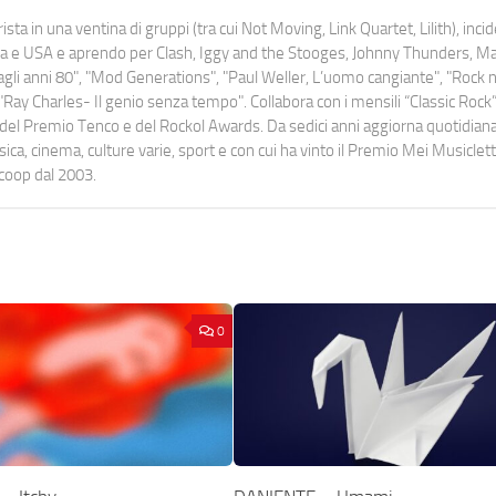
ista in una ventina di gruppi (tra cui Not Moving, Link Quartet, Lilith), inc
uropa e USA e aprendo per Clash, Iggy and the Stooges, Johnny Thunders, 
o dagli anni 80", "Mod Generations", "Paul Weller, L’uomo cangiante", "Rock n
Ray Charles- Il genio senza tempo". Collabora con i mensili “Classic Rock”,
urati del Premio Tenco e del Rockol Awards. Da sedici anni aggiorna quotidia
a, cinema, culture varie, sport e con cui ha vinto il Premio Mei Musiclett
ocoop dal 2003.
0