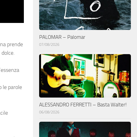
PALOMAR – Palomar
onna prende
07/08/2026
 dolce.
l’essenza
 le parole
ALESSANDRO FERRETTI – Basta Walter!
cile
06/08/2026