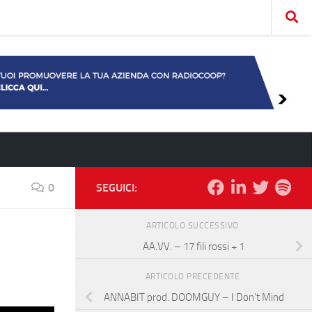
0
SEGUICI:
ARTICOLO SUCCESSIVO
AA.VV. – 17 fili rossi + 1
ARTICOLO PRECEDENTE
ANNABIT prod. DOOMGUY – I Don’t Mind