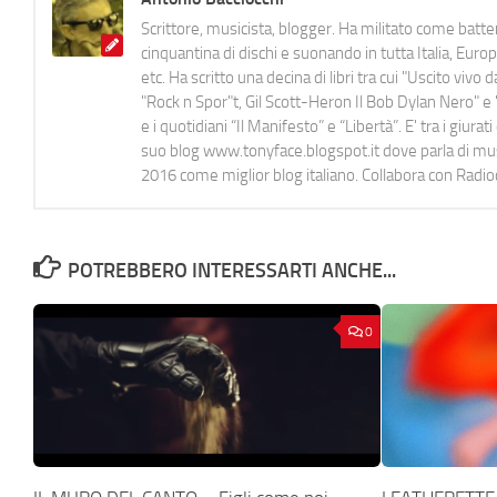
Scrittore, musicista, blogger. Ha militato come batter
cinquantina di dischi e suonando in tutta Italia, E
etc. Ha scritto una decina di libri tra cui "Uscito viv
"Rock n Spor"t, Gil Scott-Heron Il Bob Dylan Nero" e "
e i quotidiani “Il Manifesto” e “Libertà”. E' tra i gi
suo blog www.tonyface.blogspot.it dove parla di music
2016 come miglior blog italiano. Collabora con Radi
POTREBBERO INTERESSARTI ANCHE...
0