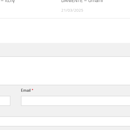
– Itchy
DANIENTE – Umami
21/03/2025
Email
*