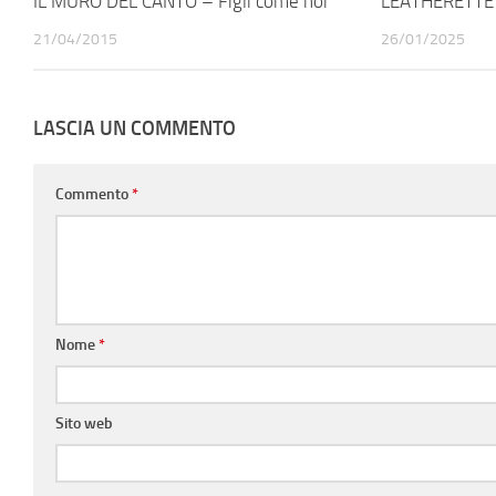
IL MURO DEL CANTO – Figli come noi
LEATHERETTE 
21/04/2015
26/01/2025
LASCIA UN COMMENTO
Commento
*
Nome
*
Sito web