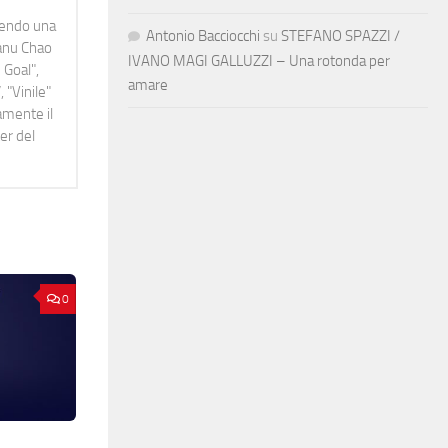
idendo una
Antonio Bacciocchi
su
STEFANO SPAZZI /
Manu Chao
IVANO MAGI GALLUZZI – Una rotonda per
 Goal",
amare
 "Vinile"
namente il
er del
0