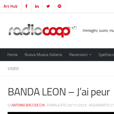
Art Hub
Salta al contenuto
Immagini, suoni, mus
Home
Nuova Musica Italiana
Recensioni
Spettacol
VIDEO
BANDA LEON – J’ai peur
DI
ANTONIO BACCIOCCHI
· PUBBLICATO
29/11/2023
· AGGIORNATO
27