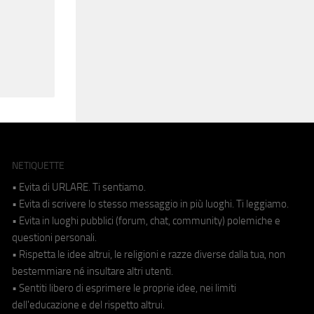
NETIQUETTE
• Evita di URLARE. Ti sentiamo.
• Evita di scrivere lo stesso messaggio in più luoghi. Ti leggiamo.
• Evita in luoghi pubblici (forum, chat, community) polemiche e
questioni personali.
• Rispetta le idee altrui, le religioni e razze diverse dalla tua, non
bestemmiare né insultare altri utenti.
• Sentiti libero di esprimere le proprie idee, nei limiti
dell'educazione e del rispetto altrui.