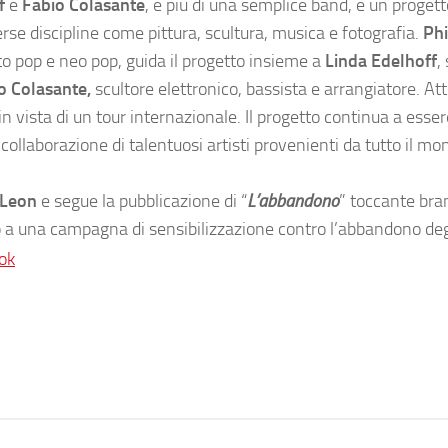
f
e
Fabio Colasante
, è più di una semplice band, è un proget
erse discipline come pittura, scultura, musica e fotografia.
Phi
to pop e neo pop, guida il progetto insieme a
Linda Edelhoff
,
o Colasante,
scultore elettronico, bassista e arrangiatore. A
n vista di un tour internazionale. Il progetto continua a esse
ollaborazione di talentuosi artisti provenienti da tutto il mo
 Leon
e segue la pubblicazione di “
L’abbandono
” toccante bra
o a una campagna di sensibilizzazione contro l’abbandono deg
ok