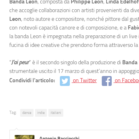
Banda Leon
, composta da
Philippe Leon
,
Linda Edelhof
che accoglie collaborazioni con artisti provenienti da div
Leon
, noto autore e compositore, nonché pittore dal gus
con notevoli capacità canore e di composizione, e a
Fabi
la banda Leon è impegnata nella preparazione di un live i
fucina di idee creative che prendono forma attraverso la c
“
J’ai peur
” è il secondo singolo della produzione di
Banda
strumentale uscito il 17 marzo di quest’anno in appoggi
Condividi l'articolo:
on Twitter
on Facebo
Tag:
dance
indie
italiani
Antonio Bacciocchi