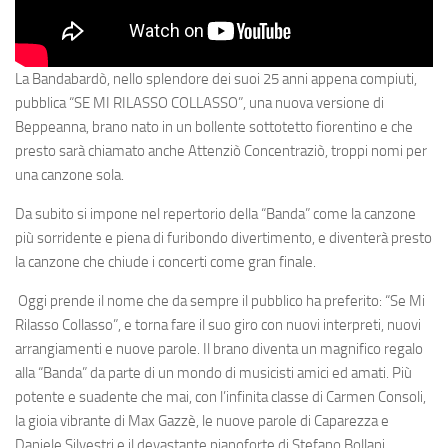
La Bandabardò, nello splendore dei suoi 25 anni appena compiuti,
pubblica “SE MI RILASSO COLLASSO”, una nuova versione di
Beppeanna, brano nato in un bollente sottotetto fiorentino e che
presto sarà chiamato anche Attenziò Concentraziò, troppi nomi per
una canzone sola.
Da subito si impone nel repertorio della “Banda” come la canzone
più sorridente e piena di furibondo divertimento, e diventerà presto
la canzone che chiude i concerti come gran finale.
Oggi prende il nome che da sempre il pubblico ha preferito: “Se Mi
Rilasso Collasso”, e torna fare il suo giro con nuovi interpreti, nuovi
arrangiamenti e nuove parole. Il brano diventa un magnifico regalo
alla “Banda” da parte di un mondo di musicisti amici ed amati. Più
potente e suadente che mai, con l’infinita classe di Carmen Consoli,
la gioia vibrante di Max Gazzè, le nuove parole di Caparezza e
Daniele Silvestri e il devastante pianoforte di Stefano Bollani.