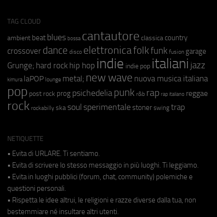
TAG CLOUD
cantautore
blues
beat
country
ambient
classica
bossa
elettronica
dance
folk
funk
crossover
garage
fusion
disco
indie
italiani
jazz
hip hop
Grunge;
hard rock
indie pop
new wave
metal;
nuova musica italiana
laPOP
lounge
kimura
pop
punk
rap
psichedelia
reggae
prog
post rock
r&b
rap italiano
rock
soul
sperimentale
trap
stoner
ska
swing
rockabilly
NETIQUETTE
• Evita di URLARE. Ti sentiamo.
• Evita di scrivere lo stesso messaggio in più luoghi. Ti leggiamo.
• Evita in luoghi pubblici (forum, chat, community) polemiche e
questioni personali.
• Rispetta le idee altrui, le religioni e razze diverse dalla tua, non
bestemmiare né insultare altri utenti.