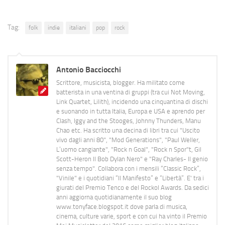
Tag:
folk
indie
italiani
pop
rock
Antonio Bacciocchi
Scrittore, musicista, blogger. Ha militato come
batterista in una ventina di gruppi (tra cui Not Moving,
Link Quartet, Lilith), incidendo una cinquantina di dischi
e suonando in tutta Italia, Europa e USA e aprendo per
Clash, Iggy and the Stooges, Johnny Thunders, Manu
Chao etc. Ha scritto una decina di libri tra cui "Uscito
vivo dagli anni 80", "Mod Generations", "Paul Weller,
L’uomo cangiante", "Rock n Goal", "Rock n Spor"t, Gil
Scott-Heron Il Bob Dylan Nero" e "Ray Charles- Il genio
senza tempo". Collabora con i mensili “Classic Rock”,
"Vinile" e i quotidiani “Il Manifesto” e “Libertà”. E' tra i
giurati del Premio Tenco e del Rockol Awards. Da sedici
anni aggiorna quotidianamente il suo blog
www.tonyface.blogspot.it dove parla di musica,
cinema, culture varie, sport e con cui ha vinto il Premio