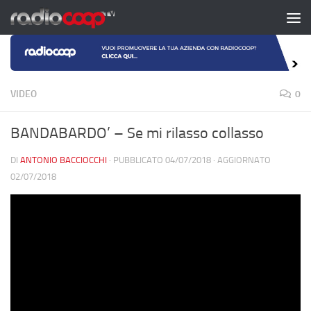
Salta al contenuto
VIDEO
0
BANDABARDO’ – Se mi rilasso collasso
DI
ANTONIO BACCIOCCHI
· PUBBLICATO
04/07/2018
· AGGIORNATO
02/07/2018