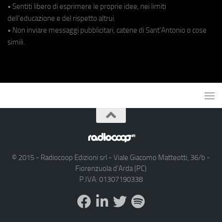
• Sentiti libero di esprimere le proprie idee, nei limiti
dell'educazione e del rispetto altrui.
• Non inviare messaggi pubblicitari, catene di Sant'Antonio o cose
simili.
© 2015 - Radiocoop Edizioni srl - Viale Giacomo Matteotti, 36/b -
Fiorenzuola d'Arda (PC)
P.IVA: 01307190338