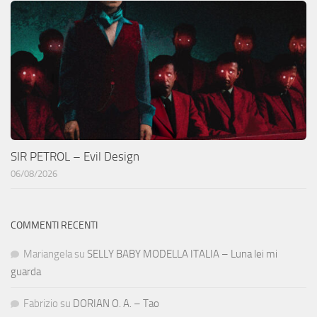
SIR PETROL – Evil Design
06/08/2026
COMMENTI RECENTI
Mariangela
su
SELLY BABY MODELLA ITALIA – Luna lei mi
guarda
Fabrizio
su
DORIAN O. A. – Tao