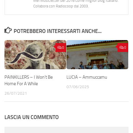
Mei Musicletter del 2016 come miglior blog italiano.
Collabora con Radiocoop dal 2003.
POTREBBERO INTERESSARTI ANCHE...
0
0
PAINKILLERS – I Won’t Be
LUCIA – Ammuccamu
Home For A While
07/06/2025
26/07/2021
LASCIA UN COMMENTO