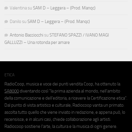
Valentina
su
SAM D – Leggera – (Prod. Manqc)
Danilo
su
SAM D – Leggera – (Prod. Manqc)
Antonio Bacciocchi
su
STEFANO SPAZZI / IVANO MAGI
GALLUZZI – Una rotonda per amare
ETICA
RadioCoop, musica e voce dei punti vendita Coop, ha ottenuto la
SA8000
diventando così "la prima azienda al mondo, nell'ambito
della comunicazione e dell'editoria, a ricevere la Certificazione etica".
Dal punto di vista artistico e culturale, Radiocoop vanta un primato:
ascolta tutto quello che viene inviato in redazione, e appena può, lo
recensisce, e in alcuni casi, chiede collaborazione agli artisti.
Radiocoop sostiene l'arte, la cultura e la musica di ogni genere.