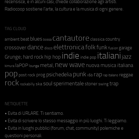
recensisce, e in alcuni casi, chiede collaborazione agli artisti.
Radiocoop sostiene l'arte, la cultura e la musica di ogni genere.
TAG CLOUD
cantautore
blues
beat
country
ambient
classica
bossa
elettronica
dance
folk
funk
crossover
garage
fusion
disco
indie
italiani
jazz
hip hop
Grunge;
hard rock
indie pop
new wave
metal;
nuova musica italiana
laPOP
lounge
kimura
pop
punk
rap
psichedelia
reggae
prog
post rock
r&b
rap italiano
rock
soul
sperimentale
trap
stoner
ska
swing
rockabilly
NETIQUETTE
• Evita di URLARE. Ti sentiamo.
• Evita di scrivere lo stesso messaggio in più luoghi. Ti leggiamo.
• Evita in luoghi pubblici (forum, chat, community) polemiche e
questioni personali.