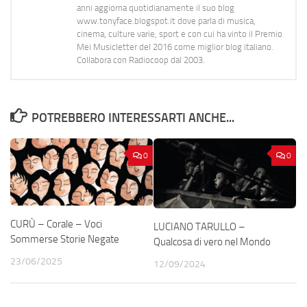
anni aggiorna quotidianamente il suo blog
www.tonyface.blogspot.it dove parla di musica,
cinema, culture varie, sport e con cui ha vinto il Premio
Mei Musicletter del 2016 come miglior blog italiano.
Collabora con Radiocoop dal 2003.
POTREBBERO INTERESSARTI ANCHE...
0
0
CURÙ – Corale – Voci
LUCIANO TARULLO –
Sommerse Storie Negate
Qualcosa di vero nel Mondo
23/06/2025
12/09/2024