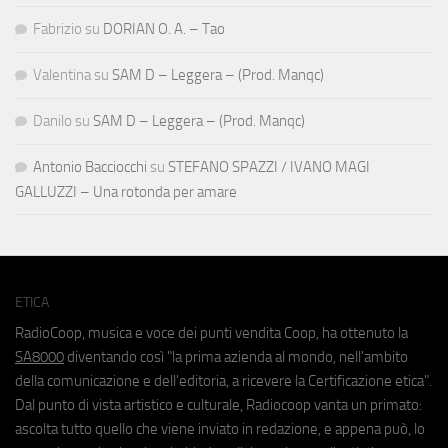
Fabrizio
su
DORIAN O. A. – Tao
Valentina
su
SAM D – Leggera – (Prod. Manqc)
Danilo
su
SAM D – Leggera – (Prod. Manqc)
Antonio Bacciocchi
su
STEFANO SPAZZI / IVANO MAGI
GALLUZZI – Una rotonda per amare
ETICA
RadioCoop, musica e voce dei punti vendita Coop, ha ottenuto la
SA8000
diventando così "la prima azienda al mondo, nell'ambito
della comunicazione e dell'editoria, a ricevere la Certificazione etica".
Dal punto di vista artistico e culturale, Radiocoop vanta un primato:
ascolta tutto quello che viene inviato in redazione, e appena può, lo