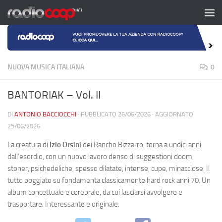
Salta al contenuto
NUOVA MUSICA ITALIANA
0
BANTORIAK – Vol. II
DI
ANTONIO BACCIOCCHI
· PUBBLICATO
26/06/2026
· AGGIORNATO
25/06/2026
La creatura di
Izio Orsini
dei Rancho Bizzarro, torna a undici anni
dall’esordio, con un nuovo lavoro denso di suggestioni doom,
stoner, psichedeliche, spesso dilatate, intense, cupe, minacciose. Il
tutto poggiato su fondamenta classicamente hard rock anni 70. Un
album concettuale e cerebrale, da cui lasciarsi avvolgere e
trasportare. Interessante e originale.