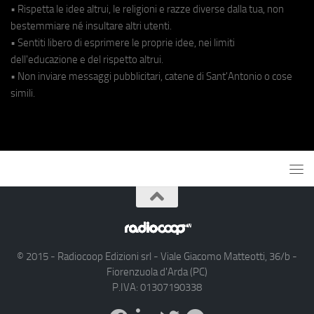
• Rispetta le idee altrui, le religioni e razze diverse dalla tua, non
bestemmiare né insultare altri utenti.
• Sentiti libero di esprimere le proprie idee, nei limiti
dell'educazione e del rispetto altrui.
• Non inviare messaggi pubblicitari, catene di Sant'Antonio o cose
simili.
© 2015 - Radiocoop Edizioni srl - Viale Giacomo Matteotti, 36/b -
Fiorenzuola d'Arda (PC)
P.IVA: 01307190338