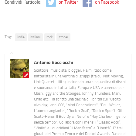
Condividi l'articolo:
on Twitter
on Facebook
Tag:
indie
italiani
rock
stoner
Antonio Bacciocchi
Scrittore, musicista, blogger. Ha militato come
batterista in una ventina di gruppi (tra cui Not Moving,
Link Quartet, Lilith), incidendo una cinquantina di dischi
e suonando in tutta Italia, Europa e USA e aprendo per
Clash, Iggy and the Stooges, Johnny Thunders, Manu
Chao etc. Ha scritto una decina di libri tra cui "Uscito
vivo dagli anni 80", "Mod Generations", "Paul Weller,
L’uomo cangiante", "Rock n Goal", "Rock n Spor"t, Gil
Scott-Heron Il Bob Dylan Nero" e "Ray Charles- Il genio
senza tempo". Collabora con i mensili “Classic Rock”,
"Vinile" e i quotidiani “Il Manifesto” e “Libertà”. E' tra i
giurati del Premio Tenco e del Rockol Awards. Da sedici