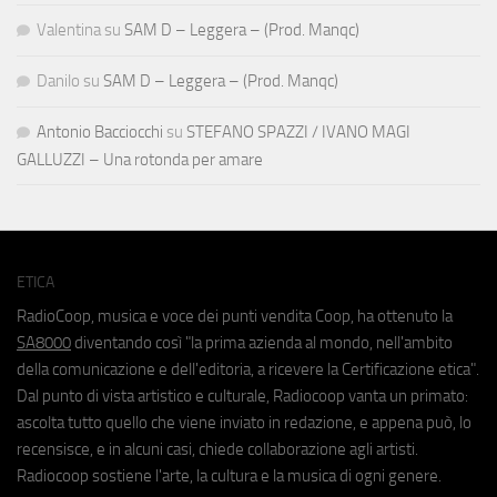
Valentina
su
SAM D – Leggera – (Prod. Manqc)
Danilo
su
SAM D – Leggera – (Prod. Manqc)
Antonio Bacciocchi
su
STEFANO SPAZZI / IVANO MAGI
GALLUZZI – Una rotonda per amare
ETICA
RadioCoop, musica e voce dei punti vendita Coop, ha ottenuto la
SA8000
diventando così "la prima azienda al mondo, nell'ambito
della comunicazione e dell'editoria, a ricevere la Certificazione etica".
Dal punto di vista artistico e culturale, Radiocoop vanta un primato:
ascolta tutto quello che viene inviato in redazione, e appena può, lo
recensisce, e in alcuni casi, chiede collaborazione agli artisti.
Radiocoop sostiene l'arte, la cultura e la musica di ogni genere.