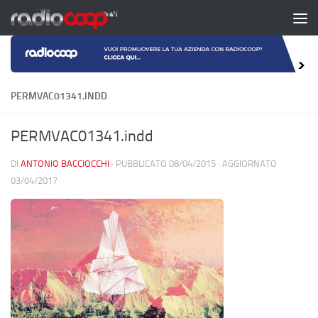
Salta al contenuto
PERMVAC01341.INDD
PERMVAC01341.indd
DI
ANTONIO BACCIOCCHI
· PUBBLICATO
08/04/2015
· AGGIORNATO
03/04/2017