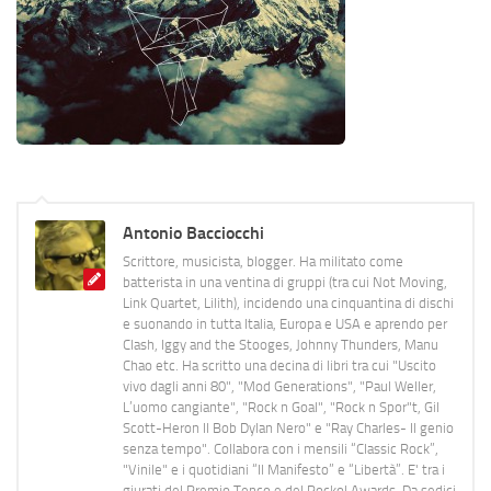
Antonio Bacciocchi
Scrittore, musicista, blogger. Ha militato come
batterista in una ventina di gruppi (tra cui Not Moving,
Link Quartet, Lilith), incidendo una cinquantina di dischi
e suonando in tutta Italia, Europa e USA e aprendo per
Clash, Iggy and the Stooges, Johnny Thunders, Manu
Chao etc. Ha scritto una decina di libri tra cui "Uscito
vivo dagli anni 80", "Mod Generations", "Paul Weller,
L’uomo cangiante", "Rock n Goal", "Rock n Spor"t, Gil
Scott-Heron Il Bob Dylan Nero" e "Ray Charles- Il genio
senza tempo". Collabora con i mensili “Classic Rock”,
"Vinile" e i quotidiani “Il Manifesto” e “Libertà”. E' tra i
giurati del Premio Tenco e del Rockol Awards. Da sedici