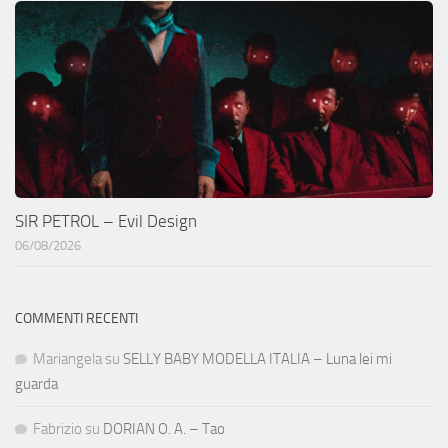
SIR PETROL – Evil Design
06/08/2026
COMMENTI RECENTI
Mariangela
su
SELLY BABY MODELLA ITALIA – Luna lei mi
guarda
Fabrizio
su
DORIAN O. A. – Tao