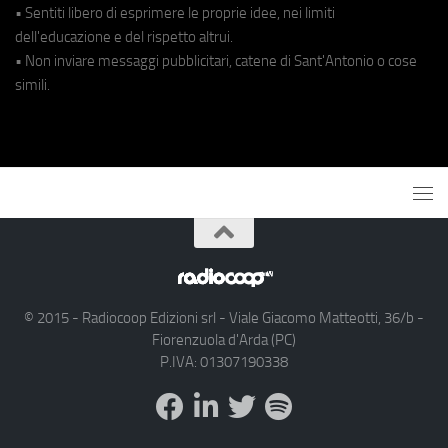
• Sentiti libero di esprimere le proprie idee, nei limiti
dell'educazione e del rispetto altrui.
• Non inviare messaggi pubblicitari, catene di Sant'Antonio o cose
simili.
© 2015 - Radiocoop Edizioni srl - Viale Giacomo Matteotti, 36/b -
Fiorenzuola d'Arda (PC)
P.IVA: 01307190338