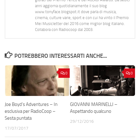
anni aggiorna quotidianamente il suo blog
www.tonyface.blogspot.it dove parla di musica,
cinema, culture varie, sport e con cui ha vinto il Premio
Mei Musicletter del 2016 come miglior blog italiano.
Collabora con Radiocoop dal 2003.
POTREBBERO INTERESSARTI ANCHE...
0
0
Joe Boyd’s Adventures – In
GIOVANNI MARINELLI –
esclusiva per RadioCoop –
Aspettando qualcuno
Sesta puntata
29/12/2016
17/07/2017