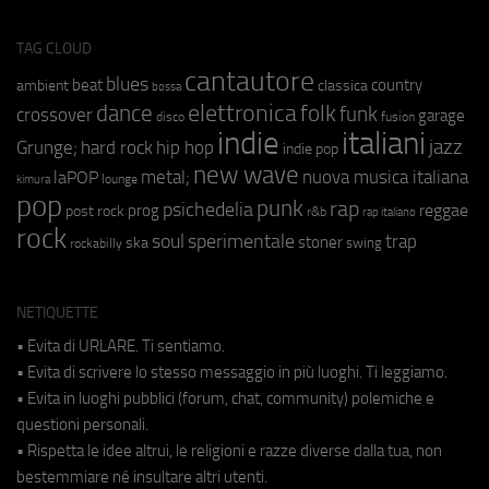
TAG CLOUD
cantautore
blues
beat
country
ambient
classica
bossa
elettronica
dance
folk
funk
crossover
garage
fusion
disco
indie
italiani
jazz
hip hop
Grunge;
hard rock
indie pop
new wave
metal;
nuova musica italiana
laPOP
lounge
kimura
pop
punk
rap
psichedelia
reggae
prog
post rock
r&b
rap italiano
rock
soul
sperimentale
trap
stoner
ska
swing
rockabilly
NETIQUETTE
• Evita di URLARE. Ti sentiamo.
• Evita di scrivere lo stesso messaggio in più luoghi. Ti leggiamo.
• Evita in luoghi pubblici (forum, chat, community) polemiche e
questioni personali.
• Rispetta le idee altrui, le religioni e razze diverse dalla tua, non
bestemmiare né insultare altri utenti.