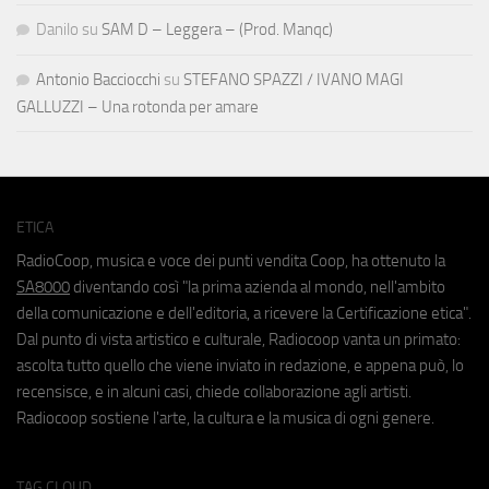
Danilo
su
SAM D – Leggera – (Prod. Manqc)
Antonio Bacciocchi
su
STEFANO SPAZZI / IVANO MAGI
GALLUZZI – Una rotonda per amare
ETICA
RadioCoop, musica e voce dei punti vendita Coop, ha ottenuto la
SA8000
diventando così "la prima azienda al mondo, nell'ambito
della comunicazione e dell'editoria, a ricevere la Certificazione etica".
Dal punto di vista artistico e culturale, Radiocoop vanta un primato:
ascolta tutto quello che viene inviato in redazione, e appena può, lo
recensisce, e in alcuni casi, chiede collaborazione agli artisti.
Radiocoop sostiene l'arte, la cultura e la musica di ogni genere.
TAG CLOUD