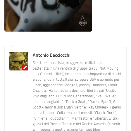
Antonio Bacciocchi
Scrittore, musicista, blogger. Ha militato come
batterista in una ventina di gruppi (tra cui Not Moving,
Link Quartet, Lilith), incidendo una cinquantina di dischi
e suonando in tutta Italia, Europa e USA e aprendo per
Clash, Iggy and the Stooges, Johnny Thunders, Manu
Chao etc. Ha scritto una decina di libri tra cui "Uscito
vivo dagli anni 80", "Mod Generations", "Paul Weller,
L’uomo cangiante", "Rock n Goal", "Rock n Spor"t, Gil
Scott-Heron Il Bob Dylan Nero" e "Ray Charles- Il genio
senza tempo". Collabora con i mensili “Classic Rock”,
"Vinile" e i quotidiani “Il Manifesto” e “Libertà”. E' tra i
giurati del Premio Tenco e del Rockol Awards. Da sedici
anni aggiorna quotidianamente il suo blog