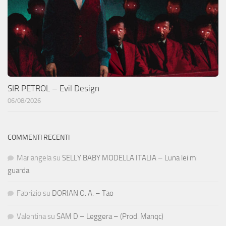
SIR PETROL – Evil Design
06/08/2026
COMMENTI RECENTI
Mariangela
su
SELLY BABY MODELLA ITALIA – Luna lei mi
guarda
Fabrizio
su
DORIAN O. A. – Tao
Valentina
su
SAM D – Leggera – (Prod. Manqc)