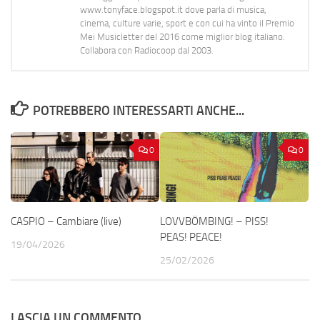
www.tonyface.blogspot.it dove parla di musica,
cinema, culture varie, sport e con cui ha vinto il Premio
Mei Musicletter del 2016 come miglior blog italiano.
Collabora con Radiocoop dal 2003.
POTREBBERO INTERESSARTI ANCHE...
0
0
CASPIO – Cambiare (live)
LOVVBÖMBING! – PISS!
PEAS! PEACE!
19/04/2026
25/02/2026
LASCIA UN COMMENTO