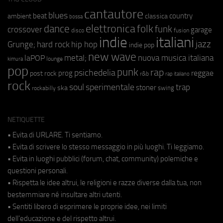
cantautore
blues
beat
country
ambient
classica
bossa
elettronica
dance
folk
funk
crossover
garage
fusion
disco
indie
italiani
jazz
hip hop
Grunge;
hard rock
indie pop
new wave
metal;
nuova musica italiana
laPOP
lounge
kimura
pop
punk
rap
psichedelia
reggae
prog
post rock
r&b
rap italiano
rock
soul
sperimentale
trap
stoner
ska
swing
rockabilly
NETIQUETTE
• Evita di URLARE. Ti sentiamo.
• Evita di scrivere lo stesso messaggio in più luoghi. Ti leggiamo.
• Evita in luoghi pubblici (forum, chat, community) polemiche e
questioni personali.
• Rispetta le idee altrui, le religioni e razze diverse dalla tua, non
bestemmiare né insultare altri utenti.
• Sentiti libero di esprimere le proprie idee, nei limiti
dell'educazione e del rispetto altrui.