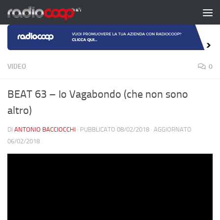
Salta al contenuto
VIDEO
0
BEAT 63 – Io Vagabondo (che non sono
altro)
DI
ANTONIO BACCIOCCHI
· PUBBLICATO
08/02/2018
· AGGIORNATO
06/02/2018