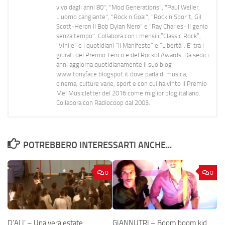
vivo dagli anni 80", "Mod Generations", "Paul Weller,
L’uomo cangiante", "Rock n Goal", "Rock n Spor"t, Gil
Scott-Heron Il Bob Dylan Nero" e "Ray Charles- Il genio
senza tempo". Collabora con i mensili “Classic Rock”,
"Vinile" e i quotidiani “Il Manifesto” e “Libertà”. E' tra i
giurati del Premio Tenco e del Rockol Awards. Da sedici
anni aggiorna quotidianamente il suo blog
www.tonyface.blogspot.it dove parla di musica,
cinema, culture varie, sport e con cui ha vinto il Premio
Mei Musicletter del 2016 come miglior blog italiano.
Collabora con Radiocoop dal 2003.
POTREBBERO INTERESSARTI ANCHE...
0
0
D’ALI’ – Una vera estate
GIANNUTRI – Boom boom kid