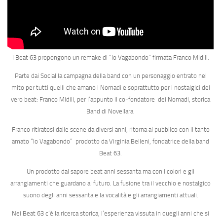
I Beat 63 propongono un remake di “
Io Vagabondo
” firmata
Franco Midili
.
Parte dai Social la campagna della band con un personaggio entrato nel
mito per tutti quelli che amano i
Nomadi
e soprattutto per i nostalgici del
vero beat: Franco Midili, per l’appunto il co-fondatore dei Nomadi, storica
Band di Novellara.
Franco ritiratosi dalle scene da diversi anni, ritorna al pubblico con il tanto
amato “Io Vagabondo” prodotto da
Virginia Bellen
i, fondatrice della band
Beat 63.
Un prodotto dal sapore beat anni sessanta ma con i colori e gli
arrangiamenti che guardano al futuro. La fusione tra il vecchio e nostalgico
suono degli anni sessanta e la vocalità e gli arrangiamenti attuali.
Nei Beat 63 c’è la ricerca storica, l’esperienza vissuta in quegli anni che si