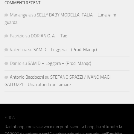
COMMENTI RECENTI
Mariangela
su
SELLY BABY MODELLA ITALIA – Luna lei mi
guarda
Fabrizio
su
DORIAN O. A. – Tao
Valentina
su
SAM D – Leggera – (Prod. Manqc)
Danilo
su
SAM D – Leggera – (Prod. Manqc)
Antonio Bacciocchi
su
STEFANO SPAZZI / IVANO MAGI
GALLUZZI – Una rotonda per amare
ETICA
RadioCoop, musica e voce dei punti vendita Coop, ha ottenuto la
SA8000
diventando così "la prima azienda al mondo, nell'ambito