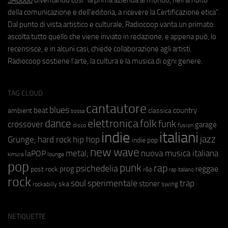
della comunicazione e dell'editoria, a ricevere la Certificazione etica".
Dal punto di vista artistico e culturale, Radiocoop vanta un primato:
ascolta tutto quello che viene inviato in redazione, e appena può, lo
recensisce, e in alcuni casi, chiede collaborazione agli artisti.
Radiocoop sostiene l'arte, la cultura e la musica di ogni genere.
TAG CLOUD
cantautore
blues
beat
country
ambient
classica
bossa
elettronica
dance
folk
funk
crossover
garage
fusion
disco
indie
italiani
jazz
hip hop
Grunge;
hard rock
indie pop
new wave
metal;
nuova musica italiana
laPOP
lounge
kimura
pop
punk
rap
psichedelia
reggae
prog
post rock
r&b
rap italiano
rock
soul
sperimentale
trap
stoner
ska
swing
rockabilly
NETIQUETTE