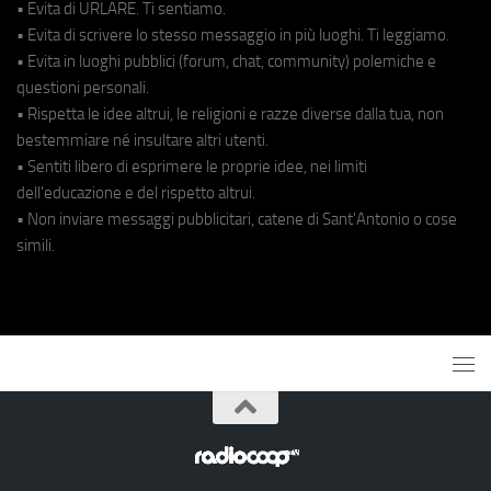
• Evita di URLARE. Ti sentiamo.
• Evita di scrivere lo stesso messaggio in più luoghi. Ti leggiamo.
• Evita in luoghi pubblici (forum, chat, community) polemiche e
questioni personali.
• Rispetta le idee altrui, le religioni e razze diverse dalla tua, non
bestemmiare né insultare altri utenti.
• Sentiti libero di esprimere le proprie idee, nei limiti
dell'educazione e del rispetto altrui.
• Non inviare messaggi pubblicitari, catene di Sant'Antonio o cose
simili.