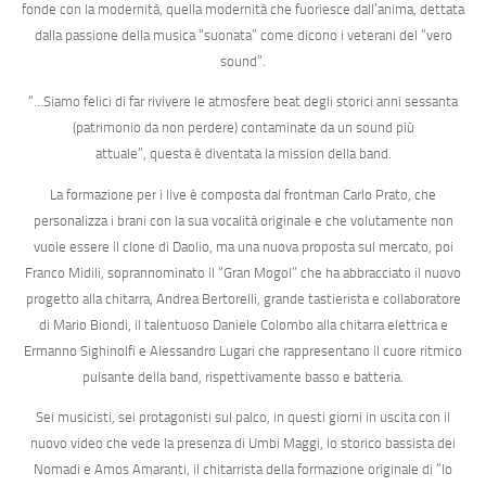
fonde con la modernità, quella modernità che fuoriesce dall’anima, dettata
dalla passione della musica “suonata” come dicono i veterani del “vero
sound”.
“…Siamo felici di far rivivere le atmosfere beat degli storici anni sessanta
(patrimonio da non perdere) contaminate da un sound più
attuale”, questa è diventata la mission della band.
La formazione per i live è composta dal frontman
Carlo Prato
, che
personalizza i brani con la sua vocalità originale e che volutamente non
vuole essere il clone di Daolio, ma una nuova proposta sul mercato, poi
Franco Midili
, soprannominato il “Gran Mogol” che ha abbracciato il nuovo
progetto alla chitarra,
Andrea Bertorelli
, grande tastierista e collaboratore
di Mario Biondi, il talentuoso
Daniele Colombo
alla chitarra elettrica e
Ermanno Sighinolfi
e
Alessandro Lugari
che rappresentano il cuore ritmico
pulsante della band, rispettivamente basso e batteria.
Sei musicisti, sei protagonisti sul palco, in questi giorni in uscita con il
nuovo video che vede la presenza di
Umbi Maggi
, lo storico bassista dei
Nomadi e
Amos Amaranti
, il chitarrista della formazione originale di “Io