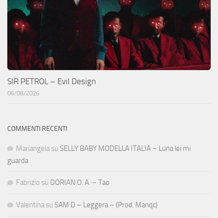
SIR PETROL – Evil Design
06/08/2026
COMMENTI RECENTI
Mariangela
su
SELLY BABY MODELLA ITALIA – Luna lei mi
guarda
Fabrizio
su
DORIAN O. A. – Tao
Valentina
su
SAM D – Leggera – (Prod. Manqc)