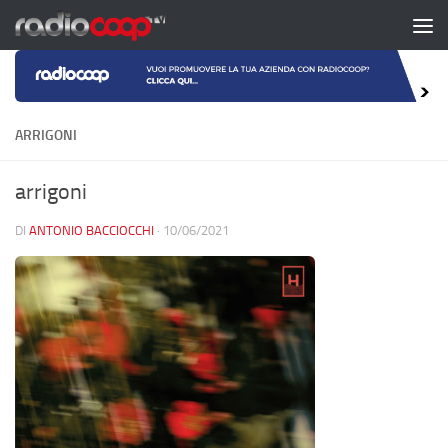
Salta al contenuto
ARRIGONI
arrigoni
DI
ANTONIO BACCIOCCHI
·
10/06/2021