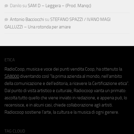
Danilo
su
SAM D – Leggera – (Prod. Manqc)
Antonio Bacciocchi
su
STEFANO SPAZZI / IVANO MAGI
GALLUZZI – Una rotonda per amare
ETICA
RadioCoop, musica e voce dei punti vendita Coop, ha ottenuto la
SA8000
diventando così "la prima azienda al mondo, nell'ambito
della comunicazione e dell'editoria, a ricevere la Certificazione etica".
Dal punto di vista artistico e culturale, Radiocoop vanta un primato:
ascolta tutto quello che viene inviato in redazione, e appena può, lo
recensisce, e in alcuni casi, chiede collaborazione agli artisti.
Radiocoop sostiene l'arte, la cultura e la musica di ogni genere.
TAG CLOUD