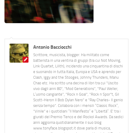
Antonio Bacciocchi
Scrittore, musicista, blogger. Ha militato come
batterista in una ventina di gruppi (tra cui Not Moving,
Link Quartet, Lilith), incidendo una cinquantina di dischi
e suonando in tutta Italia, Europa e USA e aprendo per
Clash, Iggy and the Stooges, Johnny Thunders, Manu
Chao etc. Ha scritto una decina di libri tra cui "Uscito
vivo dagli anni 80", "Mod Generations", "Paul Weller,
L’uomo cangiante", "Rock n Goal", "Rock n Spor"t, Gil
Scott-Heron Il Bob Dylan Nero" e "Ray Charles- Il genio
senza tempo". Collabora con i mensili “Classic Rock”,
"Vinile" e i quotidiani “Il Manifesto” e “Libertà”. E' tra i
giurati del Premio Tenco e del Rockol Awards. Da sedici
anni aggiorna quotidianamente il suo blog
www.tonyface.blogspot.it dove parla di musica,