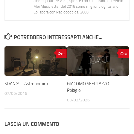
cinema, culture varie, sport e con cui ha vinto il Premio
Mei Musicletter del 2016 come miglior blog italiano.
Collabora con Radiocoop dal 2003.
POTREBBERO INTERESSARTI ANCHE...
0
0
SDANG! – Astronomica
GIACOMO SFERLAZZO –
Pelagie
07/05/2016
03/03/2026
LASCIA UN COMMENTO