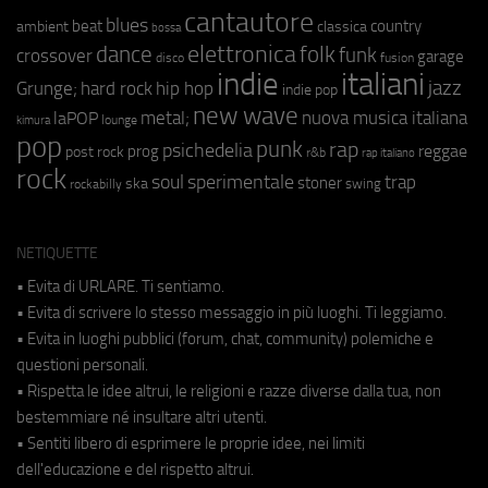
cantautore
blues
beat
country
ambient
classica
bossa
elettronica
dance
folk
funk
crossover
garage
fusion
disco
indie
italiani
jazz
hip hop
Grunge;
hard rock
indie pop
new wave
metal;
nuova musica italiana
laPOP
lounge
kimura
pop
punk
rap
psichedelia
reggae
prog
post rock
r&b
rap italiano
rock
soul
sperimentale
trap
stoner
ska
swing
rockabilly
NETIQUETTE
• Evita di URLARE. Ti sentiamo.
• Evita di scrivere lo stesso messaggio in più luoghi. Ti leggiamo.
• Evita in luoghi pubblici (forum, chat, community) polemiche e
questioni personali.
• Rispetta le idee altrui, le religioni e razze diverse dalla tua, non
bestemmiare né insultare altri utenti.
• Sentiti libero di esprimere le proprie idee, nei limiti
dell'educazione e del rispetto altrui.