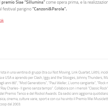
l
premio Siae “Sillumina”
come opera prima, e la realizzazion
l festival parigino
“Canzoni&Parole”.
ok
ista in una ventina di gruppi (tra cui Not Moving, Link Quartet, Lilith), inc
uropa e USA e aprendo per Clash, Iggy and the Stooges, Johnny Thunders, 
o dagli anni 80", "Mod Generations", "Paul Weller, L’uomo cangiante", "Rock n
Ray Charles- Il genio senza tempo". Collabora con i mensili “Classic Rock”,
urati del Premio Tenco e del Rockol Awards. Da sedici anni aggiorna quotidia
a, cinema, culture varie, sport e con cui ha vinto il Premio Mei Musiclett
ocoop dal 2003.