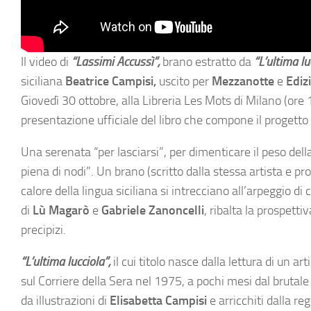
Il video di
“Lassimi Accussì”,
brano estratto da
“L’ultima lu
siciliana
Beatrice Campisi,
uscito per
Mezzanotte
e
Ediz
Giovedì 30 ottobre, alla Libreria Les Mots di Milano (ore 
presentazione ufficiale del libro che compone il progetto
Una serenata “per lasciarsi”, per dimenticare il peso dell
piena di nodi”. Un brano (scritto dalla stessa artista e pro
calore della lingua siciliana si intrecciano all’arpeggio di 
di
Lù Magarò
e
Gabriele Zanoncelli
, ribalta la prospett
precipizi.
“L’ultima lucciola”,
il cui titolo nasce dalla lettura di un art
sul Corriere della Sera nel 1975, a pochi mesi dal brutale 
da illustrazioni di
Elisabetta Campisi
e arricchiti dalla r