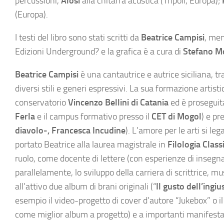
percussioni,
Alosi
alla chitarra acustica (Tripoli, Europa);
(Europa).
I testi del libro sono stati scritti da
Beatrice Campisi
, men
Edizioni Underground? e la grafica è a cura di
Stefano Mo
Beatrice Campisi
è una cantautrice e autrice siciliana, t
diversi stili e generi espressivi. La sua formazione artisti
conservatorio
Vincenzo Bellini di Catania
ed è proseguit
Ferla
e il campus formativo presso il
CET di Mogol
) e pr
diavolo-, Francesca Incudine
). L’amore per le arti si le
portato Beatrice alla laurea magistrale in
Filologia Class
ruolo, come docente di lettere (con esperienze di insegna
parallelamente, lo sviluppo della carriera di scrittrice,
all’attivo due album di brani originali (“
Il gusto dell’ing
esempio il video-progetto di cover d’autore “Jukebox” o il 
come miglior album a progetto) e a importanti manifestazi