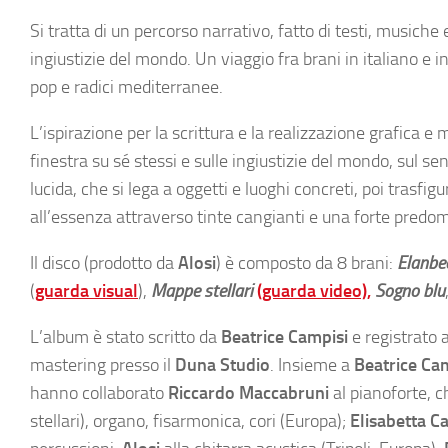
Si tratta di un percorso narrativo, fatto di testi, musiche
ingiustizie del mondo. Un viaggio fra brani in italiano e 
pop e radici mediterranee.
L’ispirazione per la scrittura e la realizzazione grafica 
finestra su sé stessi e sulle ingiustizie del mondo, sul se
lucida, che si lega a oggetti e luoghi concreti, poi trasfigu
all’essenza attraverso tinte cangianti e una forte pred
Il disco (prodotto da
Alosi
) è composto da 8 brani:
Elanbe
(
guarda visual
),
Mappe stellari
(guarda video),
Sogno blu
L’album è stato scritto da
Beatrice Campisi
e registrato 
mastering presso il
Duna Studio
. Insieme a
Beatrice Ca
hanno collaborato
Riccardo Maccabruni
al pianoforte, c
stellari), organo, fisarmonica, cori (Europa);
Elisabetta C