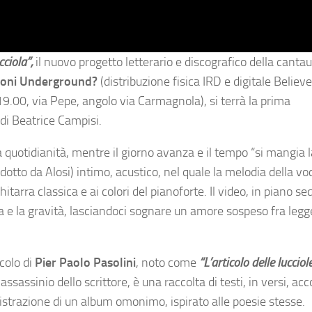
cciola”,
il nuovo progetto letterario e discografico della cantau
ioni Underground?
(distribuzione fisica IRD e digitale
Believe 
19.00, via Pepe, angolo via Carmagnola), si terrà la prima
 di Beatrice Campisi.
a quotidianità, mentre il giorno avanza e il tempo “si mangia l
dotto da Alosi) intimo, acustico, nel quale la melodia della voc
chitarra classica e ai colori del pianoforte. Il video, in piano s
iva e la gravità, lasciandoci sognare un amore sospeso fra leg
icolo di
Pier Paolo Pasolini
, noto come
“L’articolo delle lucciole
assassinio dello scrittore, è una raccolta di testi, in versi, a
egistrazione di un album omonimo, ispirato alle poesie stesse.