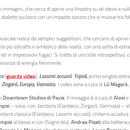
 e immagini, che cerca di aprire una finestra su sé stessi e sul
in dialetto siciliano con un impasto sonoro che si muove tra fo
e musicale nasce da semplici suggestioni, che cercano di aprire
nso più astratto e simbolico della realtà, con una sorta di estr
rati in impressioni fugaci. Si tratta di uno stile introspettivo,
ominanza di energia femminile.
co
(
guarda video
),
Lassimi accussì
,
Tripoli,
primo singolo estra
,
Zingarò, Europa, Vanniata.
I video sono a cura di
Lù Magarò.
ai
Downtown Studios di Pavia
. Il mixaggio è a cura di
Alosi
e 
mpisi
– voce, cori, tamburo (Elanbeco, Zingarò, Vanniata) – al
hitarra classica (Elanbeco, Lassimi accussì), chitarra acustic
ampisi
al basso e cori (Sogno blu);
Andrea Pisati
alla batteria 