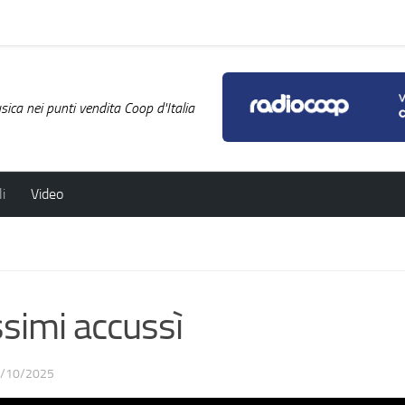
ica nei punti vendita Coop d'Italia
i
Video
simi accussì
/10/2025