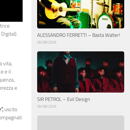
trice
Digital).
ALESSANDRO FERRETTI – Basta Walter!
06/08/2026
a vita,
e e il
equenza,
gerezza e
SIR PETROL – Evil Design
06/08/2026
”,
uscito
ccompagnati