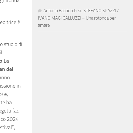
 ghironda
Antonio Bacciocchi
su
STEFANO SPAZZI /
IVANO MAGI GALLUZZI – Una rotonda per
editrice è
amare
o studio di
il
o La
an del
hanno
issione in
) e,
nte ha
ogetti (ad
enco 2024
stival”,