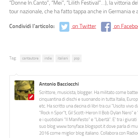
“Donne In.Canto”, “Mei”, “Lilith Festival”…), la vittoria de
tour nazionale, che ha fatto tappa anche in Germania e a
Condividi l'articolo:
on Twitter
on Facebo
Tag:
cantautore
indie
italiani
pop
Antonio Bacciocchi
Scrittore, musicista, blogger. Ha militato come batter
cinquantina di dischi e suonando in tutta Italia, E
etc. Ha scritto una decina di libri tra cui "Uscito viv
"Rock n Spor"t, Gil Scott-Heron Il Bob Dylan Nero" e "
e i quotidiani “Il Manifesto” e “Libertà”. E' tra i gi
suo blog www.tonyface.blogspot.it dove parla di music
2016 come miglior blog italiano. Collabora con Radi