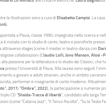
Rosario Lo Monaco
alle chitarre elettriche;
Laura Bagnis
alla
tre le illustrazioni sono a cura di
Elisabetta Campisi
. La casa 
nti.
rapiantata a Pavia, classe 1990, impegnata nella ricerca e nell
ca è iniziata con lo studio di canto, teatro e pianoforte presso 
a attraverso stages (come il master in teatro-danza con
Dari
estigiose collaborazioni (C
laudio Lolli, Jono Manson, Alosi -P
ga alla passione per la letteratura e lo studio dei Classici, che 
ica
presso l’Università di Pavia. Alla laurea sono seguiti l’imm
mento a giovani e adulti stranieri, anche in ambito carcerario
 musicista, performer e insegnante di canto moderno. Attualme
iusto”, 2017; “Ombre”, 2022
), la partecipazione a numerosi pr
triplo CD “
Shaida-Tracce di libertà
“, candidato alla targa T
oni (come “Catania Jazz”, “Il Tenco Ascolta”, “Su la Testa Fe