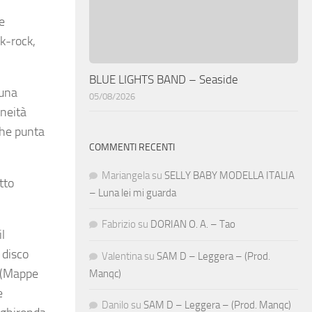
le
lk-rock,
BLUE LIGHTS BAND – Seaside
 una
05/08/2026
aneità
 che punta
COMMENTI RECENTI
Mariangela
su
SELLY BABY MODELLA ITALIA
tto
– Luna lei mi guarda
Fabrizio
su
DORIAN O. A. – Tao
il
 disco
Valentina
su
SAM D – Leggera – (Prod.
a (Mappe
Manqc)
e
Danilo
su
SAM D – Leggera – (Prod. Manqc)