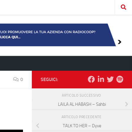
0
SEGUICI:
ARTICOLO SUCCESSIVO
LAILA AL HABASH – Sahbi
ARTICOLO PRECEDENTE
TALK TO HER – Dyve