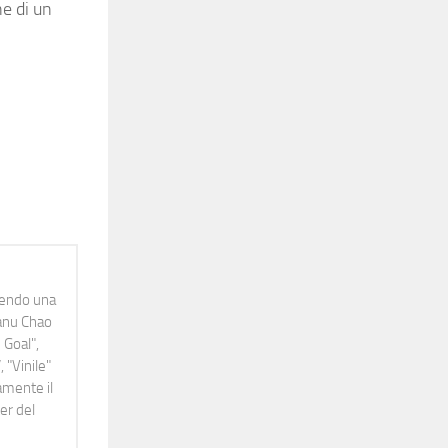
e di un
idendo una
Manu Chao
 Goal",
 "Vinile"
namente il
er del