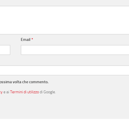
Email
*
prossima volta che commento.
cy
e ai
Termini di utilizzo
di Google.