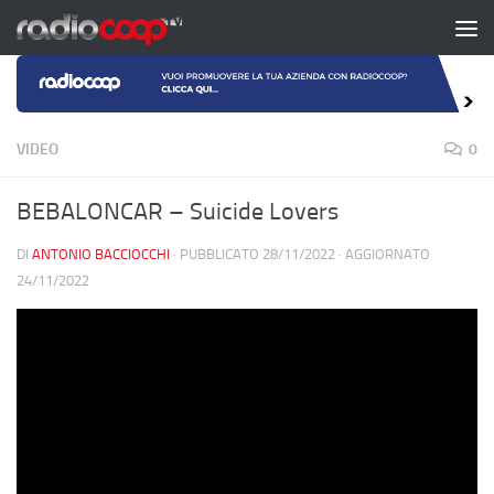
Salta al contenuto
VIDEO
0
BEBALONCAR – Suicide Lovers
DI
ANTONIO BACCIOCCHI
· PUBBLICATO
28/11/2022
· AGGIORNATO
24/11/2022