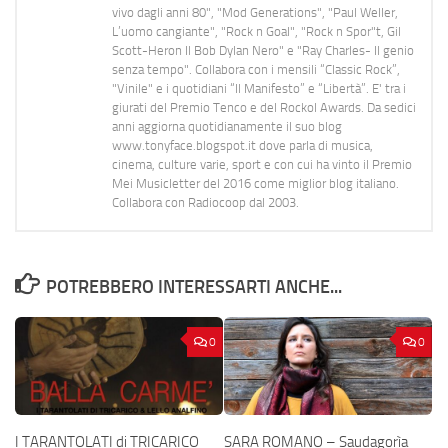
vivo dagli anni 80", "Mod Generations", "Paul Weller,
L’uomo cangiante", "Rock n Goal", "Rock n Spor"t, Gil
Scott-Heron Il Bob Dylan Nero" e "Ray Charles- Il genio
senza tempo". Collabora con i mensili “Classic Rock”,
"Vinile" e i quotidiani “Il Manifesto” e “Libertà”. E' tra i
giurati del Premio Tenco e del Rockol Awards. Da sedici
anni aggiorna quotidianamente il suo blog
www.tonyface.blogspot.it dove parla di musica,
cinema, culture varie, sport e con cui ha vinto il Premio
Mei Musicletter del 2016 come miglior blog italiano.
Collabora con Radiocoop dal 2003.
POTREBBERO INTERESSARTI ANCHE...
0
0
I TARANTOLATI di TRICARICO
SARA ROMANO – Saudagorìa