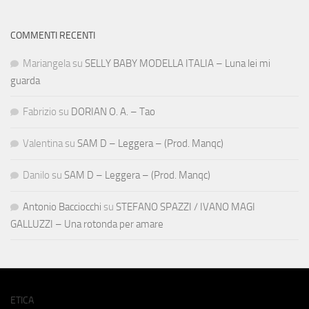
COMMENTI RECENTI
Mariangela
su
SELLY BABY MODELLA ITALIA – Luna lei mi
guarda
Fabrizio
su
DORIAN O. A. – Tao
Valentina
su
SAM D – Leggera – (Prod. Manqc)
Danilo
su
SAM D – Leggera – (Prod. Manqc)
Antonio Bacciocchi
su
STEFANO SPAZZI / IVANO MAGI
GALLUZZI – Una rotonda per amare
ETICA