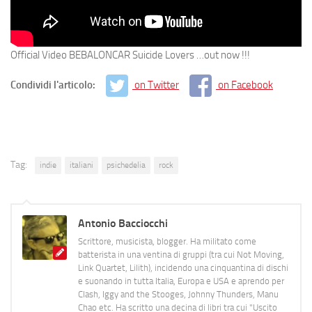
Official Video BEBALONCAR Suicide Lovers …out now !!!
Condividi l'articolo:
on Twitter
on Facebook
Tag:
indie
italiani
psichedelia
rock
Antonio Bacciocchi
Scrittore, musicista, blogger. Ha militato come
batterista in una ventina di gruppi (tra cui Not Moving,
Link Quartet, Lilith), incidendo una cinquantina di dischi
e suonando in tutta Italia, Europa e USA e aprendo per
Clash, Iggy and the Stooges, Johnny Thunders, Manu
Chao etc. Ha scritto una decina di libri tra cui "Uscito