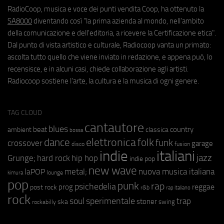
RadioCoop, musica e voce dei punti vendita Coop, ha ottenuto la
SA8000
diventando così "la prima azienda al mondo, nell'ambito
della comunicazione e dell'editoria, a ricevere la Certificazione etica".
Dal punto di vista artistico e culturale, Radiocoop vanta un primato:
ascolta tutto quello che viene inviato in redazione, e appena può, lo
recensisce, e in alcuni casi, chiede collaborazione agli artisti.
Radiocoop sostiene l'arte, la cultura e la musica di ogni genere.
TAG CLOUD
cantautore
blues
beat
country
ambient
classica
bossa
elettronica
dance
folk
funk
crossover
garage
fusion
disco
indie
italiani
jazz
hip hop
Grunge;
hard rock
indie pop
new wave
metal;
nuova musica italiana
laPOP
lounge
kimura
pop
punk
rap
psichedelia
reggae
prog
post rock
r&b
rap italiano
rock
soul
sperimentale
trap
stoner
ska
swing
rockabilly