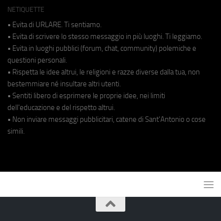
NETIQUETTE
• Evita di URLARE. Ti sentiamo.
• Evita di scrivere lo stesso messaggio in più luoghi. Ti leggiamo.
• Evita in luoghi pubblici (forum, chat, community) polemiche e
questioni personali.
• Rispetta le idee altrui, le religioni e razze diverse dalla tua, non
bestemmiare né insultare altri utenti.
• Sentiti libero di esprimere le proprie idee, nei limiti
dell'educazione e del rispetto altrui.
• Non inviare messaggi pubblicitari, catene di Sant'Antonio o cose
simili.