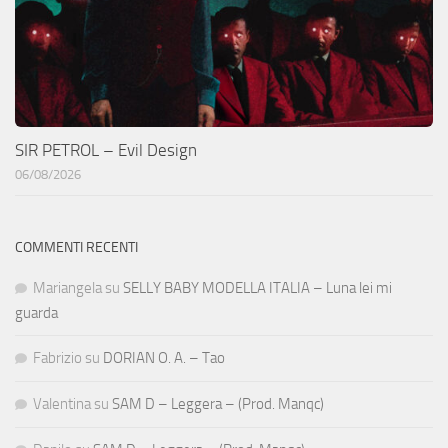
SIR PETROL – Evil Design
06/08/2026
COMMENTI RECENTI
Mariangela
su
SELLY BABY MODELLA ITALIA – Luna lei mi
guarda
Fabrizio
su
DORIAN O. A. – Tao
Valentina
su
SAM D – Leggera – (Prod. Manqc)