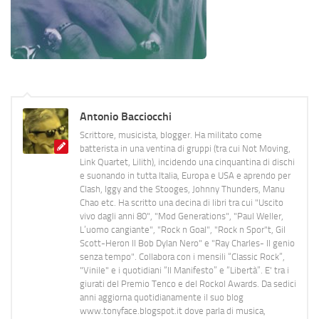
Antonio Bacciocchi
Scrittore, musicista, blogger. Ha militato come
batterista in una ventina di gruppi (tra cui Not Moving,
Link Quartet, Lilith), incidendo una cinquantina di dischi
e suonando in tutta Italia, Europa e USA e aprendo per
Clash, Iggy and the Stooges, Johnny Thunders, Manu
Chao etc. Ha scritto una decina di libri tra cui "Uscito
vivo dagli anni 80", "Mod Generations", "Paul Weller,
L’uomo cangiante", "Rock n Goal", "Rock n Spor"t, Gil
Scott-Heron Il Bob Dylan Nero" e "Ray Charles- Il genio
senza tempo". Collabora con i mensili “Classic Rock”,
"Vinile" e i quotidiani “Il Manifesto” e “Libertà”. E' tra i
giurati del Premio Tenco e del Rockol Awards. Da sedici
anni aggiorna quotidianamente il suo blog
www.tonyface.blogspot.it dove parla di musica,