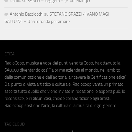
Danilo
su
SAM D – Leggera – (Prod. Manqc)
Antonio Bacciocchi
su
STEFANO SPAZZI / IVANO MAGI
GALLUZZI – Una rotonda per amare
ETICA
RadioCoop, musica e voce dei punti vendita Coop, ha ottenuto la
SA8000
diventando così "la prima azienda al mondo, nell'ambito
della comunicazione e dell'editoria, a ricevere la Certificazione etica".
Dal punto di vista artistico e culturale, Radiocoop vanta un primato:
ascolta tutto quello che viene inviato in redazione, e appena può, lo
recensisce, e in alcuni casi, chiede collaborazione agli artisti.
Radiocoop sostiene l'arte, la cultura e la musica di ogni genere.
TAG CLOUD