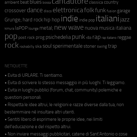
cantautore
blues
beat
country
ambient
classica
bossa
elettronica
dance
folk
funk
crossover
garage
fusion
disco
indie
italiani
jazz
hip hop
Grunge;
hard rock
indie pop
new wave
metal;
nuova musica italiana
laPOP
lounge
kimura
pop
punk
rap
psichedelia
reggae
prog
post rock
r&b
rap italiano
rock
soul
sperimentale
trap
stoner
ska
swing
rockabilly
NETIQUETTE
• Evita di URLARE. Ti sentiamo.
• Evita di scrivere lo stesso messaggio in più luoghi. Ti leggiamo.
• Evita in luoghi pubblici (forum, chat, community) polemiche e
questioni personali.
• Rispetta le idee altrui, le religioni e razze diverse dalla tua, non
bestemmiare né insultare altri utenti.
• Sentiti libero di esprimere le proprie idee, nei limiti
dell'educazione e del rispetto altrui.
• Non inviare messaggi pubblicitari, catene di Sant'Antonio o cose