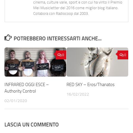
cinema, culture varie, sport e con cui ha vinto il Premio
Mei Musicletter del 2016 come miglior blog italiano.
Collabora con Radiocoop dal 2003.
POTREBBERO INTERESSARTI ANCHE...
0
0
INFRARED OGGI ESCE –
RED SKY – Eros/Thanatos
Authority Control
16/02/2022
02/01/2020
LASCIA UN COMMENTO