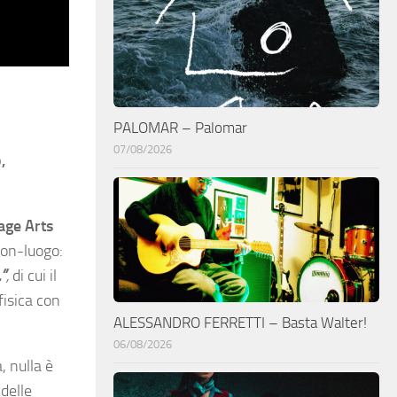
PALOMAR – Palomar
07/08/2026
,
age Arts
non-luogo:
.”
,
di cui il
fisica con
ALESSANDRO FERRETTI – Basta Walter!
06/08/2026
, nulla è
 delle