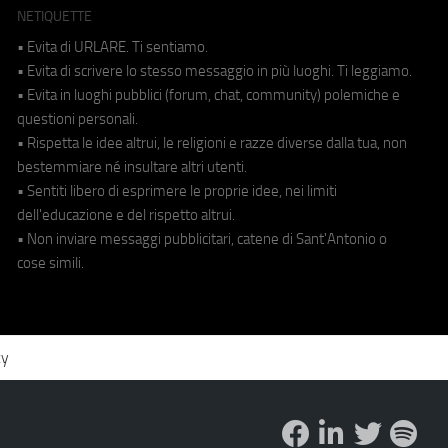
NETIQUETTE
• Evita di URLARE. Ti sentiamo.
• Evita di scrivere lo stesso messaggio in più luoghi. Ti leggiamo.
• Evita in luoghi pubblici (forum, chat, community) polemiche e
questioni personali.
• Rispetta le idee altrui, le religioni e razze diverse dalla tua, non
bestemmiare né insultare altri utenti.
• Sentiti libero di esprimere le proprie idee, nei limiti
dell'educazione e del rispetto altrui.
• Non inviare messaggi pubblicitari, catene di Sant'Antonio o
cose simili.
cy