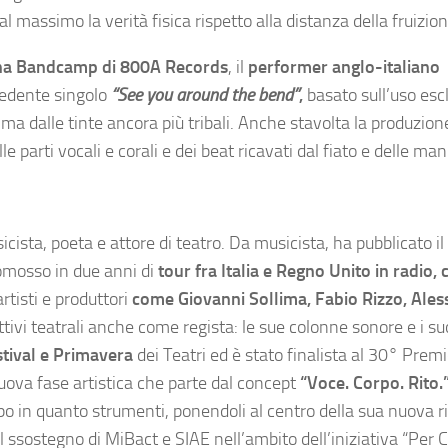
l massimo la verità fisica rispetto alla distanza della fruizion
gina Bandcamp di 800A Records
, il
performer anglo-italiano
ecedente singolo
“See you around the bend”
,
basato sull’uso esc
 ma dalle tinte ancora più tribali. Anche stavolta la produzion
e parti vocali e corali e dei beat ricavati dal fiato e delle man
ista, poeta e attore di teatro. Da musicista, ha pubblicato i
omosso in due anni di
tour fra Italia e Regno Unito in radio, 
rtisti e produttori
come Giovanni Sollima, Fabio Rizzo, Ales
ettivi teatrali anche come regista: le sue colonne sonore e i su
tival e Primavera
dei Teatri ed è stato finalista al 30° Prem
uova fase artistica che parte dal concept
“Voce. Corpo. Rito.
orpo in quanto strumenti, ponendoli al centro della sua nuova r
ssostegno di MiBact e SIAE nell’ambito dell’iniziativa “Per C