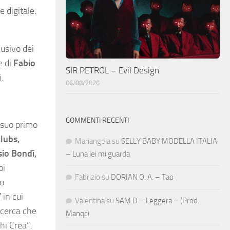
e digitale.
lusivo dei
e di
Fabio
SIR PETROL – Evil Design
i.
06/08/2026
COMMENTI RECENTI
l suo primo
clubs,
Mariangela
su
SELLY BABY MODELLA ITALIA
sio Bondì,
– Luna lei mi guarda
oi
Fabrizio
su
DORIAN O. A. – Tao
io
”
in cui
Valentina
su
SAM D – Leggera – (Prod.
icerca che
Manqc)
hi Crea”.