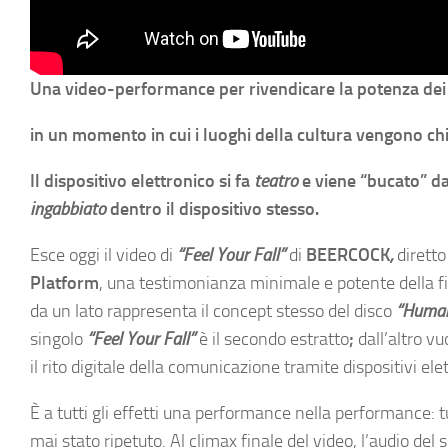
Una video-performance per rivendicare la potenza dei m
in un momento in cui i luoghi della cultura vengono c
Il dispositivo elettronico si fa
teatro
e viene “bucato” dal
ingabbiato
dentro il dispositivo stesso.
Esce oggi il video di
“Feel Your Fall”
di
BEERCOCK
,
dirett
Platform
, una testimonianza minimale e potente della fi
da un lato rappresenta il concept stesso del disco
“Human
singolo
“Feel Your Fall”
è il secondo estratto
;
dall’altro vu
il rito digitale della comunicazione tramite dispositivi elet
È a tutti gli effetti una performance nella performance: t
mai stato ripetuto. Al climax finale del video, l’audio del