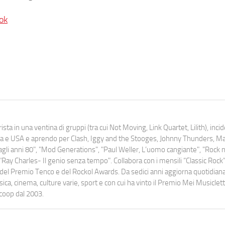
ok
ista in una ventina di gruppi (tra cui Not Moving, Link Quartet, Lilith), inc
uropa e USA e aprendo per Clash, Iggy and the Stooges, Johnny Thunders, 
o dagli anni 80", "Mod Generations", "Paul Weller, L’uomo cangiante", "Rock n
Ray Charles- Il genio senza tempo". Collabora con i mensili “Classic Rock”,
urati del Premio Tenco e del Rockol Awards. Da sedici anni aggiorna quotidia
a, cinema, culture varie, sport e con cui ha vinto il Premio Mei Musiclett
ocoop dal 2003.