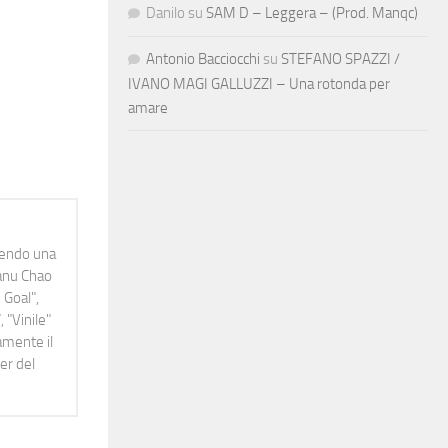
Danilo
su
SAM D – Leggera – (Prod. Manqc)
Antonio Bacciocchi
su
STEFANO SPAZZI /
IVANO MAGI GALLUZZI – Una rotonda per
amare
idendo una
Manu Chao
 Goal",
 "Vinile"
namente il
er del