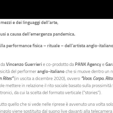
ezzi e dei linguaggi dell’arte,
hiusi a causa dell’emergenza pandemica.
la performance fisica – rituale – dell’artista anglo-italiano
o da
Vincenzo Guerrieri
e co-prodotto da
PANK Agency
e
Gar
sicità del performer
anglo-italiano
che si muove dentro un 
 Rites”
(in uscita a dicembre 2020), ovvero
“Voce. Corpo. Rito
ole mettere in relazione il rito sociale basato sulla prossimità 
tronici, da cui la scelta del formato verticale (“stories”).
utto quello che si vede nelle riprese è avvenuto una volta sola
 singolo viene sostituito dal suono live davanti alla telecamera