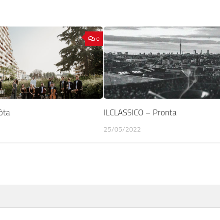
0
òta
ILCLASSICO – Pronta
25/05/2022