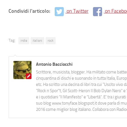
Condividi l'articolo:
on Twitter
on Facebo
Tag:
indie
italiani
rock
Antonio Bacciocchi
Scrittore, musicista, blogger. Ha militato come batter
cinquantina di dischi e suonando in tutta Italia, E
etc. Ha scritto una decina di libri tra cui "Uscito viv
"Rock n Spor"t, Gil Scott-Heron Il Bob Dylan Nero" e "
e i quotidiani “Il Manifesto” e “Libertà”. E' tra i gi
suo blog www.tonyface.blogspot.it dove parla di music
2016 come miglior blog italiano. Collabora con Radi