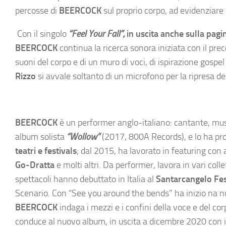
percosse di
BEERCOCK
sul proprio corpo, ad evidenziare a
Con il singolo
“Feel Your Fall”,
in uscita anche sulla pa
BEERCOCK
continua la ricerca sonora iniziata con il pr
suoni del corpo e di un muro di voci, di ispirazione gospel
Rizzo
si avvale soltanto di un microfono per la ripresa dell
BEERCOCK
è un performer anglo-italiano: cantante, music
album solista
“Wollow”
(2017, 800A Records), e lo ha pr
teatri e festivals
; dal 2015, ha lavorato in featuring con a
Go-Dratta
e molti altri. Da performer, lavora in vari coll
spettacoli hanno debuttato in Italia al
Santarcangelo Fes
Scenario. Con “See you around the bends” ha inizio na n
BEERCOCK
indaga i mezzi e i confini della voce e del c
conduce al nuovo album, in uscita a dicembre 2020 con il 