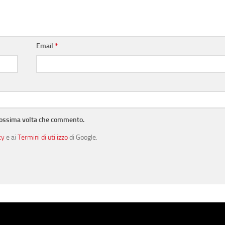
Email
*
prossima volta che commento.
cy
e ai
Termini di utilizzo
di Google.