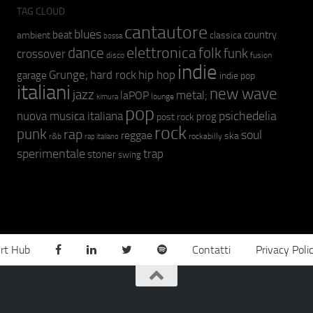
TAG CLOUD
cantautore
blues
beat
country
ambient
classica
bossa
elettronica
dance
folk
funk
crossover
fusion
disco
indie
hip hop
Grunge;
hard rock
garage
indie pop
italiani
new wave
jazz
metal;
laPOP
lounge
kimura
pop
psichedelia
nuova musica italiana
prog
post rock
rock
punk
rap
soul
reggae
ska
r&b
rockabilly
rap italiano
sperimentale
trap
stoner
swing
rt Hub
Contatti
Privacy Poli