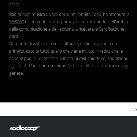
ETICA
RadioCoop, musica e voce dei punti vendita Coop, ha ottenuto la
SA8000
diventando così "la prima azienda al mondo, nell'ambito
della comunicazione e dell'editoria, a ricevere la Certificazione
etica".
Dal punto di vista artistico e culturale, Radiocoop vanta un
primato: ascolta tutto quello che viene inviato in redazione, e
appena può, lo recensisce, e in alcuni casi, chiede collaborazione
agli artisti. Radiocoop sostiene l'arte, la cultura e la musica di ogni
genere.
A